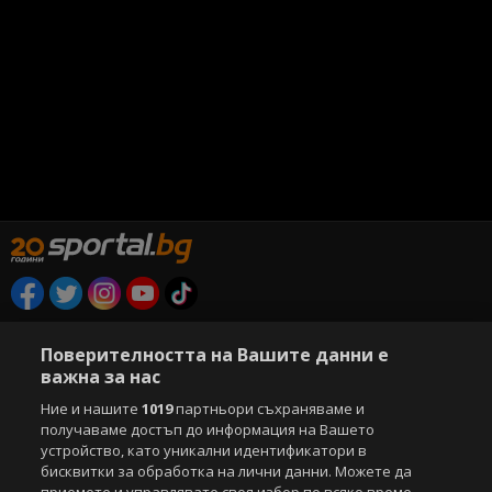
Copyright © 2007-2026 Агенция Спортал. Всички права запазени.
Този уебсайт е собственост на
Sportal Media Group
Поверителността на Вашите данни е
важна за нас
За нас
Екип
За рекламa
Общи условия
Ние и нашите
1019
партньори съхраняваме и
Етични правила на НСС
Лични данни
получаваме достъп до информация на Вашето
Управление на предпочитания
устройство, като уникални идентификатори в
бисквитки за обработка на лични данни. Можете да
Съдържанието на този уеб сайт и технологиите, използвани в него, са