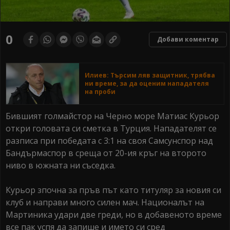
0
Добави коментар
Илиев: Търсим ляв защитник, трябва
ни време, за да оценим нападателя
на проби
Бившият голмайстор на Черно море Матиас Курьор
откри головата си сметка в Турция. Нападателят се
разписа при победата с 3:1 на своя Самсунспор над
Бандърмаспор в среща от 20-ия кръг на второто
ниво в южната ни съседка.
Курьор зпочна за пръв път като титуляр за новия си
клуб и направи много силен мач. Националът на
Мартиника удари две греди, но в добавеното време
все пак успя да запише и името си сред