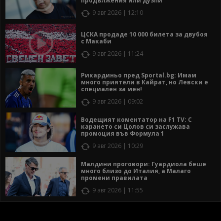
продължения или дузпи
9 авг 2026 | 12:10
ЦСКА продаде 10 000 билета за двубоя
с Макаби
9 авг 2026 | 11:24
Рикардиньо пред Sportal.bg: Имам
много приятели в Кайрат, но Левски е
специален за мен!
9 авг 2026 | 09:02
Водещият коментатор на F1 TV: С
карането си Цолов си заслужава
промоция във Формула 1
9 авг 2026 | 10:29
Малдини проговори: Гуардиола беше
много близо до Италия, а Малаго
промени правилата
9 авг 2026 | 11:55