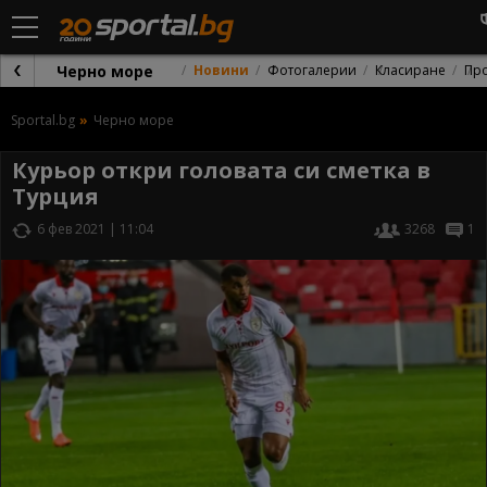
Черно море
Новини
Фотогалерии
Класиране
Пр
Sportal.bg
Черно море
Курьор откри головата си сметка в
Турция
6 фев 2021 | 11:04
3268
1