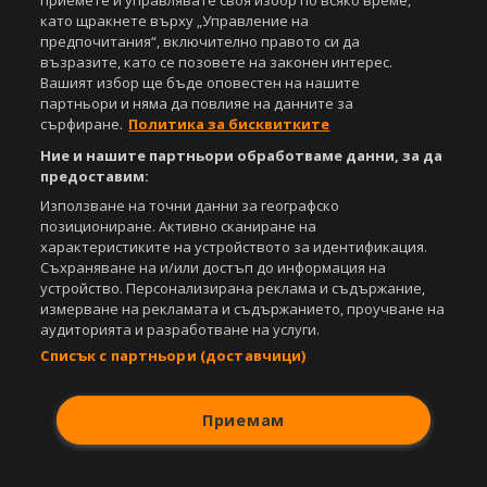
приемете и управлявате своя избор по всяко време,
под закрила на Закона за авторското право и сродните му права.
като щракнете върху „Управление на
Всички статии, репортажи, интервюта и други текстови, графични и
предпочитания“, включително правото си да
видео материали, публикувани в сайта, са собственост на Агенция
възразите, като се позовете на законен интерес.
Спортал, освен ако изрично е посочено друго. Допуска се
Вашият избор ще бъде оповестен на нашите
публикуване на текстови материали само след писмено съгласие на
партньори и няма да повлияе на данните за
Агенция Спортал, посочване на източника и добавяне на линк към
сърфиране.
Политика за бисквитките
www.sportal.bg. Използването на графични и видео материали,
публикувани в сайта, е строго забранено. Нарушителите ще бъдат
Ние и нашите партньори обработваме данни, за да
санкционирани с цялата строгост на закона.
предоставим:
Използване на точни данни за географско
Свали
БЕЗПЛАТНОТО
приложение за:
позициониране. Активно сканиране на
характеристиките на устройството за идентификация.
iOS
Android
Съхраняване на и/или достъп до информация на
устройство. Персонализирана реклама и съдържание,
Powered by:
измерване на рекламата и съдържанието, проучване на
аудиторията и разработване на услуги.
Списък с партньори (доставчици)
Приемам