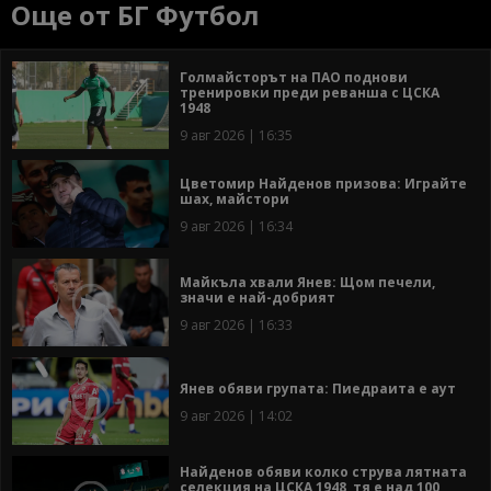
Още от БГ Футбол
Голмайсторът на ПАО поднови
тренировки преди реванша с ЦСКА
1948
9 авг 2026 | 16:35
Цветомир Найденов призова: Играйте
шах, майстори
9 авг 2026 | 16:34
Майкъла хвали Янев: Щом печели,
значи е най-добрият
9 авг 2026 | 16:33
Янев обяви групата: Пиедраита е аут
9 авг 2026 | 14:02
Найденов обяви колко струва лятната
селекция на ЦСКА 1948, тя е над 100