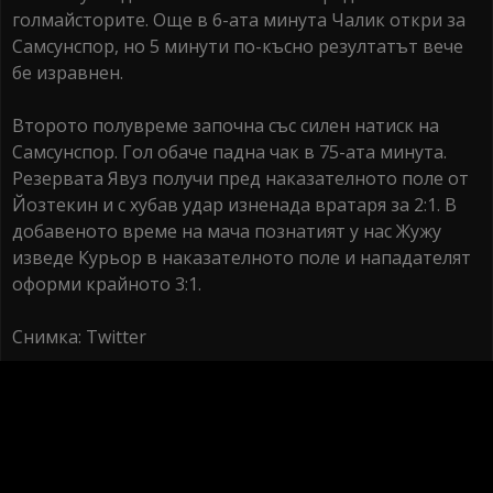
голмайсторите. Още в 6-ата минута Чалик откри за
Самсунспор, но 5 минути по-късно резултатът вече
бе изравнен.
Второто полувреме започна със силен натиск на
Самсунспор. Гол обаче падна чак в 75-ата минута.
Резервата Явуз получи пред наказателното поле от
Йозтекин и с хубав удар изненада вратаря за 2:1. В
добавеното време на мача познатият у нас Жужу
изведе Курьор в наказателното поле и нападателят
оформи крайното 3:1.
Снимка: Twitter