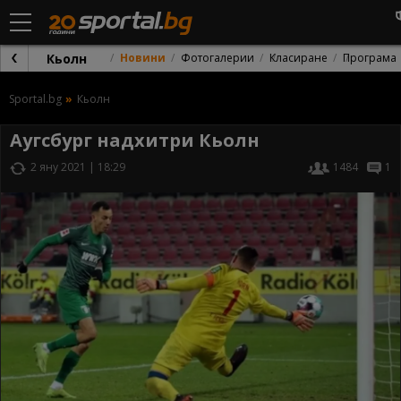
Кьолн
Новини
Фотогалерии
Класиране
Програма
Sportal.bg
Кьолн
Аугсбург надхитри Кьолн
2 яну 2021 | 18:29
1484
1