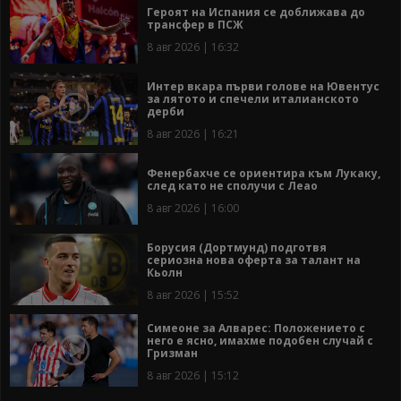
Героят на Испания се доближава до
трансфер в ПСЖ
8 авг 2026 | 16:32
Интер вкара първи голове на Ювентус
за лятото и спечели италианското
дерби
8 авг 2026 | 16:21
Фенербахче се ориентира към Лукаку,
след като не сполучи с Леао
8 авг 2026 | 16:00
Борусия (Дортмунд) подготвя
сериозна нова оферта за талант на
Кьолн
8 авг 2026 | 15:52
Симеоне за Алварес: Положението с
него е ясно, имахме подобен случай с
Гризман
8 авг 2026 | 15:12