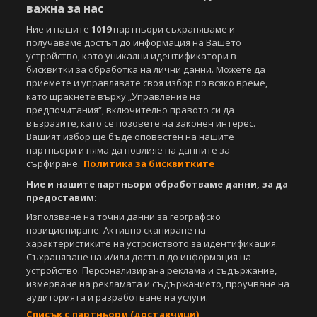
важна за нас
Ние и нашите
1019
партньори съхраняваме и
получаваме достъп до информация на Вашето
устройство, като уникални идентификатори в
бисквитки за обработка на лични данни. Можете да
приемете и управлявате своя избор по всяко време,
като щракнете върху „Управление на
Copyright © 2007-2026 Агенция Спортал. Всички права запазени.
предпочитания“, включително правото си да
Този уебсайт е собственост на
Sportal Media Group
възразите, като се позовете на законен интерес.
Вашият избор ще бъде оповестен на нашите
За нас
Екип
За рекламa
Общи условия
партньори и няма да повлияе на данните за
Етични правила на НСС
Лични данни
сърфиране.
Политика за бисквитките
Управление на предпочитания
Ние и нашите партньори обработваме данни, за да
предоставим:
Съдържанието на този уеб сайт и технологиите, използвани в него, са
под закрила на Закона за авторското право и сродните му права.
Използване на точни данни за географско
Всички статии, репортажи, интервюта и други текстови, графични и
позициониране. Активно сканиране на
видео материали, публикувани в сайта, са собственост на Агенция
характеристиките на устройството за идентификация.
Спортал, освен ако изрично е посочено друго. Допуска се
Съхраняване на и/или достъп до информация на
публикуване на текстови материали само след писмено съгласие на
устройство. Персонализирана реклама и съдържание,
Агенция Спортал, посочване на източника и добавяне на линк към
измерване на рекламата и съдържанието, проучване на
www.sportal.bg. Използването на графични и видео материали,
аудиторията и разработване на услуги.
публикувани в сайта, е строго забранено. Нарушителите ще бъдат
Списък с партньори (доставчици)
санкционирани с цялата строгост на закона.