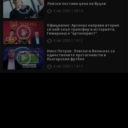
Левски постави цена на Вуцов
8 авг 2026 | 09:14
Официално: Арсенал направи втория
си най-скъп трансфер в историята,
Гимараеш е “артилерист”
8 авг 2026 | 14:12
Нико Петров: Левски и Веласкес са
единствените протагонисти в
българския футбол
8 авг 2026 | 14:13