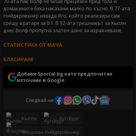
70-ата пак Волф не беше прецизен пред гола и
домакините бяха наказани малко по-късно. В 77-ата
Нийдерлехнер изведе Яго, който реализира сам
срещу вратаря за 0:1. В 92-ата грешникът за Кьолн
днес Волф пропусна златен шанс за изравняване.
СТАТИСТИКА ОТ МАЧА
КЛАСИРАНЕ
Добави Sportal.bg като предпочитан
източник в Google
Следвай ни:
Кьолн
Аугсбург
Флориан Нийдерлехнер