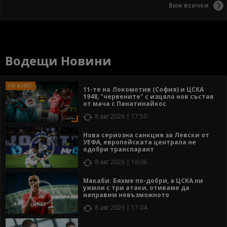
Виж всички
Водещи Новини
11-те на Локомотив (София) и ЦСКА
1948, "червените" с изцяло нов състав
от мача с Панатинайкос
8 авг 2026 | 17:50
Нова сериозна санкция за Левски от
УЕФА, европейската централа не
одобри транспарант
8 авг 2026 | 16:06
Макаби: Бяхме по-добри, а ЦСКА ни
ужили с три атаки, отиваме да
направим невъзможното
8 авг 2026 | 17:04