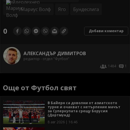
Мариус Волф
Яго
Бундеслига
0
Добави коментар
АЛЕКСАНДЪР ДИМИТРОВ
редактор - отдел "Футбол"
1484
1
Още от Футбол свят
В Байерн са доволни от азиатското
турне и очакват с нетърпение мачът
за Суперкупата срещу Борусия
(Дортмунд)
8 авг 2026 | 16:46