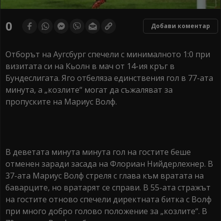
0
Добави коментар
Отборът на Аугсбург спечели с минималното 1:0 при
визитата си на Кьолн в мач от 14-ия кръг в
Бундеслигата. Яго отбеляза единствения гол в 77-ата
минута, а „козлите“ могат да съжаляват за
пропуските на Мариус Волф.
В деветата минута минута гол на гостите беше
отменен заради засада на Флориан Нийдерлехнер. В
37-ата Мариус Волф стреля с глава към вратата на
баварците, но вратарят се справи. В 55-ата стражът
на гостите отново спечели директната битка с Волф
при много добро голово положение за „козлите“. В