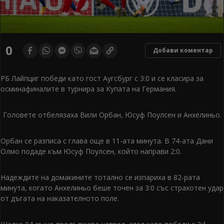
0
Добави коментар
РБ Лайпциг победи като гост Аугсбург с 3:0 и се класира за
осминафиналите в турнира за Купата на Германия.
Головете отбелязаха Вили Орбан, Юсуф Поулсен и Анхелиньо.
Орбан се разписа с глава още в 11-ата минута. В 74-ата Дани
Олмо подаде към Юсуф Поулсен, който направи 2:0.
Надеждите на домакините тотално се изпариха в 82-рата
минута, когато Анхелиньо беше точен за 3:0 със страхотен удар
от дъгата на наказателното поле.