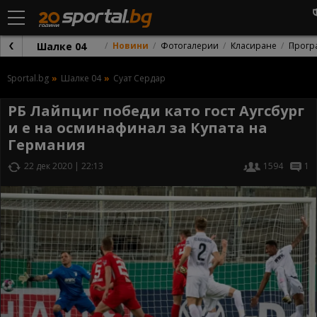
Шалке 04
Новини
Фотогалерии
Класиране
Прогр
Sportal.bg
Шалке 04
Суат Сердар
РБ Лайпциг победи като гост Аугсбург
и е на осминафинал за Купата на
Германия
22 дек 2020 | 22:13
1594
1