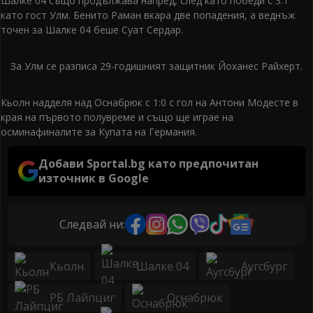
Шалке 04 също продължава напред, след като победи с 3:1
като гост Улм. Бенито Раман вкара две попадения, а веднъж
точен за Шалке 04 беше Суат Сердар.
За Улм се разписа 29-годишният защитник Йоханес Райхерт.
Кьолн надделя над Оснабрюк с 1:0 с гол на Антони Модесте в
края на първото полувреме и също ще играе на
осминафиналите за Купата на Германия.
Добави Sportal.bg като предпочитан
източник в Google
Следвай ни:
Кьолн
Шалке 04
Аугсбург
РБ Лайпциг
Оснабрюк