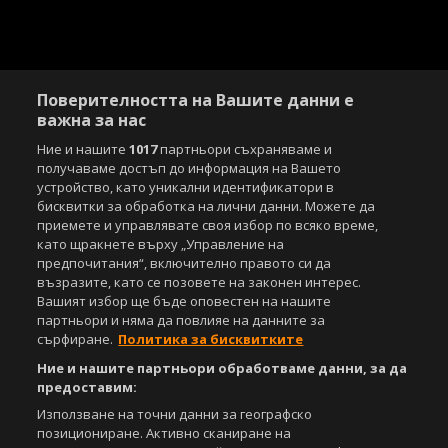
Поверителността на Вашите данни е
важна за нас
Ние и нашите
1017
партньори съхраняваме и
получаваме достъп до информация на Вашето
Copyright © 2007-2026 Агенция Спортал. Всички права запазени.
устройство, като уникални идентификатори в
Този уебсайт е собственост на
Sportal Media Group
бисквитки за обработка на лични данни. Можете да
приемете и управлявате своя избор по всяко време,
За нас
Екип
За рекламa
Общи условия
като щракнете върху „Управление на
Етични правила на НСС
Лични данни
предпочитания“, включително правото си да
Управление на предпочитания
възразите, като се позовете на законен интерес.
Вашият избор ще бъде оповестен на нашите
Съдържанието на този уеб сайт и технологиите, използвани в него, са
партньори и няма да повлияе на данните за
под закрила на Закона за авторското право и сродните му права.
сърфиране.
Политика за бисквитките
Всички статии, репортажи, интервюта и други текстови, графични и
видео материали, публикувани в сайта, са собственост на Агенция
Ние и нашите партньори обработваме данни, за да
Спортал, освен ако изрично е посочено друго. Допуска се
предоставим:
публикуване на текстови материали само след писмено съгласие на
Използване на точни данни за географско
Агенция Спортал, посочване на източника и добавяне на линк към
позициониране. Активно сканиране на
www.sportal.bg. Използването на графични и видео материали,