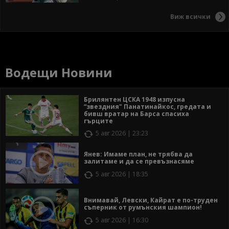
Виж всички
Водещи Новини
Брилянтен ЦСКА 1948 изпусна
“звездния" Панатинайкос, гредата и
бивш вратар на Барса спасиха
гърците
5 авг 2026 | 23:23
Янев: Имаме план, не трябва да
залитаме и да се превъзнасяме
5 авг 2026 | 18:35
Внимавай, Левски, Кайрат е по-труден
съперник от румънския шампион!
5 авг 2026 | 16:30