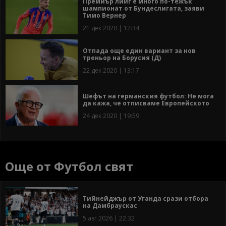
Премиър лийг е много по-тежък
шампионат от Бундеслигата, заяви
Тимо Вернер
21 дек 2020 | 12:34
Отпада още един вариант за нов
треньор на Борусия (Д)
22 дек 2020 | 13:17
Шефът на германския футбол: Не мога
да кажа, че отписваме Европейското
24 дек 2020 | 19:59
Още от Футбол свят
Тийнейджър от Уганда срази отбора
на Дамбраускас
5 авг 2026 | 22:32