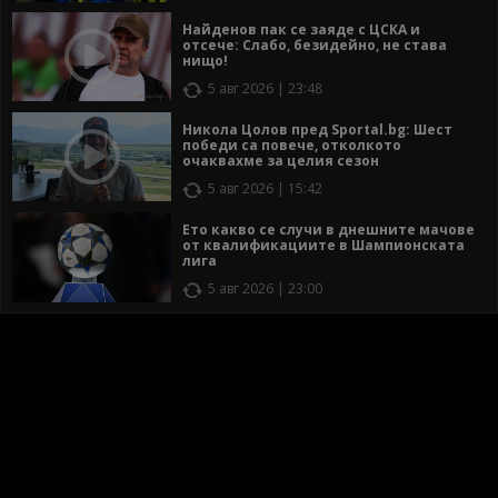
Найденов пак се заяде с ЦСКА и
отсече: Слабо, безидейно, не става
нищо!
5 авг 2026 | 23:48
Никола Цолов пред Sportal.bg: Шест
победи са повече, отколкото
очаквахме за целия сезон
5 авг 2026 | 15:42
Ето какво се случи в днешните мачове
от квалификациите в Шампионската
лига
5 авг 2026 | 23:00