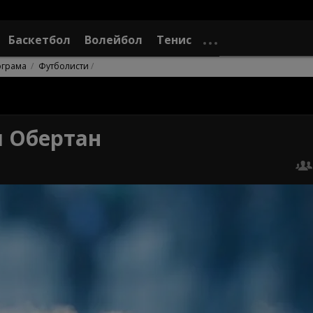
Баскетбол
Волейбол
Тенис
ограма
Футболисти
л Обертан