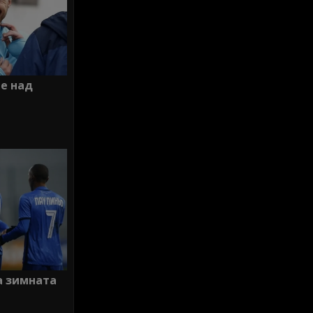
 е над
а зимната