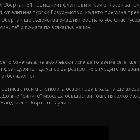
 Обертан. 31-годишният флангови играч е гласен за гол
ст от елитния турски Ерзурумспор, където премина пред
 Обертан ще съдейства бившият бос на клуба Спас Русев
сините" и помага по всякакъв начин.
ето означава, че ако Левски иска да го вземе сега, ще 
ат французинът да успее да разтрогне с турците по взаи
 отбелязал гол.
одписа с голям спонсор, а освен това в касата ще влезе
. До дни "сините" може да осъществят още няколко из
а Найджъл Робърта и Паулиньо.