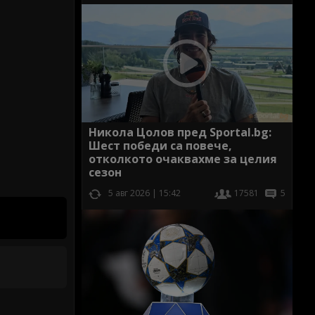
Никола Цолов пред Sportal.bg:
Шест победи са повече,
отколкото очаквахме за целия
сезон
5 авг 2026 | 15:42
17581
5