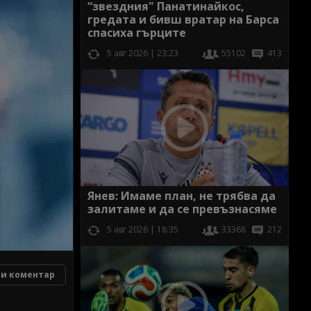
“звездния" Панатинайкос,
гредата и бивш вратар на Барса
спасиха гърците
5 авг 2026 | 23:23
55102
413
Янев: Имаме план, не трябва да
залитаме и да се превъзнасяме
5 авг 2026 | 18:35
33368
212
и коментар