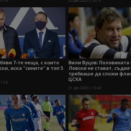
01:14
20 дек 2020 | 20:15
бяви 7-те неща, с които
Вили Вуцов: Половината 
ски, иска "сините" в топ 5
Левски не стават, съдия
трябваше да сложи фла
ЦСКА
11:16
21 дек 2020 | 12:43