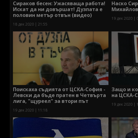
Сираков бесен: Ужасяваща работа!
Наско Сир
Искат да ни довършат! Дузпата е
Михайлов
половин метър отвън (видео)
19 дек 2020 | 
18 дек 2020 | 21:55
Поискаха съдията от ЦСКА-София -
Защо и к
Левски да бъде пратен в Четвърта
на ЦСКА-С
лига, "щуреел" за втори път
19 дек 2020 | 
19 дек 2020 | 11:18