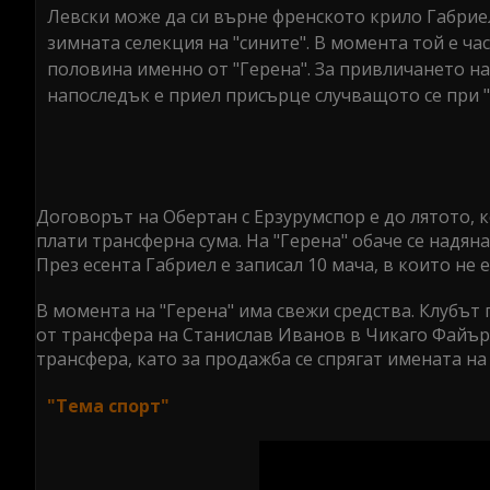
Левски може да си върне френското крило Габриел
зимната селекция на "сините". В момента той е ча
половина именно от "Герена". За привличането на
напоследък е приел присърце случващото се при "
Договорът на Обертан с Ерзурумспор е до лятото, ко
плати трансферна сума. На "Герена" обаче се надян
През есента Габриел е записал 10 мача, в които не е
В момента на "Герена" има свежи средства. Клубът п
от трансфера на Станислав Иванов в Чикаго Файър
трансфера, като за продажба се спрягат имената н
"Тема спорт"