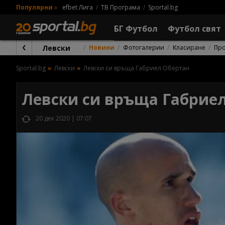
Популярни
»
efbet Лига
ТВ Програма
Sportal.bg
БГ Футбол
Футбол свят
Левски
Новини
Фотогалерии
Класиране
Пр
Sportal.bg
Левски
Левски си връща Габриел Обертан
Левски си връща Габрие
20 дек 2020 | 07:07