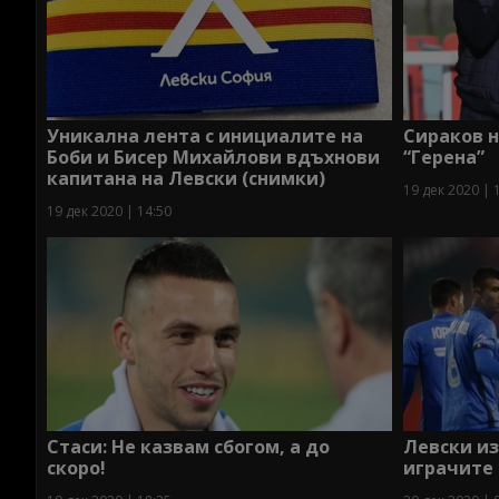
Уникална лента с инициалите на
Сираков 
Боби и Бисер Михайлови вдъхнови
“Герена”
капитана на Левски (снимки)
19 дек 2020 | 
19 дек 2020 | 14:50
Стаси: Не казвам сбогом, а до
Левски и
скоро!
играчите 