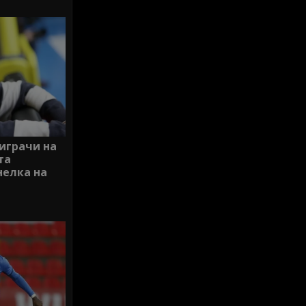
играчи на
та
нелка на