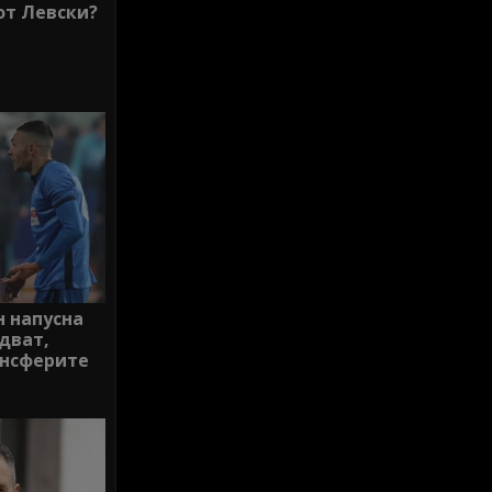
от Левски?
 напусна
дват,
ансферите