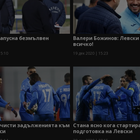
напусна безмълвен
Валери Божинов: Левски
всичко!
15:10
19 дек 2020 | 15:23
зчисти задълженията към
Стана ясно кога стартир
си
подготовка на Левски