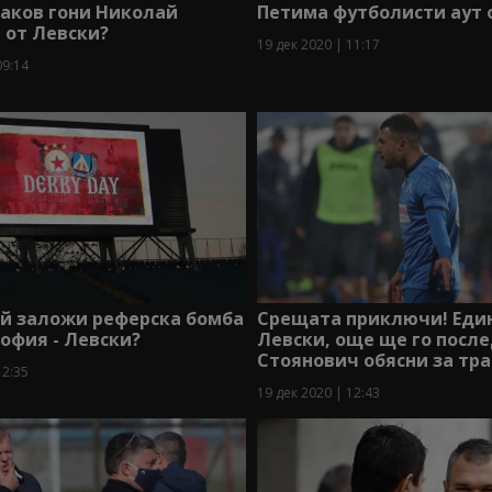
аков гони Николай
Петима футболисти аут 
 от Левски?
19 дек 2020 | 11:17
09:14
ой заложи реферска бомба
Срещата приключи! Един
офия - Левски?
Левски, още ще го после
Стоянович обясни за тр
12:35
19 дек 2020 | 12:43