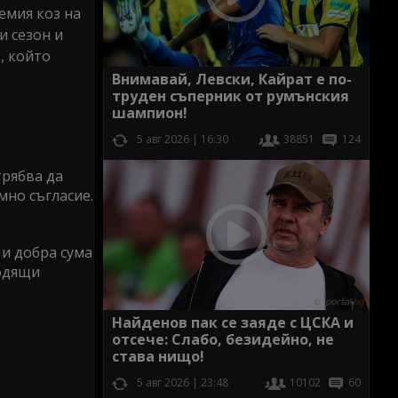
емия коз на
и сезон и
, който
Внимавай, Левски, Кайрат е по-
труден съперник от румънския
шампион!
5 авг 2026 | 16:30
38851
124
трябва да
мно съгласие.
 и добра сума
ходящи
Найденов пак се заяде с ЦСКА и
отсече: Слабо, безидейно, не
става нищо!
5 авг 2026 | 23:48
10102
60