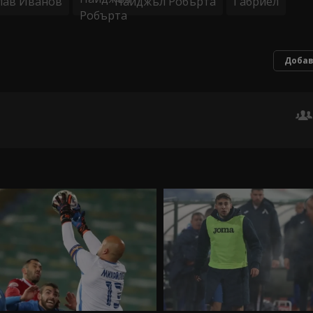
лав Иванов
Найджъл Робърта
Габриел
Добав