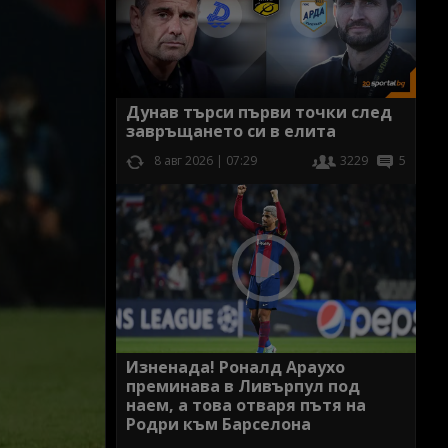
Дунав търси първи точки след
завръщането си в елита
8 авг 2026 | 07:29
3229
5
Изненада! Роналд Араухо
преминава в Ливърпул под
наем, а това отваря пътя на
Родри към Барселона