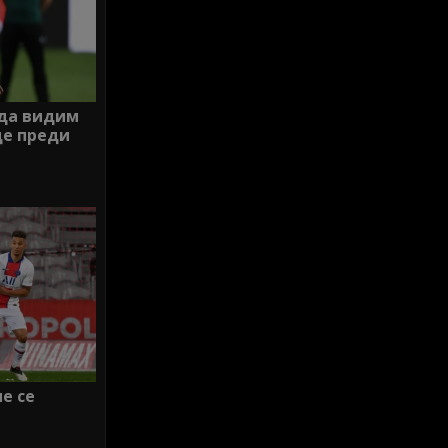
 да видим
ще преди
е се