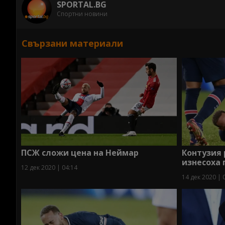
SPORTAL.BG
Спортни новини
Свързани материали
ПСЖ сложи цена на Неймар
Контузия 
изнесоха 
12 дек 2020 | 04:14
14 дек 2020 | 