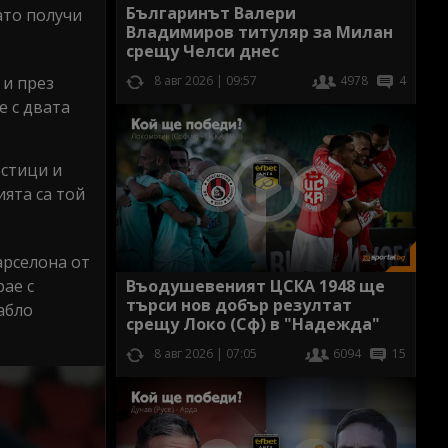
Българинът Валери
ато получи
Владимиров титуляр за Милан
срещу Челси днес
8 авг 2026 | 09:57
4978
4
 и през
е с двата
остици и
ята са той
арселона от
ае с
Въодушевеният ЦСКА 1948 ще
търси нов добър резултат
абло
срещу Локо (Сф) в "Надежда"
8 авг 2026 | 07:05
6094
15