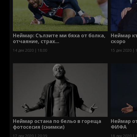
Неймар: Сълзите ми бяха от болка,
Неймар к
отчаяние, страх…
скоро
14 дек 2020 | 18:00
15 дек 2020 | 
Неймар остана по бельо в гореща
Неймар о
фотосесия (снимки)
ФИФА
17 дек 2020 | 20:39
18 дек 2020 | 