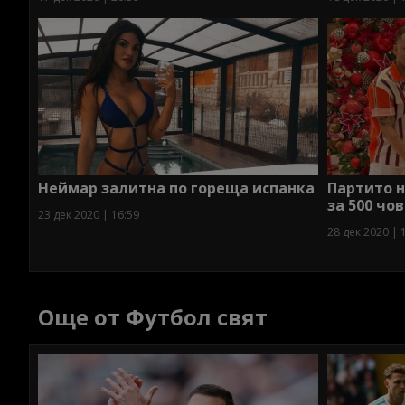
Неймар залитна по гореща испанка
Партито 
за 500 чов
23 дек 2020 | 16:59
28 дек 2020 | 
Още от Футбол свят