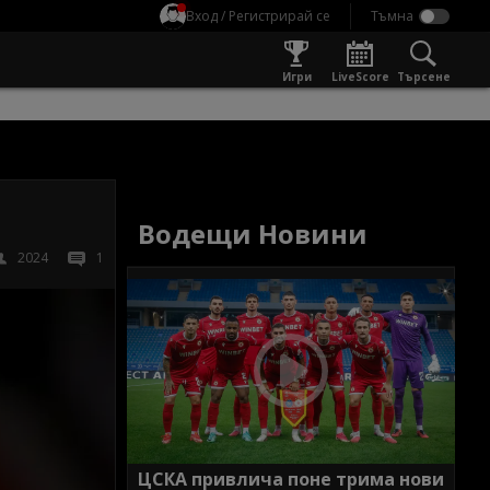
Вход / Регистрирай се
Игри
LiveScore
Търсене
Водещи Новини
2024
1
ЦСКА привлича поне трима нови