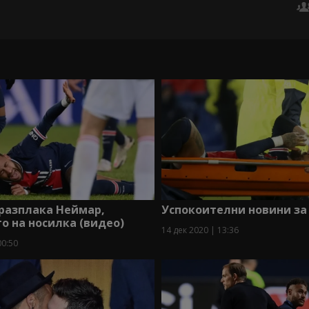
разплака Неймар,
Успокоителни новини за
го на носилка (видео)
14 дек 2020 | 13:36
00:50