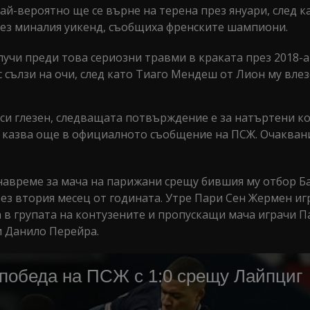
й-вероятно ще се върне на терена през януари, след к
през миналия уикенд, съобщиха френските шампиони.
учи преди това сериозни травми в краката през 2018-а
с сълзи на очи, след като Тиаго Мендеш от Лион му влез
я си глезен, следващата потвърждение е за натъртени к
 казва още в официалното съобщение на ПСЖ. Очаквани
навреме за мача на парижани срещу бившия му отбор Б
з втория месец от годината. Утре Пари Сен Жермен игр
 в групата на контузените и пропускащи мача играчи П
и Данило Перейра.