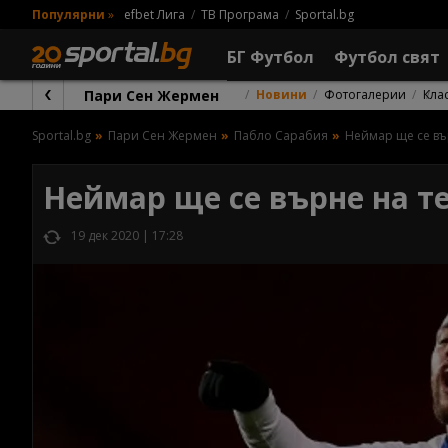
Популярни
»
efbet Лига
ТВ Програма
Sportal.bg
БГ Футбол
Футбол свят
Пари Сен Жермен
Новини
Фотогалерии
Кла
Sportal.bg
Пари Сен Жермен
Пабло Сарабия
Неймар ще се въ
Неймар ще се върне на т
19 дек 2020 | 17:28