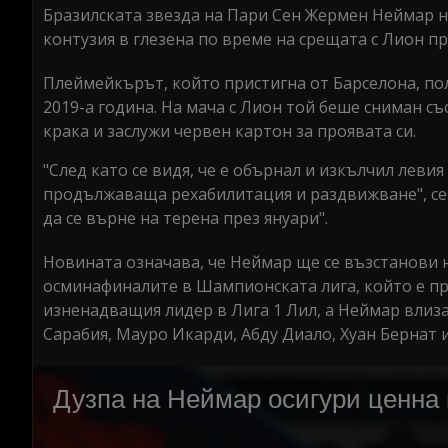
Бразилската звезда на Пари Сен Жермен Неймар на
контузия в глезена по време на срещата с Лион 
Плеймейкърът, който пристигна от Барселона, пол
2019-а година. На мача с Лион той беше сниман съ
крака и заслужи червен картон за проявата си.
"След като се видя, че е обърнал и изкълчил леви
продължаваща рехабилитация и раздвижване", се
да се върне на терена през януари".
Новината означава, че Неймар ще се възстанови 
осминафиналите в Шампионската лига, който е пре
изненадващия лидер в Лига 1 Лил, а Неймар влиза
Сарабия, Мауро Икарди, Абду Диало, Хуан Бернат 