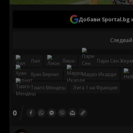
Добави Sportal.bg
Следвай
Лил
Лион
Пари Сен Жер
Хуан Бернат
Мауро Икарди
Тиаго Мендеш
Лига 1 на Франция
0