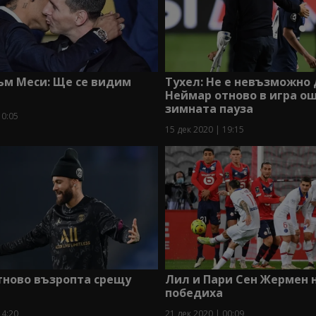
ъм Меси: Ще се видим
Тухел: Не е невъзможно
Неймар отново в игра о
зимната пауза
10:05
15 дек 2020 | 19:15
тново възропта срещу
Лил и Пари Сен Жермен н
победиха
14:20
21 дек 2020 | 00:09