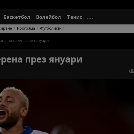
Баскетбол
Волейбол
Тенис
сиране
Програма
Футболисти
рне на терена през януари
ерена през януари