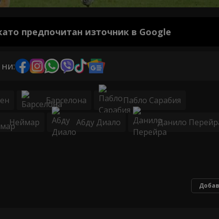
 като предпочитан източник в Google
 ни:
мен
Барселона
Пабло Сарабия
Неймар
Абду Диало
Данило Перейр
Добав