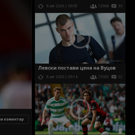
8 авг 2026 | 09:05
12668
33
Левски постави цена на Вуцов
8 авг 2026 | 09:14
15025
22
и коментар