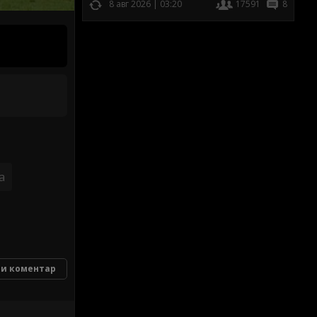
8 авг 2026 | 03:20
17591
8
а
и коментар