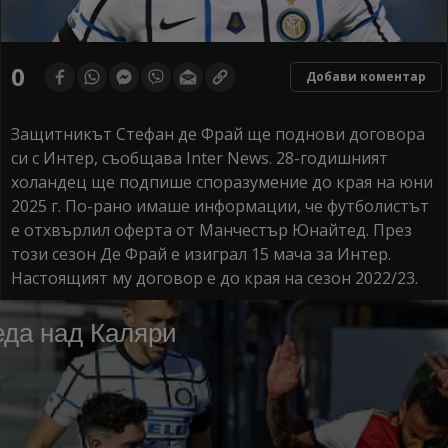
0
Добави коментар
Защитникът Стефан де Фрай ще поднови договора
си с Интер, съобщава Inter News. 28-годишният
холандец ще подпише споразумение до края на юни
2025 г. По-рано имаше информации, че футболистът
е отхвърлил оферта от Манчестър Юнайтед. През
този сезон Де Фрай е изиграл 15 мача за Интер.
Настоящият му договор е до края на сезон 2022/23.