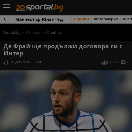
Манчестър Юнайтед
Новини
Фотогалерии
Клас
Sportal.bg
Манчестър Юнайтед
Де Фрай ще продължи договора си с
Интер
16 дек 2020 | 10:41
1579
1