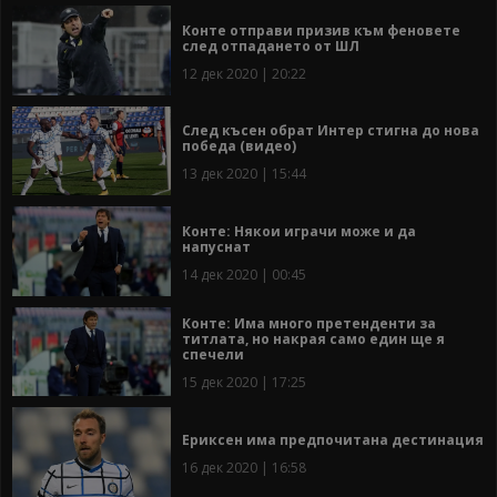
Конте отправи призив към феновете
след отпадането от ШЛ
12 дек 2020 | 20:22
След късен обрат Интер стигна до нова
победа (видео)
13 дек 2020 | 15:44
Конте: Някои играчи може и да
напуснат
14 дек 2020 | 00:45
Конте: Има много претенденти за
титлата, но накрая само един ще я
спечели
15 дек 2020 | 17:25
Ериксен има предпочитана дестинация
16 дек 2020 | 16:58