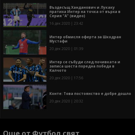
Въздесъщ Ханданович и Лукаку
пратиха Интер на точка от върха в
Серия "А" (видео)
16 дек 2020 | 23:42
Интер обмисля оферта за Шкодран
Мустафи
20 дек 2020 | 01:39
Интер се събуди след почивката и
записа шеста поредна победа в
Калчото
20 дек 2020 | 17:56
Конте: Това постоянство е добре дошло
20 дек 2020 | 20:32
Още от Футбол свят