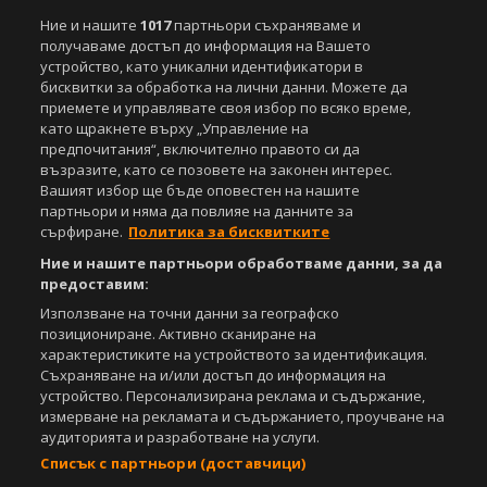
Ние и нашите
1017
партньори съхраняваме и
получаваме достъп до информация на Вашето
устройство, като уникални идентификатори в
бисквитки за обработка на лични данни. Можете да
приемете и управлявате своя избор по всяко време,
като щракнете върху „Управление на
предпочитания“, включително правото си да
възразите, като се позовете на законен интерес.
Вашият избор ще бъде оповестен на нашите
партньори и няма да повлияе на данните за
сърфиране.
Политика за бисквитките
Ние и нашите партньори обработваме данни, за да
предоставим:
Използване на точни данни за географско
позициониране. Активно сканиране на
характеристиките на устройството за идентификация.
Съхраняване на и/или достъп до информация на
устройство. Персонализирана реклама и съдържание,
измерване на рекламата и съдържанието, проучване на
аудиторията и разработване на услуги.
Списък с партньори (доставчици)