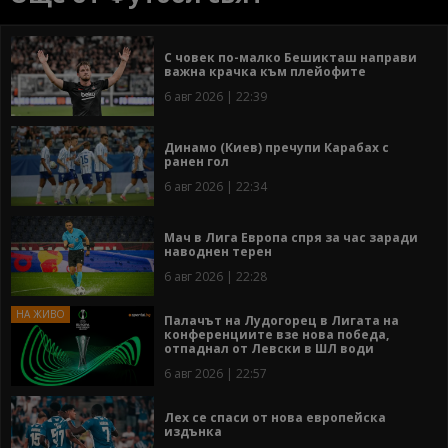
С човек по-малко Бешикташ направи
важна крачка към плейофите
6 авг 2026 | 22:39
Динамо (Киев) пречупи Карабах с
ранен гол
6 авг 2026 | 22:34
Мач в Лига Европа спря за час заради
наводнен терен
6 авг 2026 | 22:28
Палачът на Лудогорец в Лигата на
конференциите взе нова победа,
отпаднал от Левски в ШЛ води
6 авг 2026 | 22:57
Лех се спаси от нова европейска
издънка