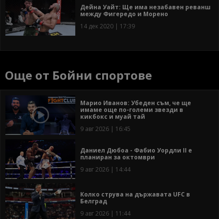
Дейна Уайт: Ще има незабавен реванш
между Фигередо и Морено
14 дек 2020 | 17:39
Още от Бойни спортове
Марио Иванов: Убеден съм, че ще
имаме още по-големи звезди в
кикбокс и муай тай
9 авг 2026 | 16:45
Даниел Дюбоа - Фабио Уордли II е
планиран за октомври
9 авг 2026 | 14:44
Колко струва на държавата UFC в
Белград
9 авг 2026 | 11:44