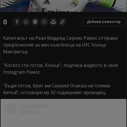
0
Добави коментар
Капитанът на Реал Мадрид Серхио Рамос отправи
предложение за мач към боеца на UFC Конър
Макгрегър.
"Когато сте готов, Конър", подписа видеото в своя
Instagram Рамос.
"Бъди готов, брат ми Серхио! Очаква ни голяма
битка!", отговори му 32-годишният ирландец.