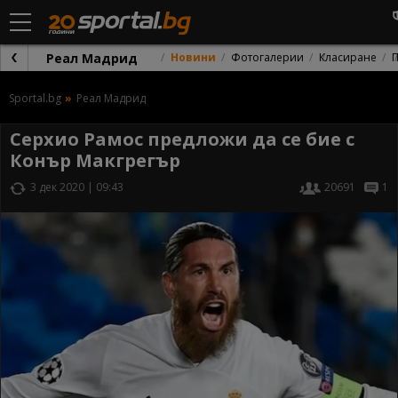
Реал Мадрид
Новини
Фотогалерии
Класиране
Sportal.bg
Реал Мадрид
Серхио Рамос предложи да се бие с
Конър Макгрегър
3 дек 2020 | 09:43
20691
1