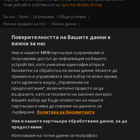
Този уебсайт е собственост на
Sportal Media Group
За нас
Екип
За рекламa
Общи условия
Етични правила на НСС
Лични данни
Управление на предпочитания
Поверителността на Вашите данни е
важна за нас
Съдържанието на този уеб сайт и технологиите, използвани в него, са
под закрила на Закона за авторското право и сродните му права.
Ние и нашите
1019
партньори съхраняваме и
Всички статии, репортажи, интервюта и други текстови, графични и
получаваме достъп до информация на Вашето
видео материали, публикувани в сайта, са собственост на Агенция
устройство, като уникални идентификатори в
Спортал, освен ако изрично е посочено друго. Допуска се
бисквитки за обработка на лични данни. Можете да
публикуване на текстови материали само след писмено съгласие на
приемете и управлявате своя избор по всяко време,
Агенция Спортал, посочване на източника и добавяне на линк към
като щракнете върху „Управление на
www.sportal.bg. Използването на графични и видео материали,
публикувани в сайта, е строго забранено. Нарушителите ще бъдат
предпочитания“, включително правото си да
санкционирани с цялата строгост на закона.
възразите, като се позовете на законен интерес.
Вашият избор ще бъде оповестен на нашите
Свали
БЕЗПЛАТНОТО
приложение за:
партньори и няма да повлияе на данните за
сърфиране.
Политика за бисквитките
iOS
Android
Ние и нашите партньори обработваме данни, за да
предоставим:
Powered by:
Използване на точни данни за географско