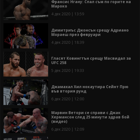
Франсис Нгану: Спал съм по горите на
Мароко
4 дек 2020 | 13:59
Димитриъс Джонсън срещу Адриано
Мораеш през февруари
4 дек 2020 | 18:39
Гласят Ковингтън срещу Масвидал за
UFC 258
5 дек 2020 | 19:33
Джамахал Хил нокаутира Сейнт Прю
във втория рунд
6 дек 2020 | 12:00
Марвин Ветори се справи с Джак
Хермансон след 25 минути здрав бой
(видео)
6 дек 2020 | 12:09