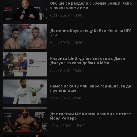
UFC ще се раздели с 60-има бойци, ясно
е ново голямо име
6 дек 2020 | 13:48
Доминик Крус срещу Кейси Кени на UFC
259
6 дек 2020 | 14:26
Клариса Шийлдс ще се готви с Джон
Джоунс за своя дебют в ММА
6 дек 2020 | 15:06
Рамос иска 12 млн. евро годишно, за да
преподпише
7 дек 2020 | 22:49
Две големи ММА организации не искат
Йоел Ромеро
10 дек 2020 | 15:09