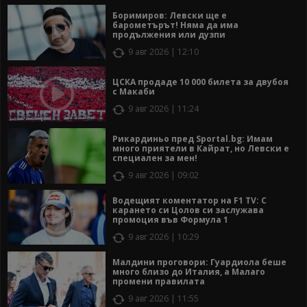
Боримиров: Левски ще е
барометърът! Няма да има
продължения или дузпи
9 авг 2026 | 12:10
ЦСКА продаде 10 000 билета за двубоя
с Макаби
9 авг 2026 | 11:24
Рикардиньо пред Sportal.bg: Имам
много приятели в Кайрат, но Левски е
специален за мен!
9 авг 2026 | 09:02
Водещият коментатор на F1 TV: С
карането си Цолов си заслужава
промоция във Формула 1
9 авг 2026 | 10:29
Малдини проговори: Гуардиола беше
много близо до Италия, а Малаго
промени правилата
9 авг 2026 | 11:55