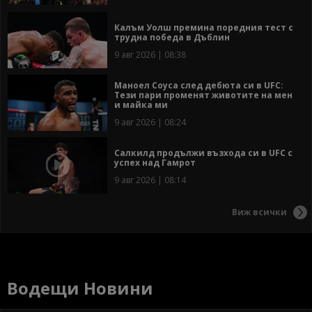
Калъм Уолш премина поредния тест с
трудна победа в Дъблин
9 авг 2026 | 08:38
Маноел Соуса след дебюта си в UFC:
Тези пари променят животите на мен
и майка ми
9 авг 2026 | 08:24
Салкилд продължи възхода си в UFC с
успех над Гамрот
9 авг 2026 | 08:14
Виж всички
Водещи Новини