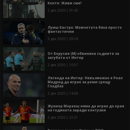
Конте: Живи сме!
2 дек 2020 | 01:42
Луиш Кастро: Момчетата бяха просто
фантастични
2 дек 2020 | 09:18
От Борусия (М) обвиниха съдиите за
загубата от Интер
2 дек 2020 | 10:57
Легенда на Интер: Невъзможно е Реал
Мадрид да играе за реми срещу
Гладбах
2 дек 2020 | 14:06
Жуниор Мораеш няма да играе до края
на годината заради контузия
2 дек 2020 | 22:21