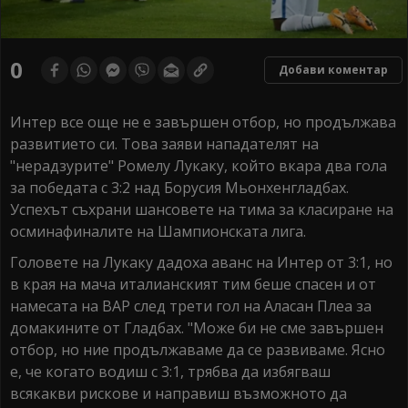
0
Добави коментар
Интер все още не е завършен отбор, но продължава
развитието си. Това заяви нападателят на
"нерадзурите" Ромелу Лукаку, който вкара два гола
за победата с 3:2 над Борусия Мьонхенгладбах.
Успехът съхрани шансовете на тима за класиране на
осминафиналите на Шампионската лига.
Головете на Лукаку дадоха аванс на Интер от 3:1, но
в края на мача италианският тим беше спасен и от
намесата на ВАР след трети гол на Аласан Плеа за
домакините от Гладбах. "Може би не сме завършен
отбор, но ние продължаваме да се развиваме. Ясно
е, че когато водиш с 3:1, трябва да избягваш
всякакви рискове и направиш възможното да