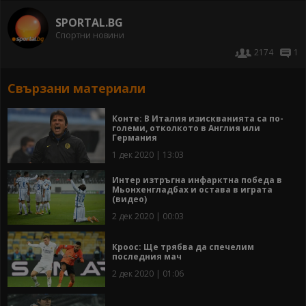
SPORTAL.BG
Спортни новини
2174
1
Свързани материали
Конте: В Италия изискванията са по-
големи, отколкото в Англия или
Германия
1 дек 2020 | 13:03
Интер изтръгна инфарктна победа в
Мьонхенгладбах и остава в играта
(видео)
2 дек 2020 | 00:03
Кроос: Ще трябва да спечелим
последния мач
2 дек 2020 | 01:06