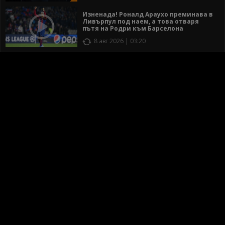
Изненада! Роналд Араухо преминава в
Ливърпул под наем, а това отваря
пътя на Родри към Барселона
8 авг 2026 | 03:20