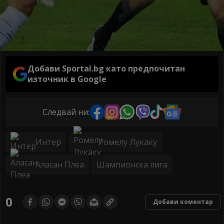
Добави Sportal.bg като предпочитан
източник в Google
Следвай ни:
Интер
Ромелу Лукаку
Аласан Плеа
Шампионска лига
0
Добави коментар