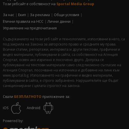
Този уебсайт е собственост на
Sportal Media Group
За нас
Екип
За рекламa
Общи условия
Етични правила на НСС
Лични данни
Управление на предпочитания
Съдържанието на този уеб сайт и технологиите, използвани в него, са
под закрила на Закона за авторското право и сродните му права.
Всички статии, репортажи, интервюта и други текстови, графични и
видео материали, публикувани в сайта, са собственост на Агенция
Спортал, освен ако изрично е посочено друго. Допуска се
публикуване на текстови материали само след писмено съгласие на
Агенция Спортал, посочване на източника и добавяне на линк към
www.sportal.bg. Използването на графични и видео материали,
публикувани в сайта, е строго забранено. Нарушителите ще бъдат
санкционирани с цялата строгост на закона.
Свали
БЕЗПЛАТНОТО
приложение за:
iOS
Android
Powered by: