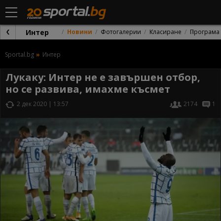
Интер
Новини
Фотогалерии
Класиране
Програма
Sportal.bg
Интер
Лукаку: Интер не е завършен отбор,
но се развива, имахме късмет
2 дек 2020 | 13:57
2174
1