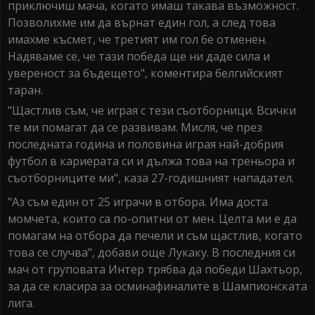
приключиш мача, когато имаш такава възможност.
Позволихме им да върнат един гол, а след това
имахме късмет, че третият им гол бе отменен.
Надяваме се, че тази победа ще ни даде сила и
увереност за бъдещето", коментира белгийският
таран.
"Щастлив съм, че играя с тези съотборници. Всички
те ми помагат да се развивам. Мисля, че през
последната година и половина играя най-добрия
футбол в кариерата си и дължа това на треньора и
съотборниците ми", каза 27-годишният нападател.
"Аз съм един от 25 играчи в отбора. Има доста
момчета, които са по-опитни от мен. Целта ми е да
помагам на отбора да печели и съм щастлив, когато
това се случва", добави още Лукаку. В последния си
мач от груповата Интер трябва да победи Шахтьор,
за да се класира за осминафиналите в Шампионската
лига.