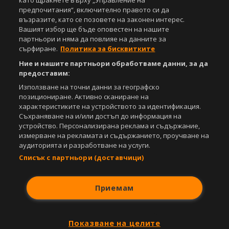
като щракнете върху „Управление на
предпочитания“, включително правото си да
възразите, като се позовете на законен интерес.
Вашият избор ще бъде оповестен на нашите
партньори и няма да повлияе на данните за
сърфиране.
Политика за бисквитките
Ние и нашите партньори обработваме данни, за да
предоставим:
Използване на точни данни за географско
позициониране. Активно сканиране на
характеристиките на устройството за идентификация.
Съхраняване на и/или достъп до информация на
устройство. Персонализирана реклама и съдържание,
измерване на рекламата и съдържанието, проучване на
аудиторията и разработване на услуги.
Списък с партньори (доставчици)
Приемам
Показване на целите