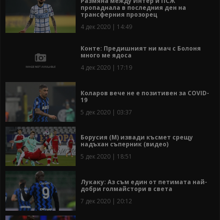
Размяна между Интер и ПСЖ
пропаднала в последния ден на
трансферния прозорец
4 дек 2020 | 14:49
Конте: Предишният ни мач с Болоня
много ме ядоса
4 дек 2020 | 17:19
Коларов вече не е позитивен за COVID-
19
5 дек 2020 | 03:37
Борусия (М) извади късмет срещу
надъхан съперник (видео)
5 дек 2020 | 18:51
Лукаку: Аз съм един от петимата най-
добри голмайстори в света
7 дек 2020 | 20:12