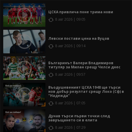
ЦСКА привлича поне трима нови
8 авг 2026 | 09:05
Левски постави цена на Вуцов
8 авг 2026 | 09:14
Българинът Валери Владимиров
титуляр за Милан срещу Челси днес
8 авг 2026 | 09:57
Въодушевеният ЦСКА 1948 ще търси
нов добър резултат срещу Локо (Сф) в
"Надежда"
8 авг 2026 | 07:05
Дунав търси първи точки след
завръщането си в елита
8 авг 2026 | 07:29