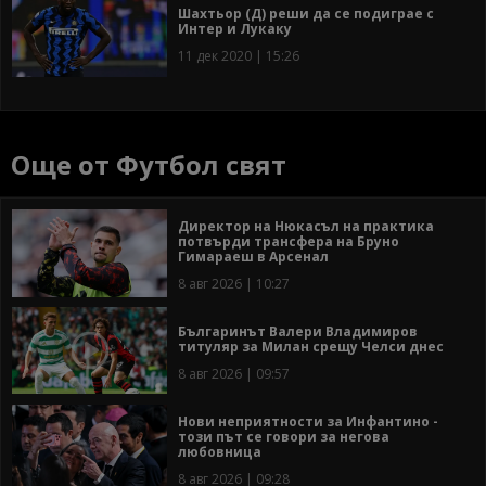
Шахтьор (Д) реши да се подиграе с
Интер и Лукаку
11 дек 2020 | 15:26
Още от Футбол свят
Директор на Нюкасъл на практика
потвърди трансфера на Бруно
Гимараеш в Арсенал
8 авг 2026 | 10:27
Българинът Валери Владимиров
титуляр за Милан срещу Челси днес
8 авг 2026 | 09:57
Нови неприятности за Инфантино -
този път се говори за негова
любовница
8 авг 2026 | 09:28