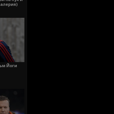
галерия)
към Йоги