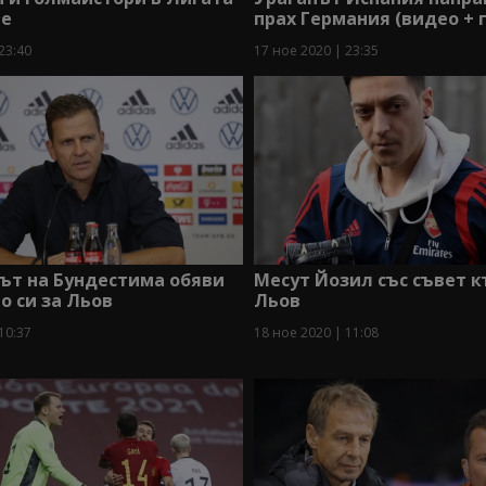
те
прах Германия (видео + 
23:40
17 ное 2020 | 23:35
ът на Бундестима обяви
Месут Йозил със съвет 
 си за Льов
Льов
10:37
18 ное 2020 | 11:08