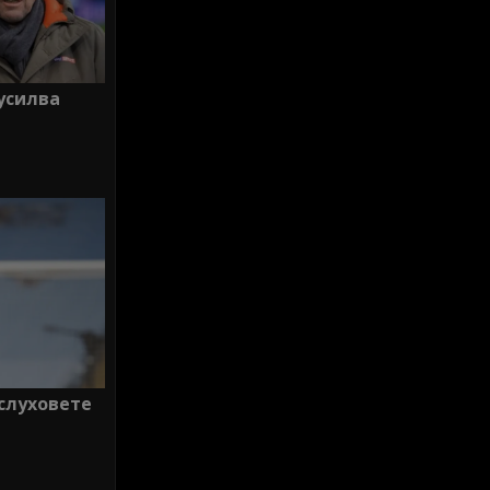
усилва
 слуховете