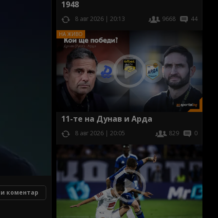
1948
8 авг 2026 | 20:13
9668
44
11-те на Дунав и Арда
8 авг 2026 | 20:05
829
0
и коментар