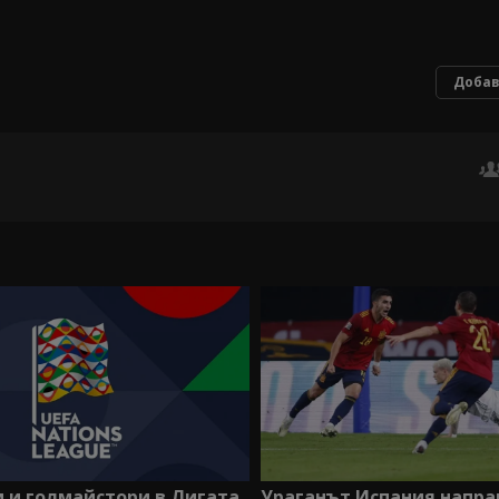
Добав
 и голмайстори в Лигата
Ураганът Испания направ