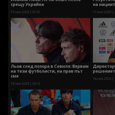
срещу Украйна
на нации
15 ное 2020 | 01:37
17 ное 2020 | 
Льов след позора в Севиля: Вярвам
Директор
на тези футболисти, на прав път
решението
сме
18 ное 2020 | 
18 ное 2020 | 02:15