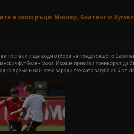
ата в свои ръце: Мюлер, Боатенг и Хумел
ва поста си и ще води отбора на предстоящото Европе
рманския футболен съюз. Имаше призиви треньорът да б
дно време и най-вече заради тежката загуба с 0:6 от И