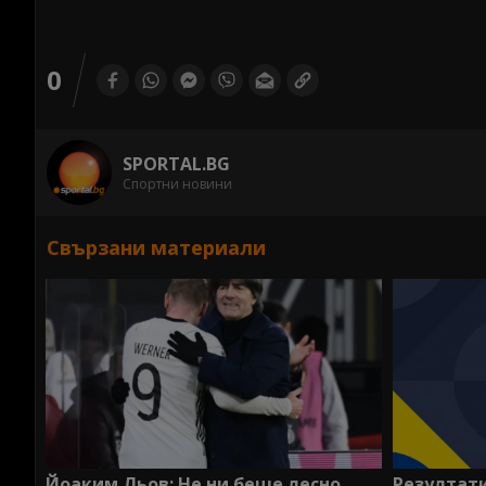
0
SPORTAL.BG
Спортни новини
Свързани материали
Йоаким Льов: Не ни беше лесно
Резултати