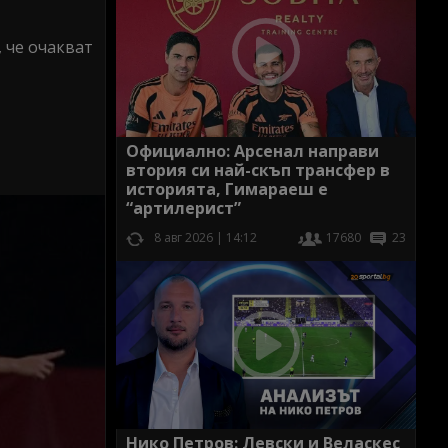
 че очакват
Официално: Арсенал направи
втория си най-скъп трансфер в
историята, Гимараеш е
“артилерист”
8 авг 2026 | 14:12
17680
23
Нико Петров: Левски и Веласкес