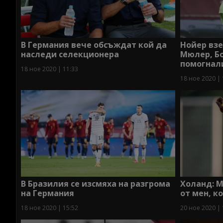
В Германия вече обсъждат кой да
Нойер взе
наследи селекционера
Мюлер, Бо
помогнал
18 ное 2020 | 11:33
18 ное 2020 | 
В Бразилия се изсмяха на разгрома
Холанд: М
на Германия
от мен, к
18 ное 2020 | 15:52
20 ное 2020 | 