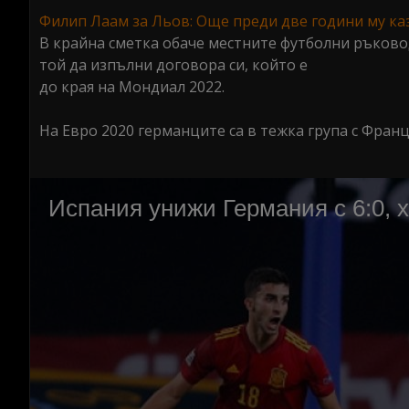
Филип Лаам за Льов: Още преди две години му каза
В крайна сметка обаче местните футболни ръковод
той да изпълни договора си, който е
до края на Мондиал 2022.
На Евро 2020 германците са в тежка група с Франц