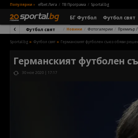
Популярни
»
efbet Лига
ТВ Програма
Sportal.bg
БГ Футбол
Футбол свят
Футбол свят
Новини
Фотогалерии
Премиър 
Sportal.bg
Футбол свят
Германският футболен съюз обяви решен
Германският футболен съ
30 ное 2020 | 17:17