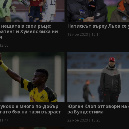
 нещата в свои ръце:
Натискът върху Льов се 
атенг и Хумелс биха ни
18 ное 2020 | 15:14
и
12:00
укоко е много по-добър
Юрген Клоп отговори на
огато бях на тази възраст
за Бундестима
11:47
22 ное 2020 | 13:25