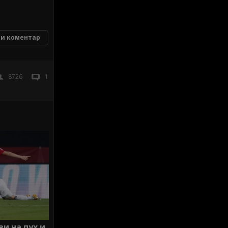
и коментар
8726
1
и на пух и