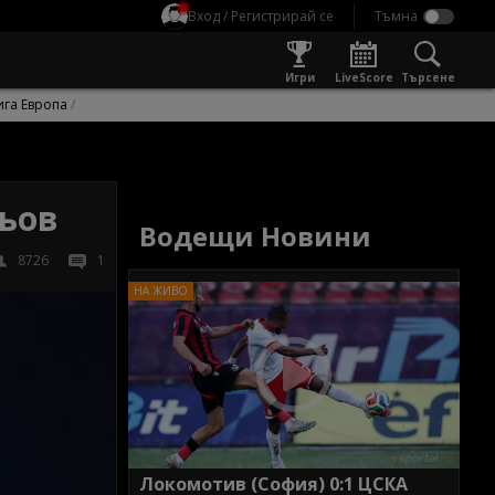
Вход / Регистрирай се
Игри
LiveScore
Търсене
ига Европа
Льов
Водещи Новини
8726
1
Локомотив (София) 0:1 ЦСКА