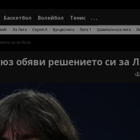
Баскетбол
Волейбол
Тенис
Лийг
Ла Лига
Серия А
Бундеслига
Лига 1
Шампионска лига
Л
ието си за Льов
юз обяви решението си за 