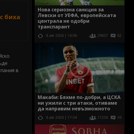
Нова сериозна санкция за
Левски от УЕФА, европейската
с биха
централа не одобри
транспарант
8 авг 2026 | 16:06
39637
82
йско
ъде
спания в
Макаби: Бяхме по-добри, а ЦСКА
ни ужили с три атаки, отиваме
да направим невъзможното
8 авг 2026 | 17:04
17236
39