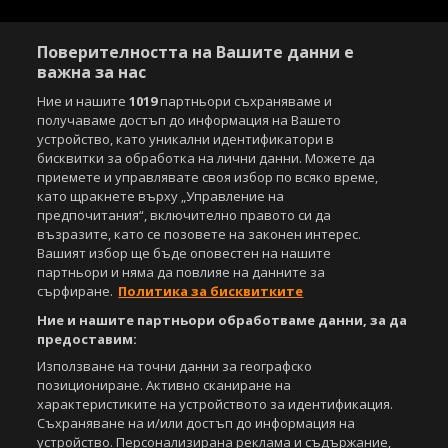
Поверителността на Вашите данни е
важна за нас
Ние и нашите
1019
партньори съхраняваме и
получаваме достъп до информация на Вашето
устройство, като уникални идентификатори в
бисквитки за обработка на лични данни. Можете да
приемете и управлявате своя избор по всяко време,
като щракнете върху „Управление на
предпочитания“, включително правото си да
възразите, като се позовете на законен интерес.
Вашият избор ще бъде оповестен на нашите
партньори и няма да повлияе на данните за
сърфиране.
Политика за бисквитките
Ние и нашите партньори обработваме данни, за да
предоставим:
Използване на точни данни за географско
позициониране. Активно сканиране на
характеристиките на устройството за идентификация.
Съхраняване на и/или достъп до информация на
устройство. Персонализирана реклама и съдържание,