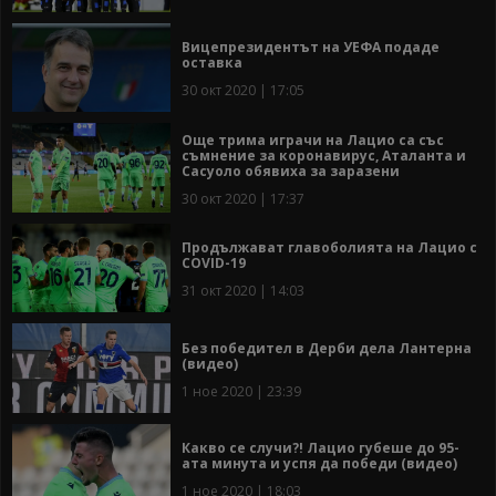
Вицепрезидентът на УЕФА подаде
оставка
30 окт 2020 | 17:05
Още трима играчи на Лацио са със
съмнение за коронавирус, Аталанта и
Сасуоло обявиха за заразени
30 окт 2020 | 17:37
Продължават главоболията на Лацио с
COVID-19
31 окт 2020 | 14:03
Без победител в Дерби дела Лантерна
(видео)
1 ное 2020 | 23:39
Какво се случи?! Лацио губеше до 95-
ата минута и успя да победи (видео)
1 ное 2020 | 18:03