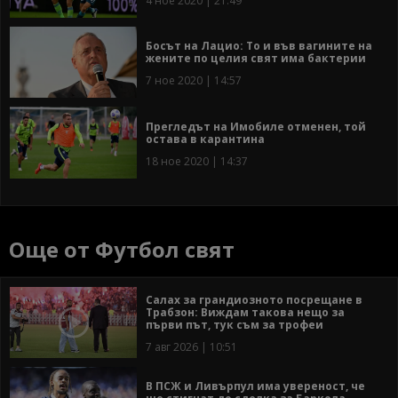
4 ное 2020 | 21:49
Босът на Лацио: То и във вагините на
жените по целия свят има бактерии
7 ное 2020 | 14:57
Прегледът на Имобиле отменен, той
остава в карантина
18 ное 2020 | 14:37
Още от Футбол свят
Салах за грандиозното посрещане в
Трабзон: Виждам такова нещо за
първи път, тук съм за трофеи
7 авг 2026 | 10:51
В ПСЖ и Ливърпул има увереност, че