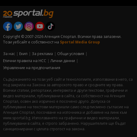
Copyright © 2007-2026 Агенция Спортал. Всички права запазени.
Този уебсайт е собственост на
Sportal Media Group
За нас
Екип
За рекламa
Общи условия
Етични правила на НСС
Лични данни
Управление на предпочитания
Съдържанието на този уеб сайт и технологиите, използвани в него, са
под закрила на Закона за авторското право и сродните му права.
Всички статии, репортажи, интервюта и други текстови, графични и
видео материали, публикувани в сайта, са собственост на Агенция
Спортал, освен ако изрично е посочено друго. Допуска се
публикуване на текстови материали само след писмено съгласие на
Агенция Спортал, посочване на източника и добавяне на линк към
www.sportal.bg. Използването на графични и видео материали,
публикувани в сайта, е строго забранено. Нарушителите ще бъдат
санкционирани с цялата строгост на закона.