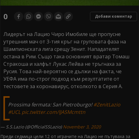
0
Добави коментар
Лидерът на Лацио Чиро Имобиле ще пропусне
утрешния мач от 3-тия кръг на груповата фаза на
Шампионската лига срещу Зенит. Нападателят
остана в Рим. Също така основният вратар Томаш
Стракоша и халфът Лукас Лейва не тръгнаха за
Русия. Това най-вероятно се дължи на факта, че
УЕФА има по-строг подход към резултатите от
тестовете за коронавирус, отколкото в Серия А.
Prossima fermata: San Pietroburgo!
#ZenitLazio
#UCL
pic.twitter.com/lJASMcmttn
— S.S.Lazio (@OfficialSSLazio)
November 3, 2020
Преди седмица цели 12 от играчите на Лацио не пътуваха за