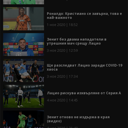
Роналдо: Кристиано се завърна, това е
най-важното
1 ное 2020 | 18:52
Зенит без двама нападатели в
утрешния мач срещу Лацио
3 ное 2020 | 12:59
Ще разследват Лацио заради COVID-19
хаоса
3 ное 2020 | 17:34
Лацио рискува изхвърляне от Серия А
4 ное 2020 | 14:45
Зенит отново не издържа в края
(видео)