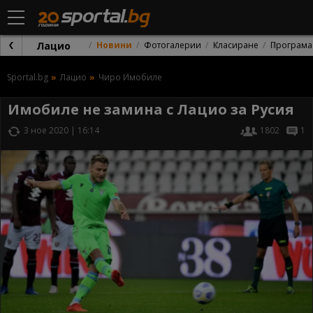
Лацио
Новини
Фотогалерии
Класиране
Програма
Sportal.bg
Лацио
Чиро Имобиле
Имобиле не замина с Лацио за Русия
3 ное 2020 | 16:14
1802
1