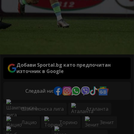
Добави Sportal.bg като предпочитан
източник в Google
Следвай ни:
Шампионска лига
Аталанта
Лацио
Торино
Зенит