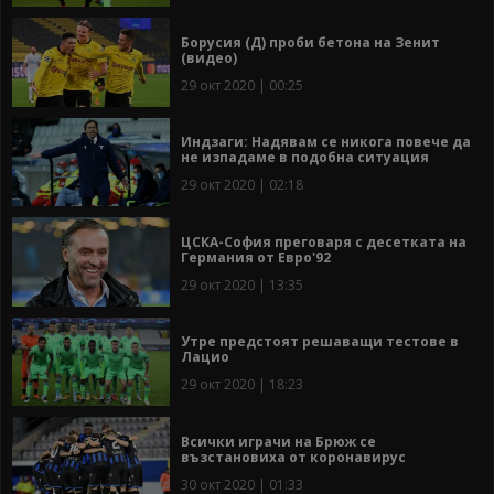
Борусия (Д) проби бетона на Зенит
(видео)
29 окт 2020 | 00:25
Индзаги: Надявам се никога повече да
не изпадаме в подобна ситуация
29 окт 2020 | 02:18
ЦСКА-София преговаря с десетката на
Германия от Евро'92
29 окт 2020 | 13:35
Утре предстоят решаващи тестове в
Лацио
29 окт 2020 | 18:23
Всички играчи на Брюж се
възстановиха от коронавирус
30 окт 2020 | 01:33