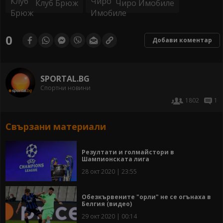
Клуб Брюж
Чиро Имобиле
0
Добави коментар
SPORTAL.BG
Спортни новини
1802
1
Свързани материали
Резултати и голмайстори в
Шампионската лига
28 окт 2020 | 23:55
Обезкървените "орли" не се огънаха в
Белгия (видео)
29 окт 2020 | 00:14