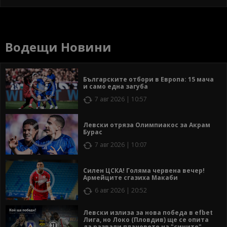
Водещи Новини
Българските отбори в Европа: 15 мача
и само една загуба
7 авг 2026 | 10:57
Левски отряза Олимпиакос за Акрам
Бурас
7 авг 2026 | 10:07
Силен ЦСКА! Голяма червена вечер!
Армейците сгазиха Макаби
6 авг 2026 | 20:52
Левски излиза за нова победа в efbet
Лига, но Локо (Пловдив) ще се опита
да развали плановете на "сините"