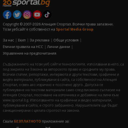
Copyright © 2007-2026 Агенция Спортал. Всички права запазени.
Този уебсайт е собственост на
Sportal Media Group
За нас
Екип
За рекламa
Общи условия
Етични правила на НСС
Лични данни
Управление на предпочитания
Съдържанието на този уеб сайт и технологиите, използвани в него, са
под закрила на Закона за авторското право и сродните му права.
Всички статии, репортажи, интервюта и други текстови, графични и
видео материали, публикувани в сайта, са собственост на Агенция
Спортал, освен ако изрично е посочено друго. Допуска се
публикуване на текстови материали само след писмено съгласие на
Агенция Спортал, посочване на източника и добавяне на линк към
www.sportal.bg. Използването на графични и видео материали,
публикувани в сайта, е строго забранено. Нарушителите ще бъдат
санкционирани с цялата строгост на закона.
Свали
БЕЗПЛАТНОТО
приложение за: