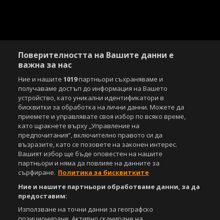
Поверителността на Вашите данни е
важна за нас
Ние и нашите
1019
партньори съхраняваме и
получаваме достъп до информация на Вашето
устройство, като уникални идентификатори в
бисквитки за обработка на лични данни. Можете да
приемете и управлявате своя избор по всяко време,
като щракнете върху „Управление на
предпочитания“, включително правото си да
възразите, като се позовете на законен интерес.
Вашият избор ще бъде оповестен на нашите
партньори и няма да повлияе на данните за
сърфиране.
Политика за бисквитките
Ние и нашите партньори обработваме данни, за да
предоставим:
Използване на точни данни за географско
позициониране. Активно сканиране на