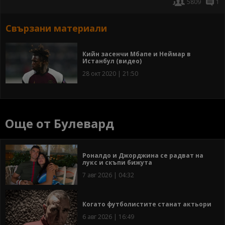
5809
1
Свързани материали
Кийн засенчи Мбапе и Неймар в
Истанбул (видео)
28 окт 2020 | 21:50
Още от Булевард
Роналдо и Джорджина се радват на
лукс и скъпи бижута
7 авг 2026 | 04:32
Когато футболистите станат актьори
6 авг 2026 | 16:49