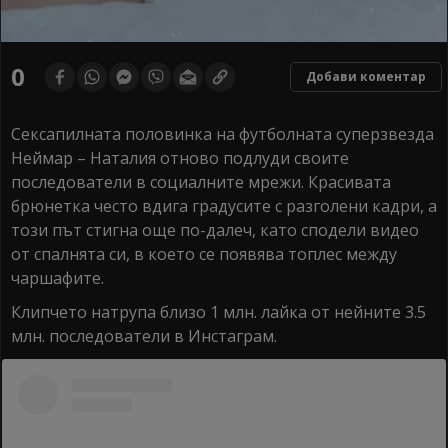
0
Добави коментар
Сексапилната половинка на футболната суперзвезда
Неймар – Наталия отново подлуди своите
последователи в социалните мрежи. Красивата
брюнетка често вдига градусите с разголени кадри, а
този път стигна още по-далеч, като сподели видео
от спалнята си, в което се появява топлес между
чаршафите.
Клипчето натрупа близо 1 млн. лайка от нейните 3.5
млн. последователи в Инстаграм.