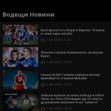
Водещи Новини
Българските отбори в Европа: 15 мача
и само една загуба
7 авг 2026 | 10:57
Левски отряза Олимпиакос за Акрам
Бурас
7 авг 2026 | 10:07
Силен ЦСКА! Голяма червена вечер!
Армейците сгазиха Макаби
6 авг 2026 | 20:52
Левски излиза за нова победа в efbet
Лига, но Локо (Пловдив) ще се опита
да развали плановете на "сините"
7 авг 2026 | 08:00