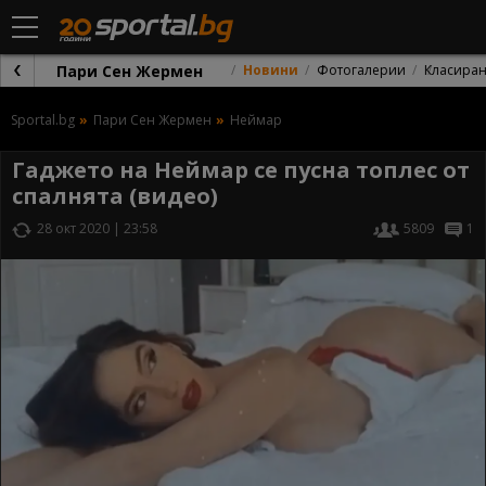
Пари Сен Жермен
Новини
Фотогалерии
Класира
Sportal.bg
Пари Сен Жермен
Неймар
Гаджето на Неймар се пусна топлес от
спалнята (видео)
28 окт 2020 | 23:58
5809
1