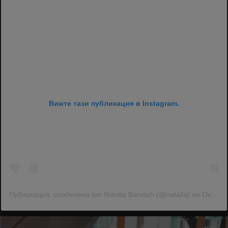
Вижте тази публикация в Instagram.
Публикация, споделена от
Ναtαlια Bαrulιch
(@natalia) на Окт 25, 2020 в 10:35 PDT