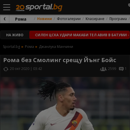
Рома
Новини
Фотогалерии
Класиране
Програма
НА ЖИВО
СИЛЕН ЦСКА УДАРИ МАКАБИ ТЕЛ АВИВ В БАТУМИ -
Sportal.bg
Рома
Джанлука Манчини
Рома без Смолинг срещу Йънг Бойс
20 окт 2020 | 03:42
2599
1