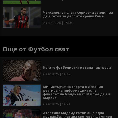
Чалханоглу полага сериозни усилия, за
да е готов за дербито срещу Рома
23 окт 2020 | 19:04
Още от Футбол свят
Когато футболистите станат актьори
6 авг 2026 | 16:49
Министърът на спорта в Испания
реагира на информациите, че
финалът на Мондиал 2030 може да е в
Мароко
6 авг 2026 | 16:21
Атлетико Мадрид готви още една
продажба, пласира световен шампион