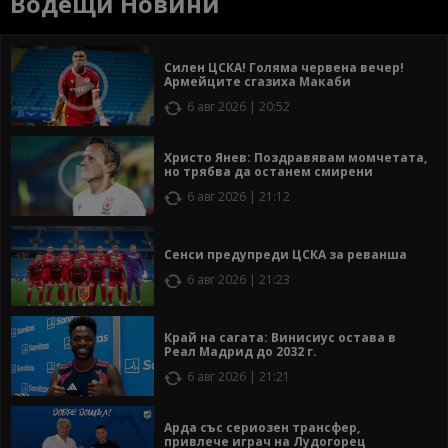
Водещи Новини
Силен ЦСКА! Голяма червена вечер!
Армейците сгазиха Макаби
6 авг 2026 | 20:52
Христо Янев: Поздравявам момчетата,
но трябва да останем смирени
6 авг 2026 | 21:12
Сенси предупреди ЦСКА за реванша
6 авг 2026 | 21:23
Край на сагата: Винисиус остава в
Реал Мадрид до 2032 г.
6 авг 2026 | 21:21
Арда със сериозен трансфер,
привлече играч на Лудогорец