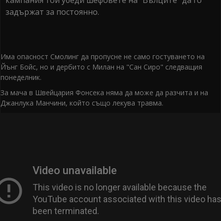
кампания той убеди шефовете на "Вълците" да го
задържат за постоянно.
Има опасност Смолинг да пропусне не само гостуването на
Йънг Бойс, но и дербито с Милан на "Сан Сиро" следващия
понеделник.
За мача в Швейцария Фонсека няма да може да разчита и на
Джанлука Манчини, който също лекува травма.