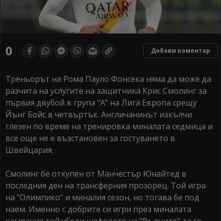
0
Добави коментар
Треньорът на Рома Пауло Фонсека няма да може да
разчита на услугите на защитника Крис Смолинг за
първия двубой в група "А" на Лига Европа срещу
Йънг Бойс в четвъртък. Англичанинът изкълчи
глезен по време на тренировка миналата седмица и
все още не е възстановен за гостуването в
Швейцария.
Смолинг бе откупен от Манчестър Юнайтед в
последния ден на трансферния прозорец. Той игра
на "Олимпико" и миналия сезон, но тогава бе под
наем. Именно с добрите си игри през миналата