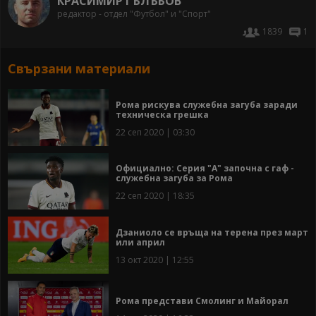
КРАСИМИР ГЪЛЪБОВ
редактор - отдел "Футбол" и "Спорт"
1839
1
Свързани материали
Рома рискува служебна загуба заради
техническа грешка
22 сеп 2020 | 03:30
Официално: Серия "А" започна с гаф -
служебна загуба за Рома
22 сеп 2020 | 18:35
Дзаниоло се връща на терена през март
или април
13 окт 2020 | 12:55
Рома представи Смолинг и Майорал