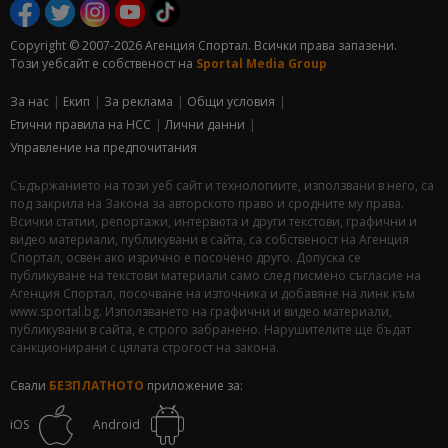
Copyright © 2007-2026 Агенция Спортал. Всички права запазени.
Този уебсайт е собственост на
Sportal Media Group
За нас
Екип
За рекламa
Общи условия
Етични правила на НСС
Лични данни
Управление на предпочитания
Съдържанието на този уеб сайт и технологиите, използвани в него, са
под закрила на Закона за авторското право и сродните му права.
Всички статии, репортажи, интервюта и други текстови, графични и
видео материали, публикувани в сайта, са собственост на Агенция
Спортал, освен ако изрично е посочено друго. Допуска се
публикуване на текстови материали само след писмено съгласие на
Агенция Спортал, посочване на източника и добавяне на линк към
www.sportal.bg. Използването на графични и видео материали,
публикувани в сайта, е строго забранено. Нарушителите ще бъдат
санкционирани с цялата строгост на закона.
Свали
БЕЗПЛАТНОТО
приложение за:
iOS
Android