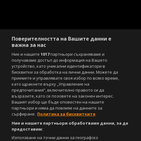
Поверителността на Вашите данни е
важна за нас
Ние и нашите
1017
партньори съхраняваме и
получаваме достъп до информация на Вашето
устройство, като уникални идентификатори в
бисквитки за обработка на лични данни. Можете да
приемете и управлявате своя избор по всяко време,
като щракнете върху „Управление на
предпочитания“, включително правото си да
възразите, като се позовете на законен интерес.
Вашият избор ще бъде оповестен на нашите
партньори и няма да повлияе на данните за
сърфиране.
Политика за бисквитките
Ние и нашите партньори обработваме данни, за да
предоставим:
Използване на точни данни за географско