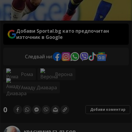
Добави Sportal.bg като предпочитан
източник в Google
Следвай ни:
Рома
Верона
Амаду Диавара
0
Добави коментар