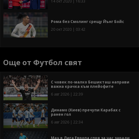
14 окт 2020 | 16:33
Рома без Смолинг срещу Йънг Бойс
20 окт 2020 | 03:42
Още от Футбол свят
С човек по-малко Бешикташ направи
важна крачка към плейофите
6 авг 2026 | 22:39
Динамо (Киев) пречупи Карабах с
ранен гол
6 авг 2026 | 22:34
Мач в Лига Европа спря за час заради