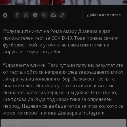
0
Добави коментар
Полузащитникът на Рома Амаду Диавара е дал
положителен тест за COVID-19. Това призна самият
футболист, който уточни, че няма симптоми на
вируса и се чувства добре.
"Здравейте всички. Тази сутрин получих резултатите
от теста, който си направих след завръщането ми от
лагера на националния отбор. За жалост тестът е
положителен. Искам да успокоя всички, които ме
познават, като ги уверя, че съм добре. Естествено,
ще трябва да бъда под карантина за определен
период. Надявам се да бъда готов за игра колкото се
може по-скоро", написа Диавара в Instagram.