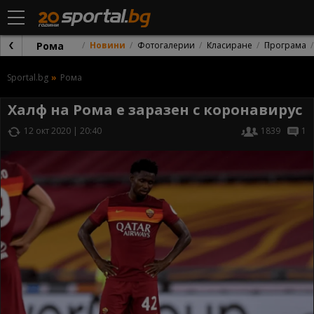
Рома
Новини
Фотогалерии
Класиране
Програма
Sportal.bg
Рома
Халф на Рома е заразен с коронавирус
12 окт 2020 | 20:40
1839
1