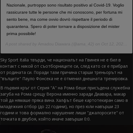
Nazionale, purtroppo sono risultato positivo al Covid-19. Voglio
rassicurare tutte le persone che mi conoscono, per fortuna mi
sento bene, ma come ovvio dovrò rispettare il periodo di
quarantena. Spero di poter tornare a disposizione del mister
prima possibile!
A post shared by
Amadou Diawara
(@ama_42) on Oct 12, 2020 at 10:45am PDT
Sky Sport Italia твърди, че националът на Гвинея не е бил в
контакт с никой от съотборниците си, след като се е прибрал
от родината си. Поради тази причина старши треньорът на
"вълците" Пауло Фонсека не е отменил днешната тренировка.
В първия кръг от Серия "А" на Рома беше присъдена служебна
загуба на Рома срещу Верона именно заради Диавара, макар
той да нямаше пряка вина. Халфът беше картотекиран само в
младежкия отбор (до 22 години), но през юли навърши 23
години и това формално нарушение лиши "джалоросите" от
точката в двубоя, който иначе завърши 0:0.