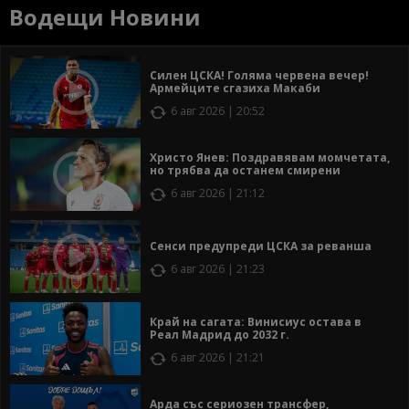
Водещи Новини
Силен ЦСКА! Голяма червена вечер!
Армейците сгазиха Макаби
6 авг 2026 | 20:52
Христо Янев: Поздравявам момчетата,
но трябва да останем смирени
6 авг 2026 | 21:12
Сенси предупреди ЦСКА за реванша
6 авг 2026 | 21:23
Край на сагата: Винисиус остава в
Реал Мадрид до 2032 г.
6 авг 2026 | 21:21
Арда със сериозен трансфер,