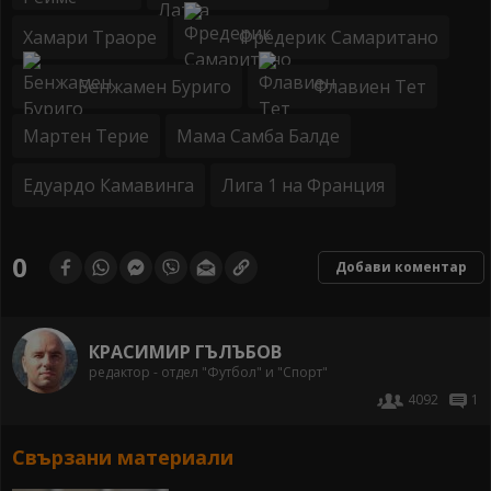
Хамари Траоре
Фредерик Самаритано
Бенжамен Буриго
Флавиен Тет
Мартен Терие
Мама Самба Балде
Едуардо Камавинга
Лига 1 на Франция
0
Добави коментар
КРАСИМИР ГЪЛЪБОВ
редактор - отдел "Футбол" и "Спорт"
4092
1
Свързани материали