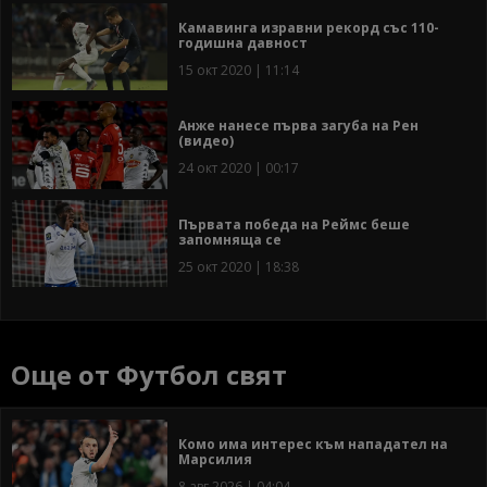
Камавинга изравни рекорд със 110-
годишна давност
15 окт 2020 | 11:14
Анже нанесе първа загуба на Рен
(видео)
24 окт 2020 | 00:17
Първата победа на Реймс беше
запомняща се
25 окт 2020 | 18:38
Още от Футбол свят
Комо има интерес към нападател на
Марсилия
8 авг 2026 | 04:04