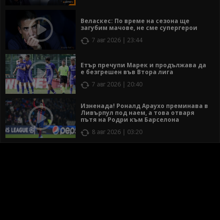
Веласкес: По време на сезона ще
загубим мачове, не сме супергерои
7 авг 2026 | 23:44
Етър пречупи Марек и продължава да
е безгрешен във Втора лига
7 авг 2026 | 20:40
Изненада! Роналд Араухо преминава в
Ливърпул под наем, а това отваря
пътя на Родри към Барселона
8 авг 2026 | 03:20