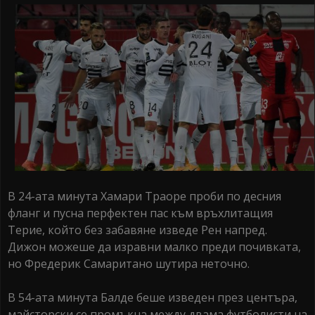
В 24-ата минута Хамари Траоре проби по десния
фланг и пусна перфектен пас към връхлитащия
Терие, който без забавяне изведе Рен напред.
Дижон можеше да изравни малко преди почивката,
но Фредерик Самаритано шутира неточно.
В 54-ата минута Балде беше изведен през центъра,
майсторски се промъкна между двама футболисти на