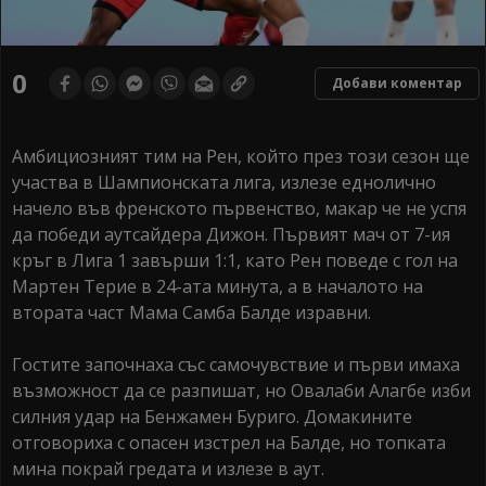
0
Добави коментар
Амбициозният тим на Рен, който през този сезон ще
участва в Шампионската лига, излезе еднолично
начело във френското първенство, макар че не успя
да победи аутсайдера Дижон. Първият мач от 7-ия
кръг в Лига 1 завърши 1:1, като Рен поведе с гол на
Мартен Терие в 24-ата минута, а в началото на
втората част Мама Самба Балде изравни.
Гостите започнаха със самочувствие и първи имаха
възможност да се разпишат, но Овалаби Алагбе изби
силния удар на Бенжамен Буриго. Домакините
отговориха с опасен изстрел на Балде, но топката
мина покрай гредата и излезе в аут.