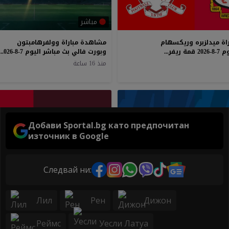
Добави Sportal.bg като предпочитан
източник в Google
Следвай ни:
Лил
Рен
Дижон
Реймс
Уесли Латуа