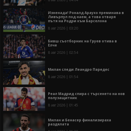
Изненада! Роналд Араухо преминава в
Ливърпул под наем, а това отваря
пътя на Родри към Барселона
8 авг 2026 | 03:20
Бивш съотборник на Груев отива в
Елче
8 авг 2026 | 02:54
Милан следи Леандро Паредес
8 авг 2026 | 01:54
Реал Мадрид спира с търсенето на нов
полузащитник
8 авг 2026 | 01:45
Милан и Бенасер финализираха
раздялата