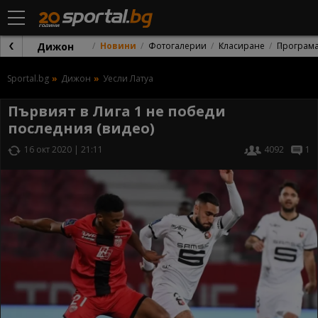
Дижон
Новини
Фотогалерии
Класиране
Програм
Sportal.bg
Дижон
Уесли Латуа
Първият в Лига 1 не победи
последния (видео)
16 окт 2020 | 21:11
4092
1