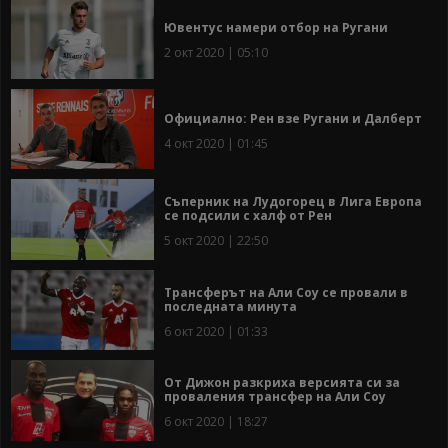
Ювентус намери отбор на Ругани
2 окт 2020 | 05:10
Официално: Рен взе Ругани и Далберт
4 окт 2020 | 01:45
Съперник на Лудогорец в Лига Европа
се подсили с халф от Рен
5 окт 2020 | 22:50
Трансферът на Али Соу се провали в
последната минута
6 окт 2020 | 01:33
От Дижон разкриха версията си за
проваления трансфер на Али Соу
6 окт 2020 | 18:27