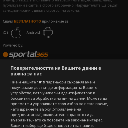
www.sportal.bg. Използването на графични и видео материали,
публикувани в сайта, е строго забранено. Нарушителите ще бъдат
санкционирани с цялата строгост на закона.
Свали
БЕЗПЛАТНОТО
приложение за:
iOS
Android
Powered by:
Поверителността на Вашите данни е
важна за нас
Ние и нашите
1019
партньори съхраняваме и
получаваме достъп до информация на Вашето
устройство, като уникални идентификатори в
бисквитки за обработка на лични данни. Можете да
приемете и управлявате своя избор по всяко време,
като щракнете върху „Управление на
предпочитания“, включително правото си да
възразите, като се позовете на законен интерес.
Вашият избор ще бъде оповестен на нашите