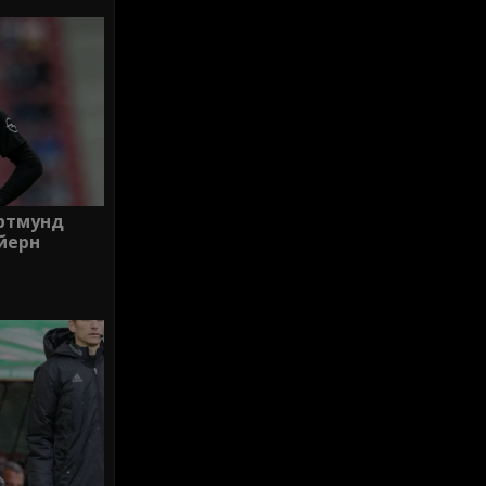
ортмунд
йерн