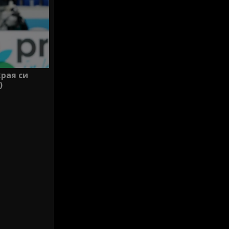
края си
)