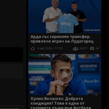
Арда със сериозен трансфер,
привлече играч на Лудогорец
6 авг 2026 | 17:33
39017
34
Хулио Веласкес: Добрата
кондиция? Това е една от
големите лъжи във футбола