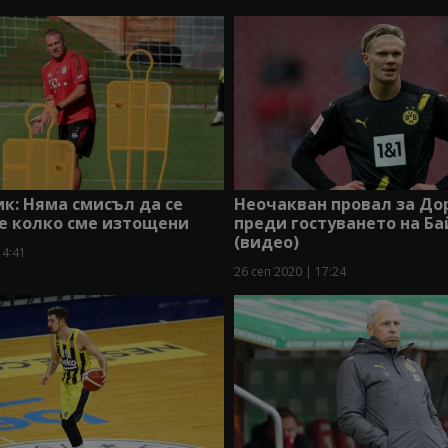
к: Няма смисъл да се
Неочакван провал за Д
е колко сме изтощени
преди гостуването на Ба
(видео)
14:41
26 сеп 2020 | 17:24