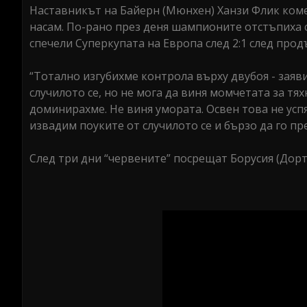
Наставникът на Байерн (Мюнхен) Ханзи Флик ком
насам. По-рано през деня шампионите отстъпиха с
спечели Суперкупата на Европа след 2:1 след про
“Тотално изгубихме контрола върху двубоя - заяви
случилото се, но не мога да виня момчетата за тя
доминирахме. Не виня умората. Освен това не усп
извадим поуките от случилото се и бързо да го пр
След три дни “червените” посрещат Борусия (Дорт