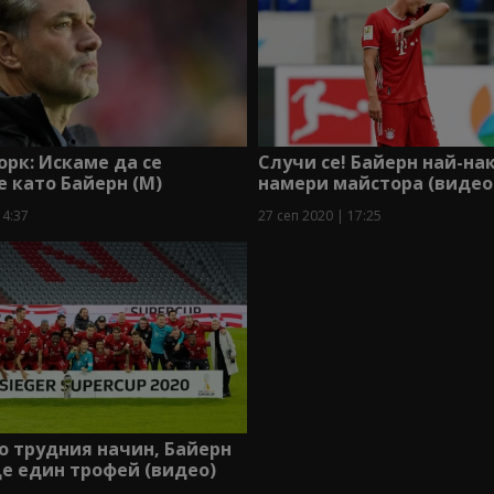
рк: Искаме да се
Случи се! Байерн най-на
 като Байерн (М)
намери майстора (видео
14:37
27 сеп 2020 | 17:25
о трудния начин, Байерн
е един трофей (видео)