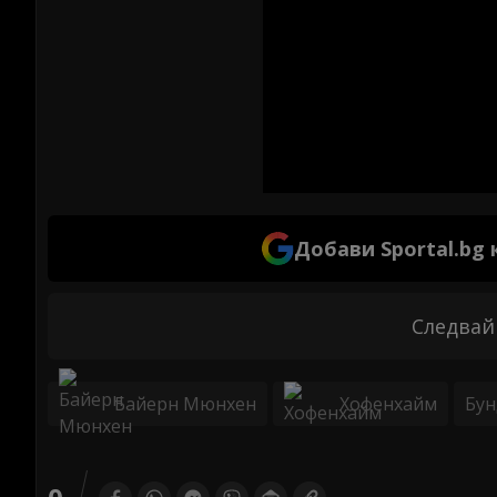
Добави Sportal.bg
Следвай
Байерн Мюнхен
Хофенхайм
Бун