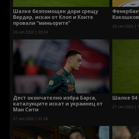
Шалке безпомощен дори срещу
Фенербах
Вердер, искан от Клоп и Конте
Кокошков
провали “миньорите”
26 сеп 2020 | 
26 сеп 2020 | 20:34
Дест окончателно избра Барса,
Шалке 04
каталунците искат и украинец от
27 сеп 2020 | 
Ман Сити
27 сеп 2020 | 01:28