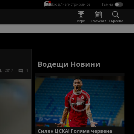
Вход / Регистрирай се
Игри
LiveScore
Търсене
Водещи Новини
2817
1
Силен ЦСКА! Голяма червена