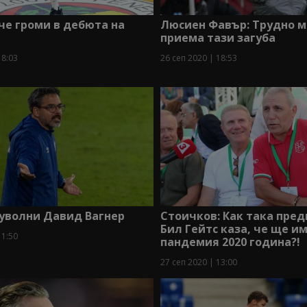
че громи в дебюта на
Люсиен Фавър: Трудно м
приема тази загуба
18:03
26 сеп 2020 | 18:53
 уволни Давид Вагнер
Стоичков: Как така пред
Бил Гейтс каза, че ще и
11:50
пандемия 2020 година?!
27 сеп 2020 | 13:00