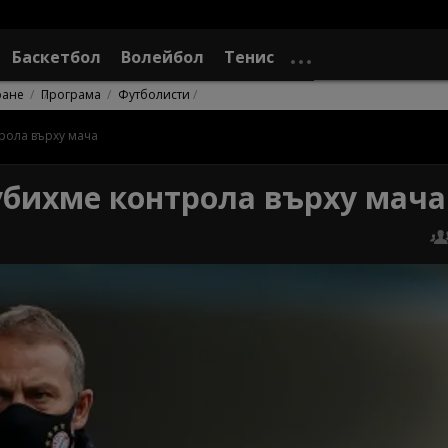
Баскетбол
Волейбол
Тенис
ране
Програма
Футболисти
рола върху мача
убихме контрола върху мача