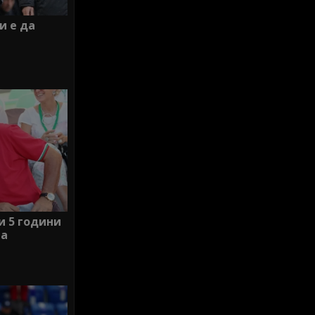
и е да
и 5 години
ма