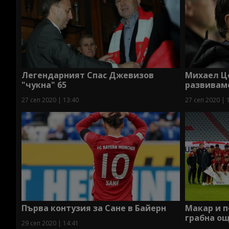
Легендарният Спас Джевизов
Михаел Цо
"чукна" 65
развиваме
27 сеп 2020 | 13:40
27 сеп 2020 | 
Първа контузия за Сане в Байерн
Макар и п
грабна ощ
29 сеп 2020 | 14:41