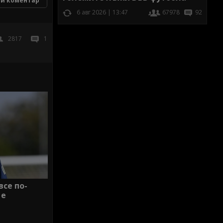
и коментар
6 авг 2026 | 13:47
67978
92
2817
1
все по-
 е