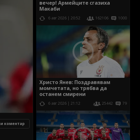
вечер! Армейците сгазиха
Макаби
6 авг 2026 | 20:52
162106
1000
Христо Янев: Поздравявам
момчетата, но трябва да
останем смирени
6 авг 2026 | 21:12
25442
79
и коментар