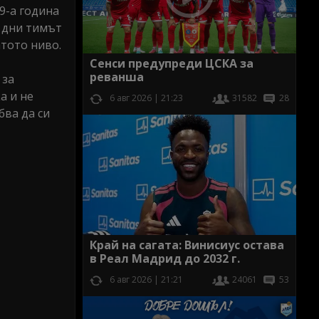
9-а година
и дни тимът
атото ниво.
Сенси предупреди ЦСКА за
реванша
 за
а и не
6 авг 2026 | 21:23
31582
28
бва да си
Край на сагата: Винисиус остава
в Реал Мадрид до 2032 г.
6 авг 2026 | 21:21
24061
53