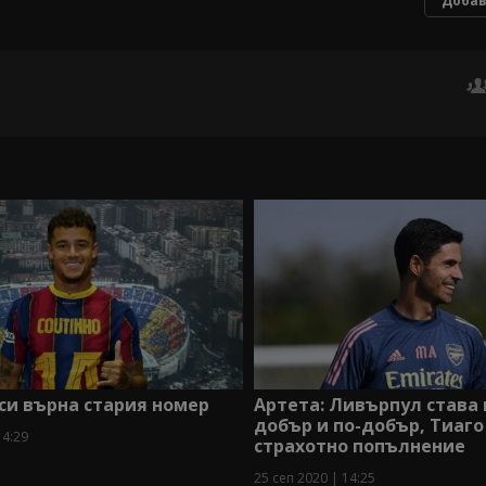
Добав
си върна стария номер
Артета: Ливърпул става 
добър и по-добър, Тиаго
14:29
страхотно попълнение
25 сеп 2020 | 14:25