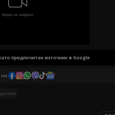
 като предпочитан източник в Google
 ни:
деслига