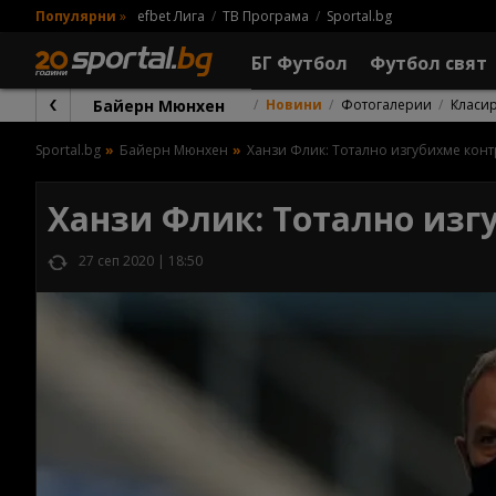
Популярни
»
efbet Лига
ТВ Програма
Sportal.bg
БГ Футбол
Футбол свят
Байерн Мюнхен
Новини
Фотогалерии
Класи
Sportal.bg
Байерн Мюнхен
Ханзи Флик: Тотално изгубихме конт
Ханзи Флик: Тотално изг
27 сеп 2020 | 18:50