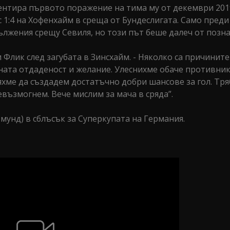
ентира първото поражение на тима му от декември 201
 1:4 на Хофенхайм в среща от Бундеслигата. Само пред
дължения срещу Севиля, но този път беше далеч от позн
 Флик след загубата в Зинсхайм. - Няколко са причините
хната отдаденост и желание. Улеснихме обаче противник
яхме да създадем достатъчно добри шансове за гол. Тря
евъзмогнем. Вече мислим за мача в сряда”.
мунд) в сблъсък за Суперкупата на Германия.