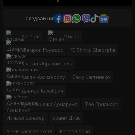
Следвай ни:
Арсенал
Милан
Шамрок Роувърс
FC Sfintul Gheorghe
Златан Ибрахимович
Хакан Чалханоолу
Саму Кастийехо
Давиде Калабрия
Джанлуиджи Донарума
Тео Ернандес
Исмаел Бенасер
Браим Диас
Alexis Saelemaekers
Рафаел Леао