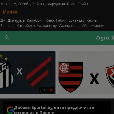
Макенеф, О’Нийл, Байрън, Фаруджия, Бърк, Грийн
Милан:
Дж. Донарума, Калабрия, Кяер, Габия, Ернандес, Кесие,
Бенасер, Кастийехо, Чалханоглу, Салемакерс, Ибрахимович
Добави Sportal.bg като предпочитан
източник в Google