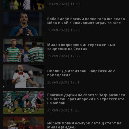
18 сеп 2020 | 11:30
Бобо Виери посочи колко гола ще вкара
Ибра и кой е ключовият играч за Юве
18 сеп 2020 | 16:20
Милан подновява интереса си към
защитник на Селтик
19 сеп 2020 | 17:08
Пиоли: Да изпитваш напрежение е
привилегия
20 сеп 2020 | 17:51
Рангник държи на своето: Задържането
на Златан противоречи на стратегията
на Милан
21 сеп 2020 | 13:25
Ибрахимович осигури летящ старт на
Милан (видео)