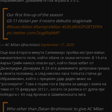
Ибрахимович. Домакините пък играха в 3-5-2.
Our first line-up of the season
Gli 11 titolari per il nostro debutto stagionale
#RoversMilan
#SempreMilan
#UEL
@EASPORTSFIFA
pic.twitter.com/2vygRiqMdP
— AC Milan (@acmilan)
September 17, 2020
Още във втората минута Салемакерс пробва изстрел извън
наказателното поле, който обаче се оказа неточен. В 14-ата
Аарън Грийн нанесе опасен шут, който беше избит от
Джанлуиджи Донарума. В 23-ата домакините допуснаха грешка
в своята половина, а след няколко паса топката стигна до
Ибрахимович, който с прецизен удар даден аванс на
"росонерите". Това е първи гол в Европа за шведа с екипа на
тима от 15 февруари 2012 г., когато се разписа от дузпа при
победата с 4:0 над Арсенал в Шампионската лига.
Who other than Zlatan Ibrahimovic to give AC Milan