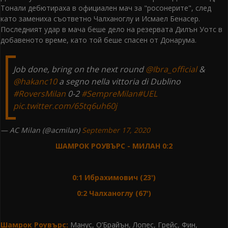
Тонали дебютираха в официален мач за "росонерите", след
като замениха съответно Чалханоглу и Исмаел Бенасер.
Последният удар в мача беше дело на резервата Дилън Уотс в
добавеното време, като той беше спасен от Донарума.
Job done, bring on the next round
@Ibra_official
&
@hakanc10
a segno nella vittoria di Dublino
#RoversMilan
0-2
#SempreMilan
#UEL
pic.twitter.com/65tq6uh60j
— AC Milan (@acmilan)
September 17, 2020
ШАМРОК РОУВЪРС - МИЛАН 0:2
0:1 Ибрахимович (23')
0:2 Чалханоглу (67')
Шамрок Роувърс:
Манус, О’Брайън, Лопес, Грейс, Фин,