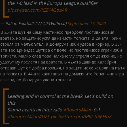
the 1-0 lead in the Europa League qualifier
pic.twitter.com/ICZY4GoaAR
— Italian Football TV (@IFTVofficial)
September 17, 2020
В 25-ата шут на Саму Кастийехо преодоля противниковия
вратар, но защитник успя да изчисти топката. В 28-ата Грийн
стреля от малък ъгъл, а Донарума изби удара в корнер. В 35-
ата Тео Ернандес шутира от воле, но противников играч изби
топката. Малко след това Чалханоглу стреля от движение, но
ударът му прелетя над вратата. В 42-ата Давиде Калабрия
отправи шут от добра позиция, но защитник се хвърли на пътя
на топката. В 44-ата капитанът на домакините Ронан Фин игра
с глава, но Донарума улови топката.
Leading and in control at the break. Let's build on
this
Siamo avanti all'intervallo
#RoversMilan
0-1
#SempreMilan
#UEL
pic.twitter.com/M9IzSR6HnZ