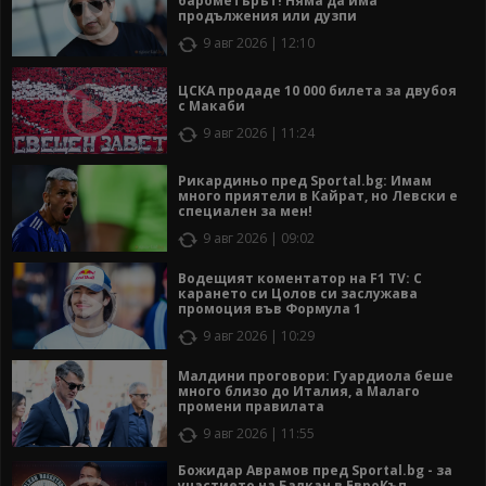
барометърът! Няма да има
продължения или дузпи
9 авг 2026 | 12:10
ЦСКА продаде 10 000 билета за двубоя
с Макаби
9 авг 2026 | 11:24
Рикардиньо пред Sportal.bg: Имам
много приятели в Кайрат, но Левски е
специален за мен!
9 авг 2026 | 09:02
Водещият коментатор на F1 TV: С
карането си Цолов си заслужава
промоция във Формула 1
9 авг 2026 | 10:29
Малдини проговори: Гуардиола беше
много близо до Италия, а Малаго
промени правилата
9 авг 2026 | 11:55
Божидар Аврамов пред Sportal.bg - за
участието на Балкан в ЕвроКъп,