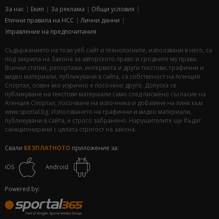
За нас
Екип
За рекламa
Общи условия
Етични правила на НСС
Лични данни
Управление на предпочитания
Съдържанието на този уеб сайт и технологиите, използвани в него, са
под закрила на Закона за авторското право и сродните му права.
Всички статии, репортажи, интервюта и други текстови, графични и
видео материали, публикувани в сайта, са собственост на Агенция
Спортал, освен ако изрично е посочено друго. Допуска се
публикуване на текстови материали само след писмено съгласие на
Агенция Спортал, посочване на източника и добавяне на линк към
www.sportal.bg. Използването на графични и видео материали,
публикувани в сайта, е строго забранено. Нарушителите ще бъдат
санкционирани с цялата строгост на закона.
Свали
БЕЗПЛАТНОТО
приложение за:
iOS
Android
Powered by: