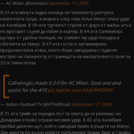
— AC Milan (@acmilan)
September 17, 2020
В 53-ата минута задна ножица на Чалханоглу разтресе
напречната греда, а веднага след това Алън Манус спаси удар
на Калабрия. В 59-ата турчинът стреля от фаул от малък ъгъл,
но вратарят съумя да избие в корнер. В 64-ата Салемакерс
шутира от удобна позиция, но слабият му удар попадна в
обятията на Манус. В 67-ата гостите организираха
продължителна атака, която беше завършена с чудесен
изстрел на Чалханоглу от границата на наказателното поле за
2:0 в тяхна полза.
Calhanoglu made it 2-0 for AC Milan. Goal and and
assist for the #10
pic.twitter.com/LkdVWKOKlP
— Italian Football TV (@IFTVofficial)
September 17, 2020
В 71-ата Грийн за пореден път се опита да се разпише, но
Донарума отново отрази неговия удар. В 82-ата Калабрия
пробва далечен шут, който завърши право в ръцете на Манус.
Две минути по-късно новите попълнения Браим Диас и Сандро