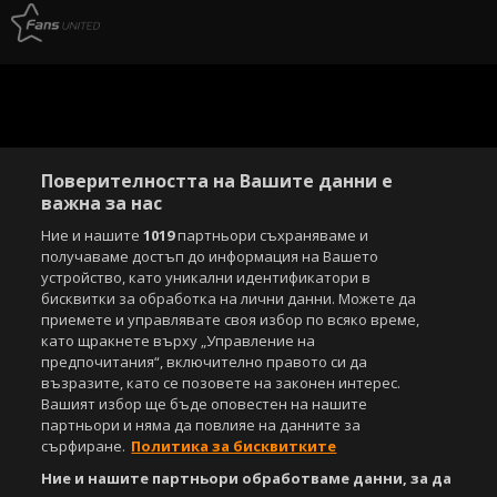
Поверителността на Вашите данни е
важна за нас
Ние и нашите
1019
партньори съхраняваме и
получаваме достъп до информация на Вашето
устройство, като уникални идентификатори в
бисквитки за обработка на лични данни. Можете да
приемете и управлявате своя избор по всяко време,
като щракнете върху „Управление на
предпочитания“, включително правото си да
възразите, като се позовете на законен интерес.
Вашият избор ще бъде оповестен на нашите
партньори и няма да повлияе на данните за
сърфиране.
Политика за бисквитките
Ние и нашите партньори обработваме данни, за да