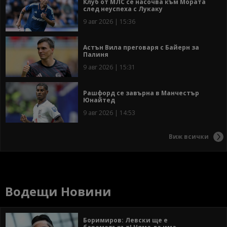
Клуб от МЛС се насочва към Мората
след неуспеха с Лукаку
9 авг 2026 | 15:36
Астън Вила преговаря с Байерн за
Палиня
9 авг 2026 | 15:31
Рашфорд се завърна в Манчестър
Юнайтед
9 авг 2026 | 14:53
Виж всички
Водещи Новини
Боримиров: Левски ще е