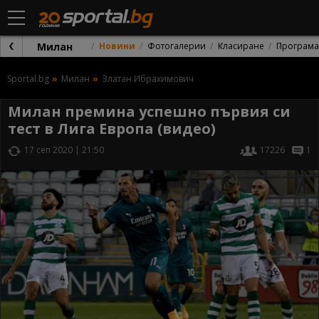
Милан
Новини
Фотогалерии
Класиране
Програма
Sportal.bg
Милан
Златан Ибрахимович
Милан премина успешно първия си
тест в Лига Европа (видео)
17 сеп 2020 | 21:50
17226
1