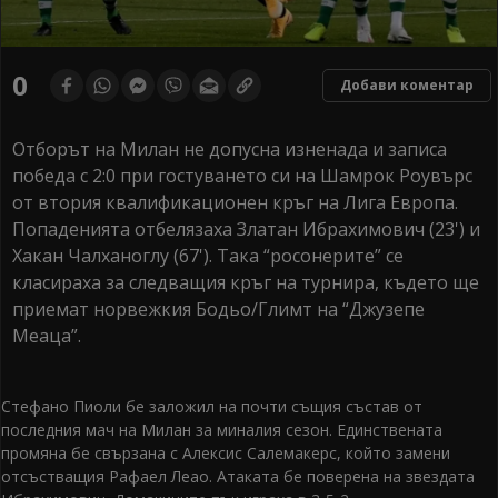
0
Добави коментар
Отборът на Милан не допусна изненада и записа
победа с 2:0 при гостуването си на Шамрок Роувърс
от втория квалификационен кръг на Лига Европа.
Попаденията отбелязаха Златан Ибрахимович (23') и
Хакан Чалханоглу (67'). Така “росонерите” се
класираха за следващия кръг на турнира, където ще
приемат норвежкия Бодьо/Глимт на “Джузепе
Меаца”.
Стефано Пиоли бе заложил на почти същия състав от
последния мач на Милан за миналия сезон. Единствената
промяна бе свързана с Алексис Салемакерс, който замени
отсъстващия Рафаел Леао. Атаката бе поверена на звездата