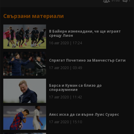
9188
1
Свързани материали
В Байерн изненадани, че ще играят
срещу Лион
16 авг 2020 | 17:24
Спрягат Почетино за Манчестър Сити
17 авг 2020 | 03:49
Барса и Куман са близо до
споразумение
17 авг 2020 | 11:42
Аякс иска да си върне Луис Суарес
17 авг 2020 | 15:10