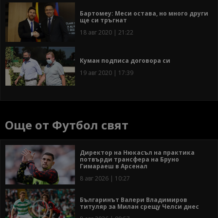
Бартомеу: Меси остава, но много други
ще си тръгнат
18 авг 2020 | 21:22
Куман подписа договора си
19 авг 2020 | 17:39
Още от Футбол свят
Директор на Нюкасъл на практика
потвърди трансфера на Бруно
Гимараеш в Арсенал
8 авг 2026 | 10:27
Българинът Валери Владимиров
титуляр за Милан срещу Челси днес