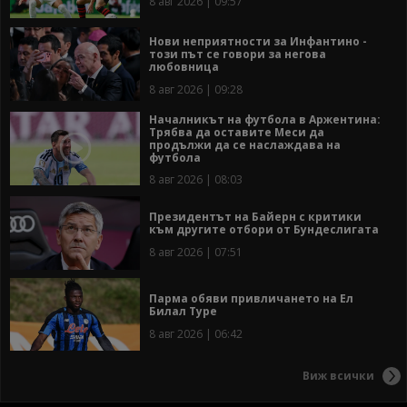
8 авг 2026 | 09:57
Нови неприятности за Инфантино -
този път се говори за негова
любовница
8 авг 2026 | 09:28
Началникът на футбола в Аржентина:
Трябва да оставите Меси да
продължи да се наслаждава на
футбола
8 авг 2026 | 08:03
Президентът на Байерн с критики
към другите отбори от Бундеслигата
8 авг 2026 | 07:51
Парма обяви привличането на Ел
Билал Туре
8 авг 2026 | 06:42
Виж всички