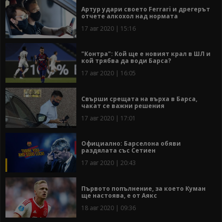
Артур удари своето Ferrari и дрегерът
отчете алкохол над нормата
17 авг 2020 | 15:16
"Контра": Кой ще е новият крал в ШЛ и
кой трябва да води Барса?
17 авг 2020 | 16:05
Свърши срещата на върха в Барса,
чакат се важни решения
17 авг 2020 | 17:01
Официално: Барселона обяви
раздялата със Сетиен
17 авг 2020 | 20:43
Първото попълнение, за което Куман
ще настоява, е от Аякс
18 авг 2020 | 09:36