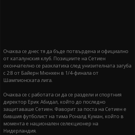
Очаква се днес тя да бъде потвърдена и официално
от каталунския клуб. Позициите на Сетиен
окончателно се разклатиха след унизителната загуба
с 2:8 от Байерн Мюнхен в 1/4-финала от
Шампионската лига.
Очаква се с работата си да се раздели и спортния
директор Ерик Абидал, който до последно
защитаваше Сетиен. Фаворит за поста на Сетиен е
бившия футболист на тима Роналд Куман, който в
момента е национален селекционер на
Нидерландия.