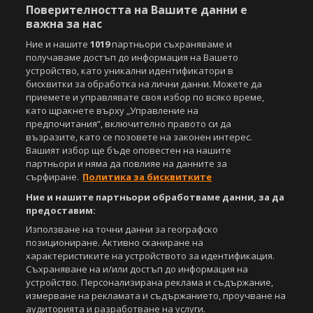
Поверителността на Вашите данни е
важна за нас
Ние и нашите
1019
партньори съхраняваме и
получаваме достъп до информация на Вашето
устройство, като уникални идентификатори в
бисквитки за обработка на лични данни. Можете да
приемете и управлявате своя избор по всяко време,
като щракнете върху „Управление на
предпочитания“, включително правото си да
възразите, като се позовете на законен интерес.
Вашият избор ще бъде оповестен на нашите
партньори и няма да повлияе на данните за
сърфиране.
Политика за бисквитките
Ние и нашите партньори обработваме данни, за да
предоставим:
Използване на точни данни за географско
позициониране. Активно сканиране на
характеристиките на устройството за идентификация.
Съхраняване на и/или достъп до информация на
устройство. Персонализирана реклама и съдържание,
измерване на рекламата и съдържанието, проучване на
аудиторията и разработване на услуги.