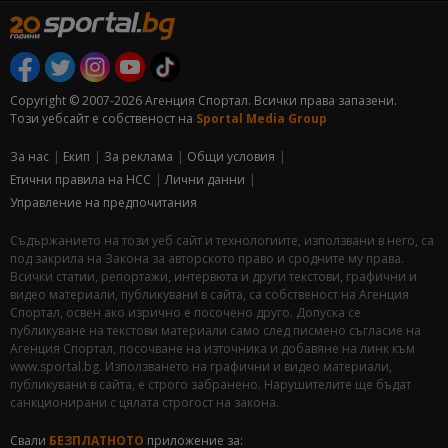
Copyright © 2007-2026 Агенция Спортал. Всички права запазени.
Този уебсайт е собственост на
Sportal Media Group
За нас
Екип
За рекламa
Общи условия
Етични правила на НСС
Лични данни
Управление на предпочитания
Съдържанието на този уеб сайт и технологиите, използвани в него, са
под закрила на Закона за авторското право и сродните му права.
Всички статии, репортажи, интервюта и други текстови, графични и
видео материали, публикувани в сайта, са собственост на Агенция
Спортал, освен ако изрично е посочено друго. Допуска се
публикуване на текстови материали само след писмено съгласие на
Агенция Спортал, посочване на източника и добавяне на линк към
www.sportal.bg. Използването на графични и видео материали,
публикувани в сайта, е строго забранено. Нарушителите ще бъдат
санкционирани с цялата строгост на закона.
Свали
БЕЗПЛАТНОТО
приложение за: