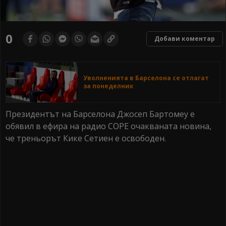
0
Добави коментар
Уволненията в Барселона се отлагат
за понеделник
Президентът на Барселона Джосеп Бартомеу е
обявил в ефира на радио СОРЕ очакваната новина,
че треньорът Кике Сетиен е освободен.