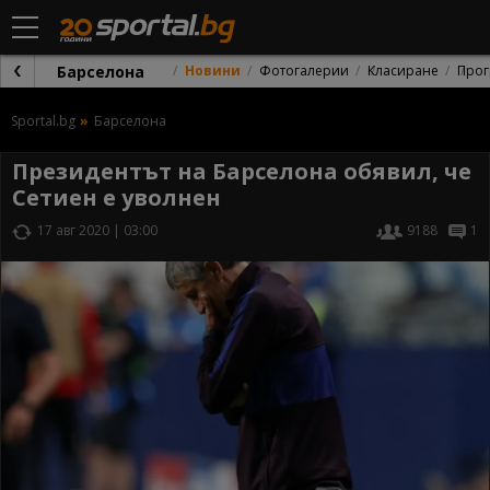
Барселона
Новини
Фотогалерии
Класиране
Прог
Sportal.bg
Барселона
Президентът на Барселона обявил, че
Сетиен е уволнен
17 авг 2020 | 03:00
9188
1