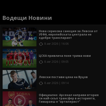
Водещи Новини
Нова сериозна санкция за Левски от
УЕФА, европейската централа не
одобри транспарант
8 авг 2026 | 16:06
ЦСКА привлича поне трима нови
8 авг 2026 | 09:05
Левски постави цена на Вуцов
8 авг 2026 | 09:14
Официално: Арсенал направи втория
си най-скъп трансфер в историята,
Гимараеш е “артилерист”