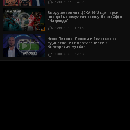
8 авг 2026 | 14:12
Въодушевеният ЦСКА 1948 ще търси
нов добър резултат срещу Локо (Сф) в
"Надежда"
8 авг 2026 | 07:05
Нико Петров: Левски и Веласкес са
единствените протагонисти в
българския футбол
8 авг 2026 | 14:13