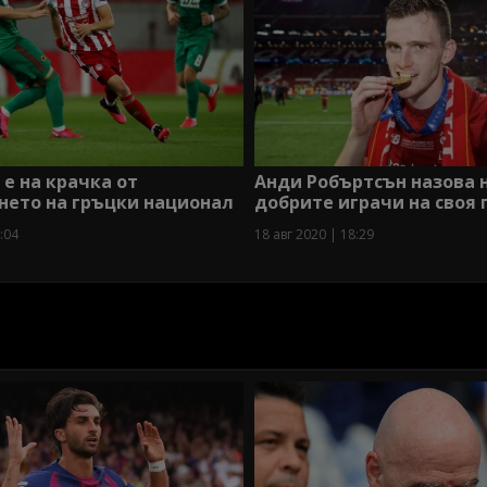
е на крачка от
Анди Робъртсън назова 
нето на гръцки национал
добрите играчи на своя 
:04
18 авг 2020 | 18:29