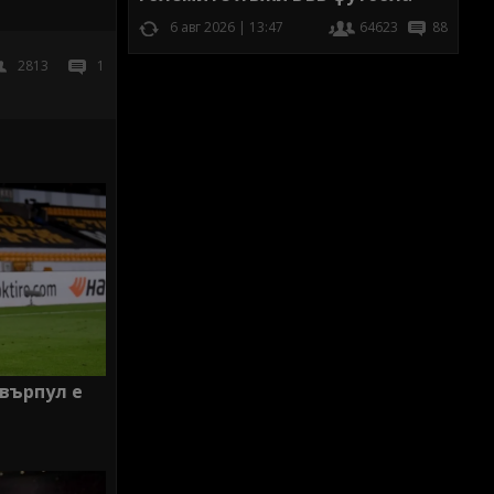
6 авг 2026 | 13:47
64623
88
2813
1
ивърпул е