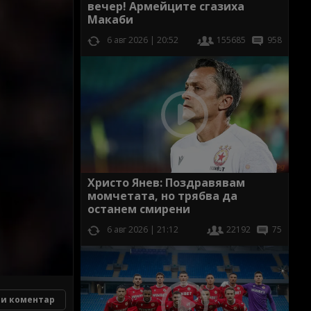
вечер! Армейците сгазиха
Макаби
6 авг 2026 | 20:52
155685
958
Христо Янев: Поздравявам
момчетата, но трябва да
останем смирени
6 авг 2026 | 21:12
22192
75
и коментар