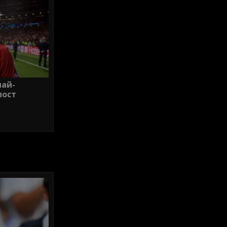
най-
пост