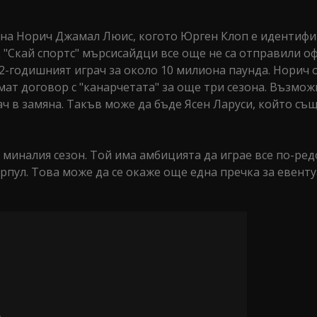
 на Норич Джамал Люис, когото Юрген Клоп е идентиф
"Скай спортс" мърсисайдци все още не са отправили 
22-годишният играч за около 10 милиона паунда. Норич 
ат договор с "канарчетата" за още три сезона. Възмож
 в замяна. Такъв може да бъде Ясен Ларуси, който същ
миналия сезон. Той има амбицията да играе все по-ред
ърпул. Това може да се окаже още една пречка за евент