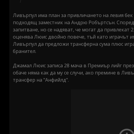
Ливърпул има план за привличането на левия бек
подходящ заместник на Андрю Робъртсън. Според 
запитване, но се надяват, че могат да привлекат 
оценява Люис двойно повече, тъй като играчът им
Ливърпул да предложи трансферна сума плюс играч
бранител.
Джамал Люис записа 28 мача в Премиър лийг през 
обаче няма как да му се случи, ако премине в Лив
трансфер на "Анфийлд".