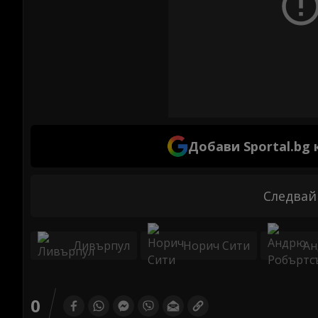
Добави Sportal.bg
Следвай
Ливърпул
Норич Сити
Ан
0