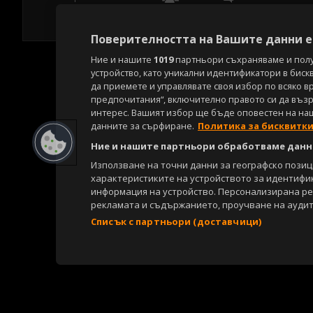
Поверителността на Вашите данни е 
Ние и нашите
1019
партньори съхраняваме и пол
устройство, като уникални идентификатори в биск
да приемете и управлявате своя избор по всяко в
предпочитания“, включително правото си да възра
интерес. Вашият избор ще бъде оповестен на на
данните за сърфиране.
Политика за бисквитк
Ние и нашите партньори обработваме данни
Използване на точни данни за географско пози
характеристиките на устройството за идентифи
информация на устройство. Персонализирана р
рекламата и съдържанието, проучване на аудит
Списък с партньори (доставчици)