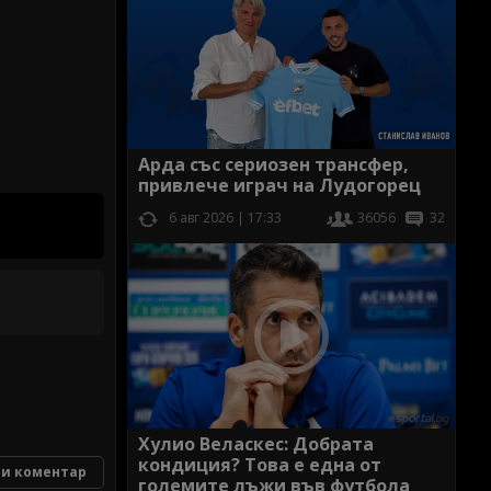
Арда със сериозен трансфер,
привлече играч на Лудогорец
6 авг 2026 | 17:33
36056
32
Хулио Веласкес: Добрата
кондиция? Това е една от
и коментар
големите лъжи във футбола