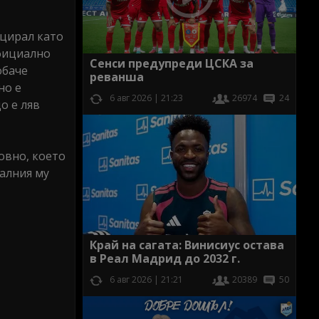
ицирал като
официално
Сенси предупреди ЦСКА за
обаче
реванша
но е
6 авг 2026 | 21:23
26974
24
о е ляв
овно, което
уалния му
Край на сагата: Винисиус остава
в Реал Мадрид до 2032 г.
6 авг 2026 | 21:21
20389
50