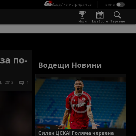
Вход / Регистрирай се
Игри
LiveScore
Търсене
за по-
Водещи Новини
2813
1
Силен ЦСКА! Голяма червена