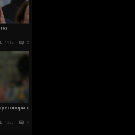
 на
1118
0
реговори с
1333
0