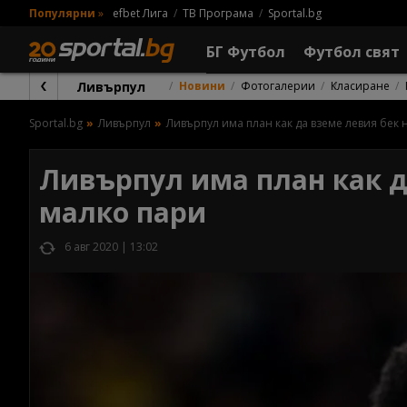
Популярни
»
efbet Лига
ТВ Програма
Sportal.bg
БГ Футбол
Футбол свят
Ливърпул
Новини
Фотогалерии
Класиране
Sportal.bg
Ливърпул
Ливърпул има план как да вземе левия бек 
Ливърпул има план как да
малко пари
6 авг 2020 | 13:02