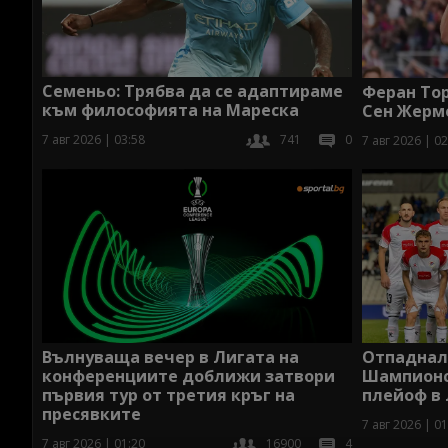
Семеньо: Трябва да се адаптираме
Феран Тор
към философията на Мареска
Сен Жерм
7 авг 2026 | 03:58
741
0
7 авг 2026 | 02
Вълнуваща вечер в Лигата на
Отпаднал 
конференциите доближи затвори
Шампионс
първия тур от третия кръг на
плейоф в
пресявките
7 авг 2026 | 01
7 авг 2026 | 01:20
16900
4