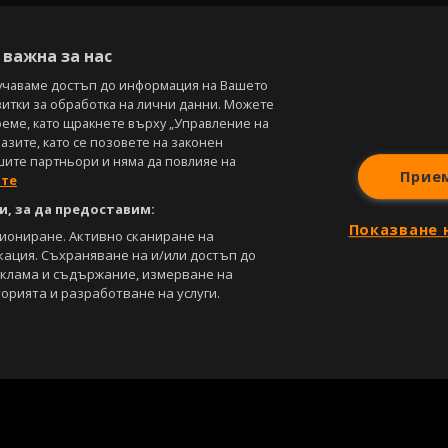
В
важна за нас
учаваме достъп до информация на Вашето
витки за обработка на лични данни. Можете
реме, като щракнете върху „Управление на
зите, като се позовете на законен
шите партньори и няма да повлияе на
Прие
ите
, за да предоставим:
Показване 
циониране. Активно сканиране на
кация. Съхраняване на и/или достъп до
еклама и съдържание, измерване на
орията и разработване на услуги.