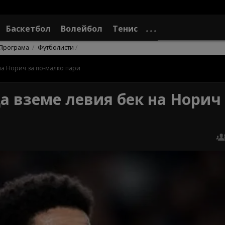
Баскетбол
Волейбол
Тенис
Програма
Футболисти
на Норич за по-малко пари
 вземе левия бек на Норич 