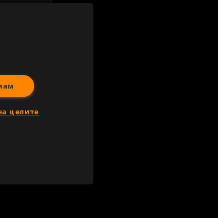
иж всички
мам
на целите