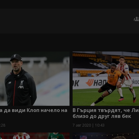
а да види Клоп начело на
В Гърция твърдят, че Л
близо до друг ляв бек
:28
7 авг 2020 | 10:43