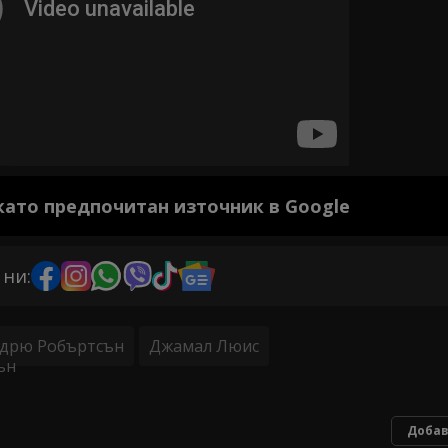
 като предпочитан източник в Google
 ни:
дрю Робъртсън
Джамал Люис
Добав