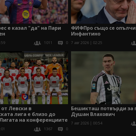
ес е казал "да" на Пари
ФИФПро също се опълчи
ен
Инфантино
:59
1011
0
7 авг 2026 | 02:25
от Левски в
Бешикташ потвърди за п
ката лига е близо до
Душан Влахович
 Лигата на конференциите
7 авг 2026 | 00:54
:01
1367
0