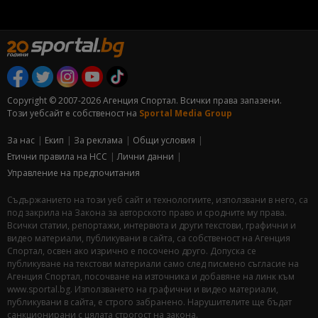
Copyright © 2007-2026 Агенция Спортал. Всички права запазени.
Този уебсайт е собственост на
Sportal Media Group
За нас
Екип
За рекламa
Общи условия
Етични правила на НСС
Лични данни
Управление на предпочитания
Съдържанието на този уеб сайт и технологиите, използвани в него, са
под закрила на Закона за авторското право и сродните му права.
Всички статии, репортажи, интервюта и други текстови, графични и
видео материали, публикувани в сайта, са собственост на Агенция
Спортал, освен ако изрично е посочено друго. Допуска се
публикуване на текстови материали само след писмено съгласие на
Агенция Спортал, посочване на източника и добавяне на линк към
www.sportal.bg. Използването на графични и видео материали,
публикувани в сайта, е строго забранено. Нарушителите ще бъдат
санкционирани с цялата строгост на закона.