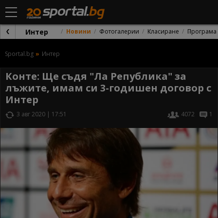
Интер
Новини
Фотогалерии
Класиране
Програма
Sportal.bg
Интер
Конте: Ще съдя "Ла Република" за
лъжите, имам си 3-годишен договор с
Интер
3 авг 2020 | 17:51
4072
1