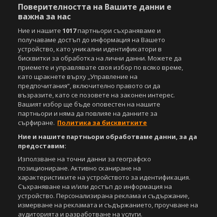
Поверителността на Вашите данни е
важна за нас
Ние и нашите
1017
партньори съхраняваме и
получаваме достъп до информация на Вашето
устройство, като уникални идентификатори в
бисквитки за обработка на лични данни. Можете да
приемете и управлявате своя избор по всяко време,
като щракнете върху „Управление на
предпочитания“, включително правото си да
възразите, като се позовете на законен интерес.
Вашият избор ще бъде оповестен на нашите
партньори и няма да повлияе на данните за
сърфиране.
Политика за бисквитките
Ние и нашите партньори обработваме данни, за да
предоставим:
Използване на точни данни за географско
позициониране. Активно сканиране на
характеристиките на устройството за идентификация.
Съхраняване на и/или достъп до информация на
устройство. Персонализирана реклама и съдържание,
измерване на рекламата и съдържанието, проучване на
аудиторията и разработване на услуги.