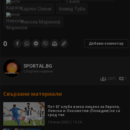
Карлос Охене
Ахмед Туба
Никола Маринов
0
Добави коментар
SPORTAL.BG
Спортни новини
2071
1
Свързани материали
Пет БГ клуба взеха лиценз за Европа,
Левски и Локомотив (Пловдив) не са
сред тях
19 юни 2020 | 13:24