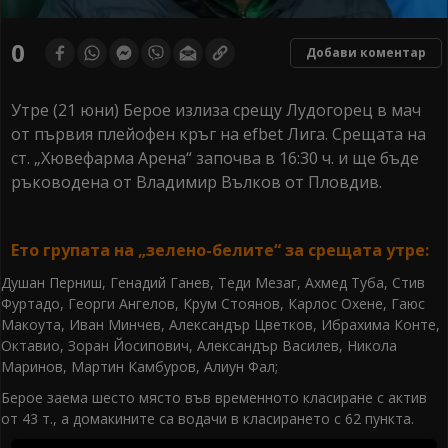
0
Добави коментар
Утре (21 юни) Берое излиза срещу Лудогорец в мач
от първия плейофен кръг на efbet Лига. Срещата на
ст. „Хювефарма Арена“ започва в 16:30 ч. и ще бъде
ръководена от Владимир Вълков от Пловдив.
Ето групата на „зелено-белите“ за срещата утре:
Душан Перниш, Генадий Ганев, Теди Мезаг, Ахмед Туба, Стив
Фуртадо, Георги Ангелов, Крум Стоянов, Карлос Охене, Гаюс
Макоута, Иван Минчев, Александър Цветков, Ибрахима Конте,
Октавио, Зоран Йосипович, Александър Василев, Никола
Маринов, Мартин Камбуров, Алиун Фал;
Берое заема шесто място във временното класиране с актив
от 43 т., а домакините са водачи в класирането с 62 пункта.