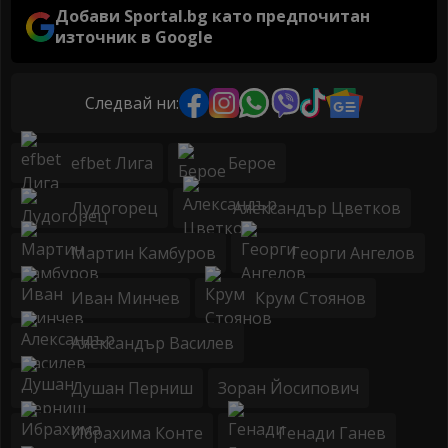
Добави Sportal.bg като предпочитан
източник в Google
Следвай ни:
efbet Лига
Берое
Лудогорец
Александър Цветков
Мартин Камбуров
Георги Ангелов
Иван Минчев
Крум Стоянов
Александър Василев
Душан Перниш
Зоран Йосипович
Ибрахима Конте
Генади Ганев