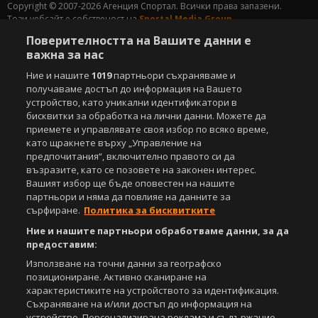
Copyright © 2007-2026 Агенция Спортал. Всички права запазени.
Този уебсайт е собственост на
Sportal Media Group
Поверителността на Вашите данни е
За нас
Екип
За рекламa
Общи условия
важна за нас
Етични правила на НСС
Лични данни
Ние и нашите
1019
партньори съхраняваме и
Управление на предпочитания
получаваме достъп до информация на Вашето
устройство, като уникални идентификатори в
Съдържанието на този уеб сайт и технологиите, използвани в него, са
бисквитки за обработка на лични данни. Можете да
под закрила на Закона за авторското право и сродните му права.
приемете и управлявате своя избор по всяко време,
Всички статии, репортажи, интервюта и други текстови, графични и
като щракнете върху „Управление на
видео материали, публикувани в сайта, са собственост на Агенция
предпочитания“, включително правото си да
Спортал, освен ако изрично е посочено друго. Допуска се
публикуване на текстови материали само след писмено съгласие на
възразите, като се позовете на законен интерес.
Агенция Спортал, посочване на източника и добавяне на линк към
Вашият избор ще бъде оповестен на нашите
www.sportal.bg. Използването на графични и видео материали,
партньори и няма да повлияе на данните за
публикувани в сайта, е строго забранено. Нарушителите ще бъдат
сърфиране.
Политика за бисквитките
санкционирани с цялата строгост на закона.
Ние и нашите партньори обработваме данни, за да
предоставим:
Свали
БЕЗПЛАТНОТО
приложение за:
Използване на точни данни за географско
iOS
Android
позициониране. Активно сканиране на
характеристиките на устройството за идентификация.
Съхраняване на и/или достъп до информация на
Powered by:
устройство. Персонализирана реклама и съдържание,