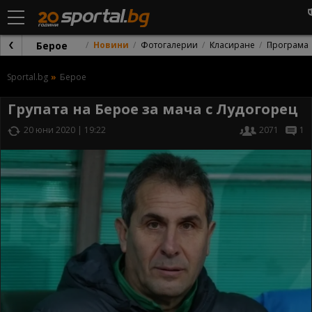
Берое
Новини
Фотогалерии
Класиране
Програма
Sportal.bg
Берое
Групата на Берое за мача с Лудогорец
20 юни 2020 | 19:22
2071
1