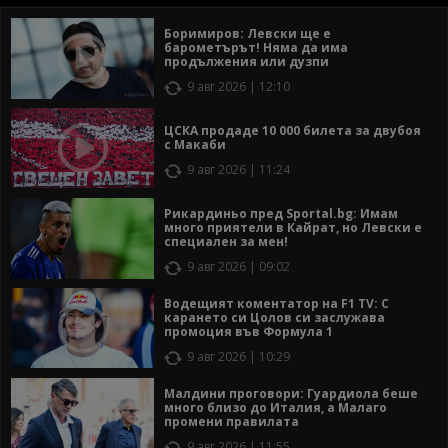
Боримиров: Левски ще е
барометърът! Няма да има
продължения или дузпи
9 авг 2026 | 12:10
ЦСКА продаде 10 000 билета за двубоя
с Макаби
9 авг 2026 | 11:24
Рикардиньо пред Sportal.bg: Имам
много приятели в Кайрат, но Левски е
специален за мен!
9 авг 2026 | 09:02
Водещият коментатор на F1 TV: С
карането си Цолов си заслужава
промоция във Формула 1
9 авг 2026 | 10:29
Малдини проговори: Гуардиола беше
много близо до Италия, а Малаго
промени правилата
9 авг 2026 | 11:55