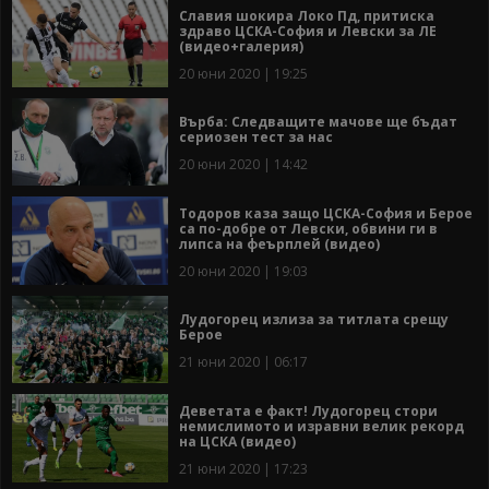
Славия шокира Локо Пд, притиска
здраво ЦСКА-София и Левски за ЛЕ
(видео+галерия)
20 юни 2020 | 19:25
Върба: Следващите мачове ще бъдат
сериозен тест за нас
20 юни 2020 | 14:42
Тодоров каза защо ЦСКА-София и Берое
са по-добре от Левски, обвини ги в
липса на феърплей (видео)
20 юни 2020 | 19:03
Лудогорец излиза за титлата срещу
Берое
21 юни 2020 | 06:17
Деветата е факт! Лудогорец стори
немислимото и изравни велик рекорд
на ЦСКА (видео)
21 юни 2020 | 17:23