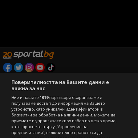
Copyright © 2007-2026 Агенция Спортал. Всички права запазени.
Поверителността на Вашите данни е
Този уебсайт е собственост на
Sportal Media Group
важна за нас
За нас
Екип
За рекламa
Общи условия
Ние и нашите
1019
партньори съхраняваме и
Етични правила на НСС
Лични данни
получаваме достъп до информация на Вашето
устройство, като уникални идентификатори в
Управление на предпочитания
бисквитки за обработка на лични данни. Можете да
приемете и управлявате своя избор по всяко време,
Съдържанието на този уеб сайт и технологиите, използвани в него, са
под закрила на Закона за авторското право и сродните му права.
като щракнете върху „Управление на
Всички статии, репортажи, интервюта и други текстови, графични и
предпочитания“, включително правото си да
видео материали, публикувани в сайта, са собственост на Агенция