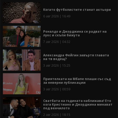
Когато футболистите станат актьори
6 авг 2026 | 16:49
Роналдо и Джорджина се радват на
лукс и скъпи бижута
7 авг 2026 | 04:32
Александра Фейгин завъртя главата
на тв водещ?
3 авг 2026 | 15:25
Приятелката на Мбапе плаши със съд
за неверни публикации
3 авг 2026 | 00:59
Сватбата на годината наближава! Ето
кога Кристиано и Джорджина минават
под венчилото
2 авг 2026 | 18:15