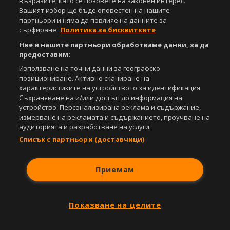
възразите, като се позовете на законен интерес.
Спортал, освен ако изрично е посочено друго. Допуска се
Вашият избор ще бъде оповестен на нашите
публикуване на текстови материали само след писмено съгласие на
партньори и няма да повлияе на данните за
Агенция Спортал, посочване на източника и добавяне на линк към
сърфиране.
Политика за бисквитките
www.sportal.bg. Използването на графични и видео материали,
Ние и нашите партньори обработваме данни, за да
публикувани в сайта, е строго забранено. Нарушителите ще бъдат
предоставим:
санкционирани с цялата строгост на закона.
Използване на точни данни за географско
Свали
БЕЗПЛАТНОТО
приложение за:
позициониране. Активно сканиране на
характеристиките на устройството за идентификация.
iOS
Android
Съхраняване на и/или достъп до информация на
устройство. Персонализирана реклама и съдържание,
измерване на рекламата и съдържанието, проучване на
Powered by:
аудиторията и разработване на услуги.
Списък с партньори (доставчици)
Приемам
Показване на целите