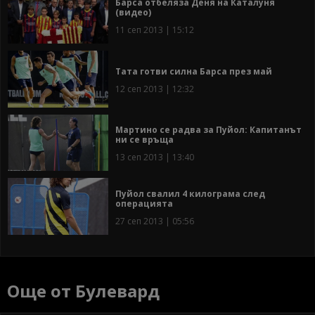
Барса отбеляза Деня на Каталуня
(видео)
11 сеп 2013 | 15:12
Тата готви силна Барса през май
12 сеп 2013 | 12:32
Мартино се радва за Пуйол: Капитанът
ни се връща
13 сеп 2013 | 13:40
Пуйол свалил 4 килограма след
операцията
27 сеп 2013 | 05:56
Още от Булевард