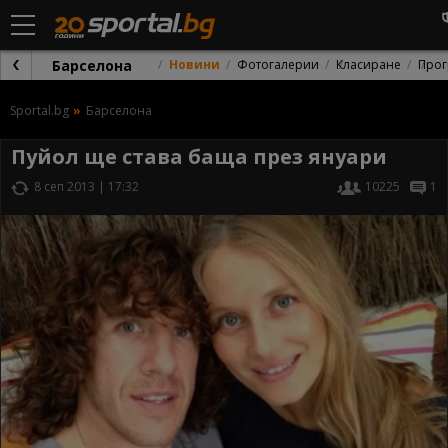
Барселона
Новини
Фотогалерии
Класиране
Прог
Sportal.bg
Барселона
Пуйол ще става баща през януари
8 сеп 2013 | 17:32
10225
1