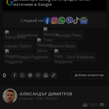
източник в Google
Следвай ни:
Барселона
Жерард Пике
Карлес Пуйол
Лионел Меси
Педро Родригес
Сеск Фабрегас
0
Добави коментар
АЛЕКСАНДЪР ДИМИТРОВ
редактор - отдел "Футбол"
10225
1