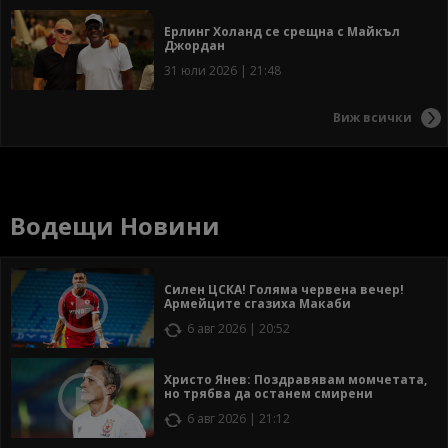
Ерлинг Холанд се срещна с Майкъл
Джордан
31 юли 2026 | 21:48
Виж всички
Водещи Новини
Силен ЦСКА! Голяма червена вечер!
Армейците сгазиха Макаби
6 авг 2026 | 20:52
Христо Янев: Поздравявам момчетата,
но трябва да останем смирени
6 авг 2026 | 21:12