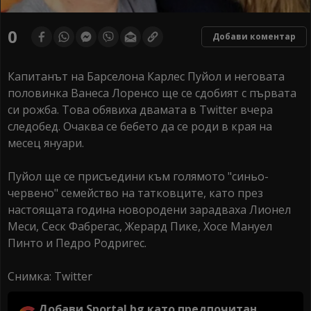
0
Добави коментар
Капитанът на Барселона Карлес Пуйол и неговата
половинка Ванеса Лоренсо ще се сдобият с първата
си рожба. Това обявиха двамата в Twitter вчера
следобед. Очаква се бебето да се роди в края на
месец януари.
Пуйол ще се присъедини към голямото "синьо-
червено" семейство на татковците, като през
настоящата година новородени зарадваха Лионел
Меси, Сеск Фабрегас, Жерард Пике, Хосе Мануел
Пинто и Педро Родригес.
Снимка: Twitter
Добави Sportal.bg като предпочитан