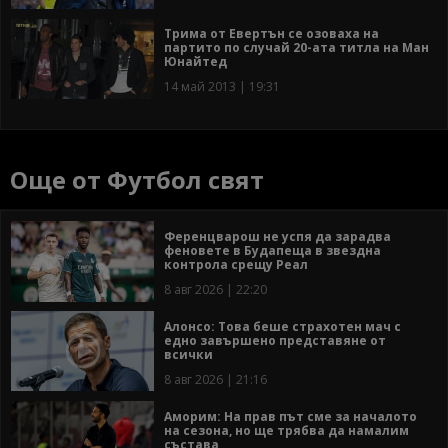
Трима от Евертън се озоваха на
партито по случай 20-ата титла на Ман
Юнайтед
14 май 2013 | 19:31
Още от Футбол свят
Ференцварош не успя да зарадва
феновете в Будапеща в звездна
контрола срещу Реал
8 авг 2026 | 22:20
Алонсо: Това беше страхотен мач с
едно завършено представяне от
всички
8 авг 2026 | 21:16
Аморим: На прав път сме за началото
на сезона, но ще трябва да намалим
състава