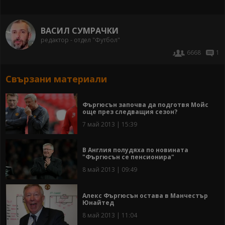
ВАСИЛ СУМРАЧКИ
редактор - отдел "Футбол"
6668
1
Свързани материали
Фъргюсън започва да подготвя Мойс
още през следващия сезон?
7 май 2013 | 15:39
В Англия полудяха по новината
"Фъргюсън се пенсионира"
8 май 2013 | 09:49
Алекс Фъргюсън остава в Манчестър
Юнайтед
8 май 2013 | 11:04