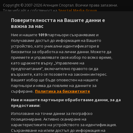
Copyright © 2007-2026 Агенция Спортал. Всички права запазени.
Този уебсайт е собственост на
Sportal Media Group
Поверителността на Вашите данни е
За нас
Екип
За рекламa
Общи условия
важна за нас
Етични правила на НСС
Лични данни
Ние и нашите
1019
партньори съхраняваме и
Управление на предпочитания
получаваме достъп до информация на Вашето
устройство, като уникални идентификатори в
Съдържанието на този уеб сайт и технологиите, използвани в него, са
бисквитки за обработка на лични данни. Можете да
под закрила на Закона за авторското право и сродните му права.
приемете и управлявате своя избор по всяко време,
Всички статии, репортажи, интервюта и други текстови, графични и
видео материали, публикувани в сайта, са собственост на Агенция
като щракнете върху „Управление на
Спортал, освен ако изрично е посочено друго. Допуска се
предпочитания“, включително правото си да
публикуване на текстови материали само след писмено съгласие на
възразите, като се позовете на законен интерес.
Агенция Спортал, посочване на източника и добавяне на линк към
Вашият избор ще бъде оповестен на нашите
www.sportal.bg. Използването на графични и видео материали,
партньори и няма да повлияе на данните за
публикувани в сайта, е строго забранено. Нарушителите ще бъдат
сърфиране.
Политика за бисквитките
санкционирани с цялата строгост на закона.
Ние и нашите партньори обработваме данни, за да
предоставим:
Свали
БЕЗПЛАТНОТО
приложение за:
Използване на точни данни за географско
iOS
Android
позициониране. Активно сканиране на
характеристиките на устройството за идентификация.
Съхраняване на и/или достъп до информация на
Powered by: