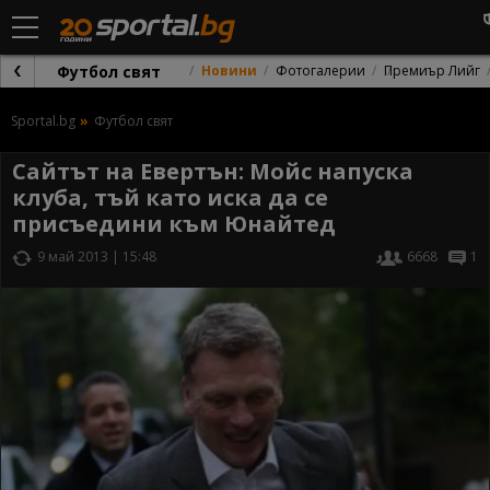
Футбол свят
Новини
Фотогалерии
Премиър Лийг
Sportal.bg
Футбол свят
Сайтът на Евертън: Мойс напуска
клуба, тъй като иска да се
присъедини към Юнайтед
9 май 2013 | 15:48
6668
1