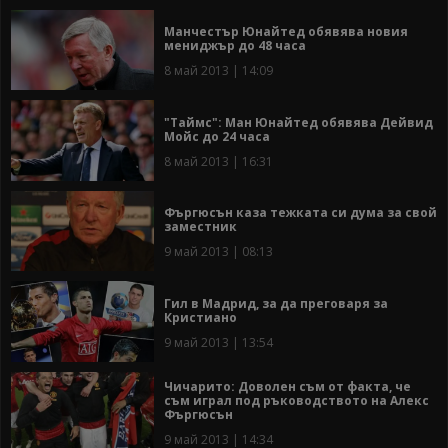
Манчестър Юнайтед обявява новия
мениджър до 48 часа
8 май 2013 | 14:09
"Таймс": Ман Юнайтед обявява Дейвид
Мойс до 24 часа
8 май 2013 | 16:31
Фъргюсън каза тежката си дума за свой
заместник
9 май 2013 | 08:13
Гил в Мадрид, за да преговаря за
Кристиано
9 май 2013 | 13:54
Чичарито: Доволен съм от факта, че
съм играл под ръководството на Алекс
Фъргюсън
9 май 2013 | 14:34