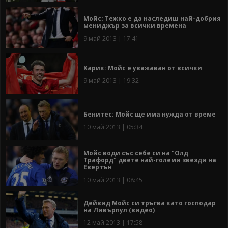
Мойс: Тежко е да наследиш най-добрия
мениджър за всички времена
9 май 2013 | 17:41
Карик: Мойс е уважаван от всички
9 май 2013 | 19:32
Бенитес: Мойс ще има нужда от време
10 май 2013 | 05:34
Мойс води със себе си на "Олд
Трафорд" двете най-големи звезди на
Евертън
10 май 2013 | 08:45
Дейвид Мойс си тръгва като господар
на Ливърпул (видео)
12 май 2013 | 17:58