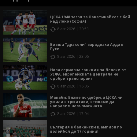
ЦСКА 1948 загря за Панатинайкос с бой
над Локо (София)
8 авг 2026 | 20:53
Бивши "дракони" зарадваха Арда в
Русе
8 авг 2026 | 23:06
Нова сериозна санкция за Левски от
УЕФА, европейската централа не
одобри транспарант
8 авг 2026 | 16:06
Макаби: Бяхме по-добри, а ЦСКА ни
ужили с три атаки, отиваме да
направим невъзможното
8 авг 2026 | 17:04
България е балкански шампион по
волейбол до 17 години!