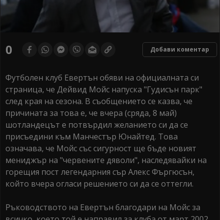
0
Добави коментар
Футболен клуб Евертън обяви на официалната си
страница, че Дейвид Мойс напуска "Гудисън парк"
след края на сезона. В съобщението се казва, че
причината за това е, че вчера (сряда, 8 май)
шотландецът е потвърдил желанието си да се
присъедини към Манчестър Юнайтед. Това
означава, че Мойс със сигурност ще бъде новият
мениджър на "червените дяволи", наследявайки на
горещия пост легендарния сър Алекс Фъргюсън,
който вчера огласи решението си да се оттегли.
Ръководството на Евертън благодари на Мойс за
всичко, което той е направил за клуба от март 2002