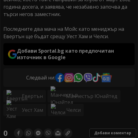
година досега, и заявява, че незабавно започва да
търси негов заместник.
Последните два мача на Мойс като мениджър на
Евертън ще бъдат срещу Уест Хам и Челси.
Добави Sportal.bg като предпочитан
източник в Google
Следвай ни:
Евертън
Манчестър Юнайтед
Уест Хам
Челси
0
Добави коментар