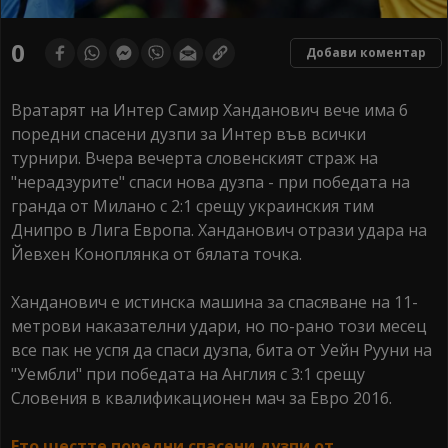
0
Добави коментар
Вратарят на Интер Самир Ханданович вече има 6
поредни спасени дузпи за Интер във всички
турнири. Вчера вечерта словенският страж на
"нерадзурите" спаси нова дузпа - при победата на
гранда от Милано с 2:1 срещу украинския тим
Днипро в Лига Европа. Ханданович отрази удара на
Йевхен Коноплянка от бялата точка.
Ханданович е истинска машина за спасяване на 11-
метрови наказателни удари, но по-рано този месец
все пак не успя да спаси дузпа, бита от Уейн Рууни на
"Уембли" при победата на Англия с 3:1 срещу
Словения в квалификационен мач за Евро 2016.
Ето шестте поредни спасени дузпи от