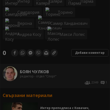
Интер
Каляри
Парма
Сампдория
Торино
Верона
Самир Ханданович
Андреа Косу
Макси Лопес
0
Добави коментар
БОЯН ЧУЛКОВ
редактор - отдел "Спорт"
2349
1
Свързани материали
Интер преподписа с Ковачич,