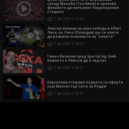
срещу Макаби (Тел Авив) и призова
феновете да напълнят Националния
стадион
7 авг 2026 | 10:15
Левски излиза за нова победа в efbet
Лига, но Локо (Пловдив) ще се опита
да развали плановете на "сините"
7 авг 2026 | 08:00
Гинко Василев пред Sportal.bg: Най-
важното е Левски да е зад нас
7 авг 2026 | 08:21
Барселона отправи първата си оферта
към Манчестър Сити за Родри
7 авг 2026 | 09:55