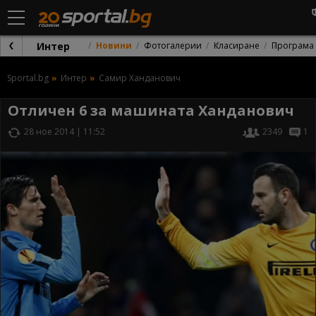
Интер
Новини
Фотогалерии
Класиране
Програма
Sportal.bg
Интер
Самир Ханданович
Отличен 6 за машината Ханданович
28 ное 2014 | 11:52
2349
1