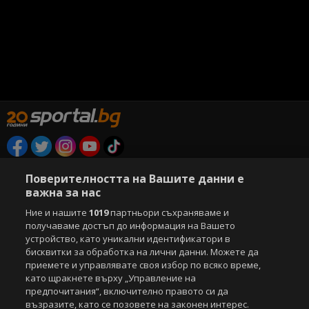
Copyright © 2007-2026 Агенция Спортал. Всички права запазени.
Поверителността на Вашите данни е
Този уебсайт е собственост на
Sportal Media Group
важна за нас
За нас
Екип
За рекламa
Общи условия
Ние и нашите
1019
партньори съхраняваме и
Етични правила на НСС
Лични данни
получаваме достъп до информация на Вашето
устройство, като уникални идентификатори в
Управление на предпочитания
бисквитки за обработка на лични данни. Можете да
приемете и управлявате своя избор по всяко време,
Съдържанието на този уеб сайт и технологиите, използвани в него, са
като щракнете върху „Управление на
под закрила на Закона за авторското право и сродните му права.
Всички статии, репортажи, интервюта и други текстови, графични и
предпочитания“, включително правото си да
видео материали, публикувани в сайта, са собственост на Агенция
възразите, като се позовете на законен интерес.