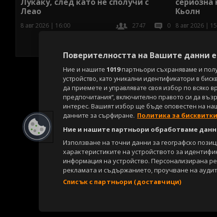
Лукаку, след като не сполучи с
сериозна 
Леао
Кьолн
8 авг 2026 | 16:00
2747
0
8 авг 2026 | 15
Поверителността на Вашите данни е 
Ние и нашите
1019
партньори съхраняваме и пол
устройство, като уникални идентификатори в биск
да приемете и управлявате своя избор по всяко в
предпочитания“, включително правото си да възра
интерес. Вашият избор ще бъде оповестен на на
данните за сърфиране.
Политика за бисквитк
Ние и нашите партньори обработваме данни
Използване на точни данни за географско пози
характеристиките на устройството за идентифи
информация на устройство. Персонализирана р
рекламата и съдържанието, проучване на аудит
Списък с партньори (доставчици)