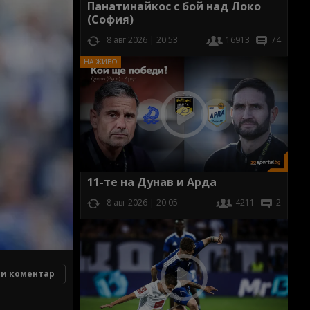
Панатинайкос с бой над Локо
(София)
8 авг 2026 | 20:53
16913
74
11-те на Дунав и Арда
8 авг 2026 | 20:05
4211
2
и коментар