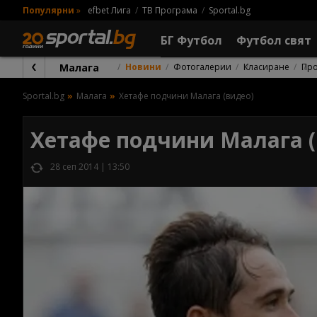
Популярни
»
efbet Лига
ТВ Програма
Sportal.bg
БГ Футбол
Футбол свят
Малага
Новини
Фотогалерии
Класиране
Пр
Sportal.bg
Малага
Хетафе подчини Малага (видео)
Хетафе подчини Малага (
28 сеп 2014 | 13:50