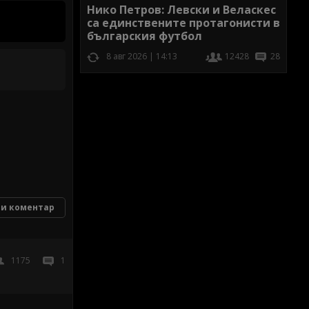
Нико Петров: Левски и Веласкес
са единствените протагонисти в
българския футбол
8 авг 2026 | 14:13
12428
28
и коментар
1175
1