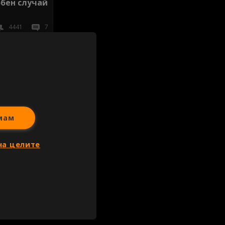
обен случай
4441
7
иж всички
мам
на целите