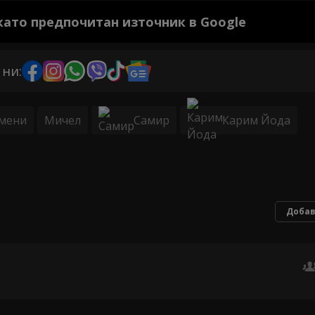
 като предпочитан източник в Google
 ни:
амени
Мичел
Самир
Карим Йода
Добав