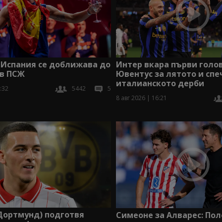
 Испания се доближава до
Интер вкара първи голов
 в ПСЖ
Ювентус за лятото и сп
италианското дерби
:32
5442
5
8 авг 2026 | 16:21
Дортмунд) подготвя
Симеоне за Алварес: По