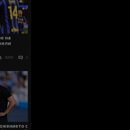
е на
ечели
8009
2
ложението с