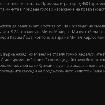
мач от шестия кръг на Примера, игран пред 4501 зрител
-ата минута и придаде голово изражение на превъзходс
спяха да реализират. Гостите от "Ла Росаледа" не съумя
ита. В 24-ата минута Мигел Мадера - Мичел отбеляза с
мери Карим Йода, който асистира на Мичел. Карлос Ка
о, върна назад, но Мичел не стреля точно. Андалуските 
. Същевременно "сините" кастилци действаха безпогре
оложение, след като Хуанми не успя да вкара с глава сл
 последните секунди на продължението Уелигтон беше и