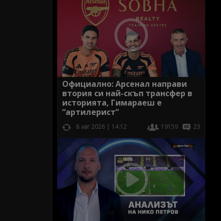
Официално: Арсенал направи
втория си най-скъп трансфер в
историята, Гимараеш е
“артилерист”
8 авг 2026 | 14:12
19159
23