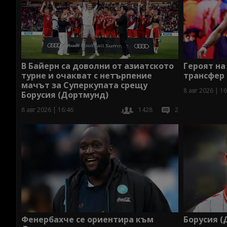
Героят на
В Байерн са доволни от азиатското
трансфер
турне и очакват с нетърпение
мачът за Суперкупата срещу
8 авг 2026 | 16
Борусия (Дортмунд)
8 авг 2026 | 16:46
1428
2
Фенербахче се ориентира към
Борусия (