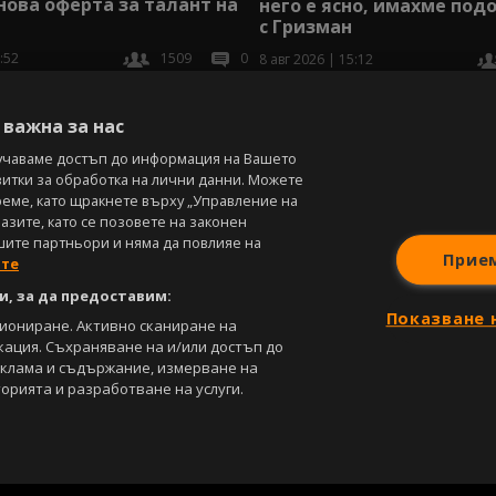
нова оферта за талант на
него е ясно, имахме под
с Гризман
:52
1509
0
8 авг 2026 | 15:12
В
важна за нас
учаваме достъп до информация на Вашето
витки за обработка на лични данни. Можете
реме, като щракнете върху „Управление на
зите, като се позовете на законен
шите партньори и няма да повлияе на
Прие
ите
, за да предоставим:
Показване 
циониране. Активно сканиране на
кация. Съхраняване на и/или достъп до
еклама и съдържание, измерване на
орията и разработване на услуги.