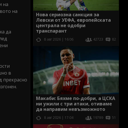
и на
твото на
Нова сериозна санкция за
Левски от УЕФА, европейската
централа не одобри
транспарант
ха да
лед
8 авг 2026 | 16:06
42723
82
мени
гости
шно в
ед прекрасно
згонен.
Макаби: Бяхме по-добри, а ЦСКА
ни ужили с три атаки, отиваме
да направим невъзможното
8 авг 2026 | 17:04
19789
51