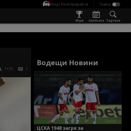
Вход / Регистрирай се
Игри
LiveScore
Търсене
Водещи Новини
1175
1
ЦСКА 1948 загря за