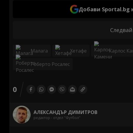
Добави Sportal.bg
Следвай
Малага
Хетафе
Карлос К
Роберто Росалес
0
АЛЕКСАНДЪР ДИМИТРОВ
редактор - отдел "Футбол"