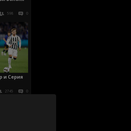
598
0
р и Серия
2745
0
иж всички