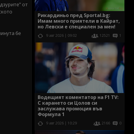
адзурите" от
ското
Рикардиньо пред Sportal.bg:
Имам много приятели в Кайрат,
но Левски е специален за мен!
минута бе
9 авг 2026 | 09:02
12521
1
Водещият коментатор на F1 TV:
С карането си Цолов си
заслужава промоция във
Формула 1
9 авг 2026 | 10:29
2166
0