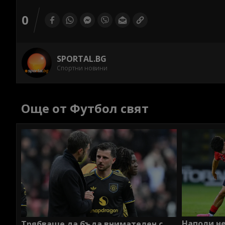
0
SPORTAL.BG
Спортни новини
Още от Футбол свят
Наполи не
Трябваше да бъда внимателен с