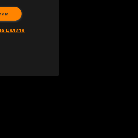
мам
на целите