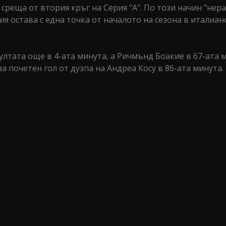
 среща от втория кръг на Серия "А". По този начин "нер
я остава с една точка от началото на сезона в италиан
ултата още в 4-ата минута, а Ричмънд Боакие в 67-ата 
за почетен гол от дузпа на Андреа Косу в 86-ата минута.