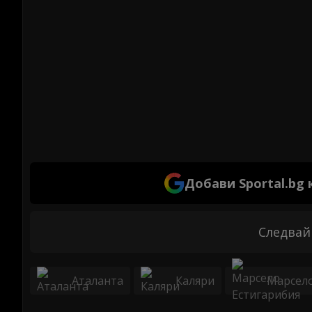
Добави Sportal.bg
Следвай
Аталанта
Каляри
Марсело