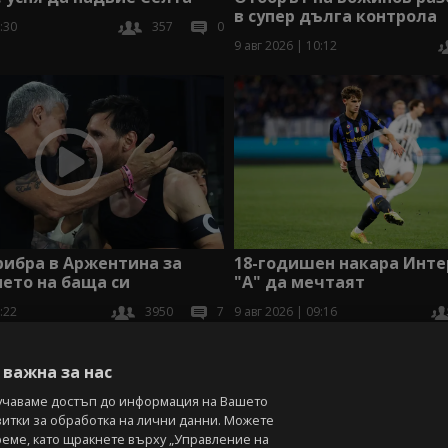
в супер дълга контрола
:30
357
0
9 авг 2026 | 10:12
рибра в Аржентина за
18-годишен накара Инте
ето на баща си
"А" да мечтаят
:22
3950
7
9 авг 2026 | 09:16
В
важна за нас
учаваме достъп до информация на Вашето
витки за обработка на лични данни. Можете
реме, като щракнете върху „Управление на