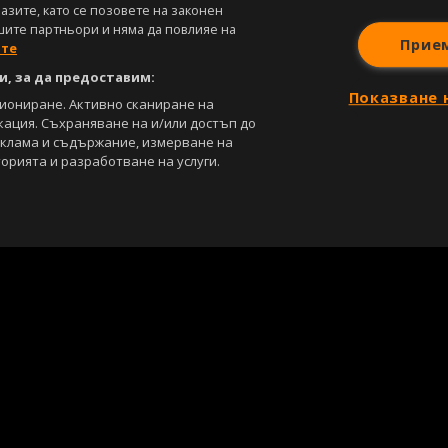
зите, като се позовете на законен
шите партньори и няма да повлияе на
Прие
ите
, за да предоставим:
Показване 
циониране. Активно сканиране на
кация. Съхраняване на и/или достъп до
еклама и съдържание, измерване на
орията и разработване на услуги.
С
Лични данни
Управление на предпочитания