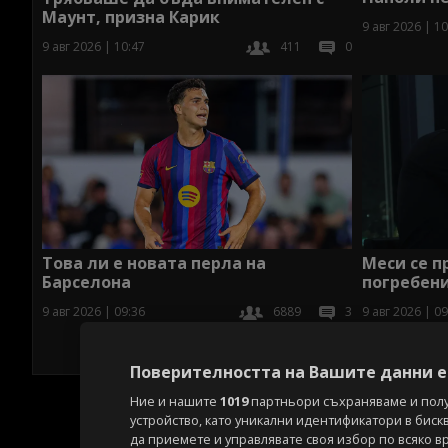
Маунт, призна Карик
9 авг 2026 | 10
9 авг 2026 | 10:47
411
0
Това ли е новата перла на
Меси се п
Барселона
погребени
9 авг 2026 | 09:36
6889
3
9 авг 2026 | 09
Поверителността на Вашите данни е 
Ние и нашите
1019
партньори съхраняваме и пол
устройство, като уникални идентификатори в биск
да приемете и управлявате своя избор по всяко в