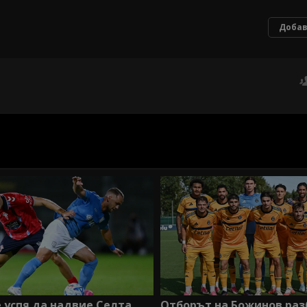
Добав
 успя да надвие Селта
Отборът на Божинов раз