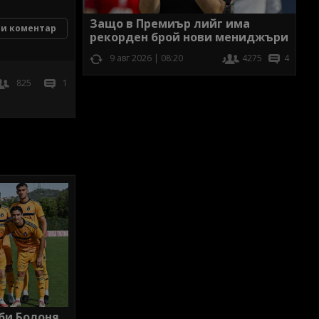
Защо в Премиър лийг има
и коментар
рекорден брой нови мениджъри
9 авг 2026 | 08:20
4275
4
825
1
би Болоня