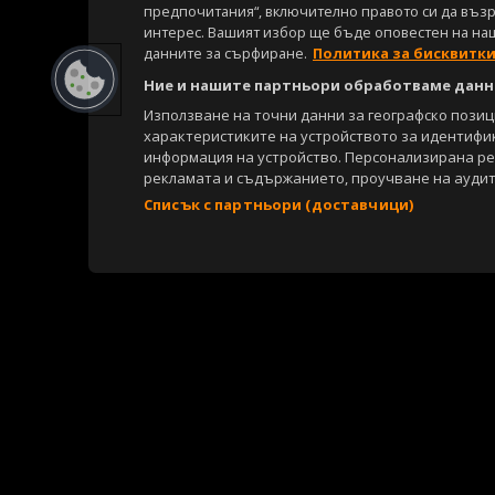
предпочитания“, включително правото си да възра
интерес. Вашият избор ще бъде оповестен на на
данните за сърфиране.
Политика за бисквитк
Ние и нашите партньори обработваме данни
Използване на точни данни за географско пози
характеристиките на устройството за идентифи
информация на устройство. Персонализирана р
рекламата и съдържанието, проучване на аудит
Списък с партньори (доставчици)
Copyright © 2007-2026 Агенция Спортал. Всички права запазени.
Този уебсайт е собственост на
Sportal Media Group
За нас
Екип
За рекламa
Общи условия
Етични правила на НС