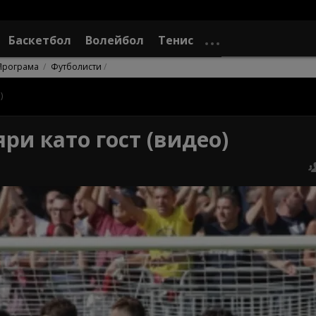
Баскетбол
Волейбол
Тенис
Програма
Футболисти
)
ри като гост (видео)