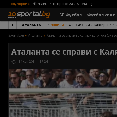
Популярни
»
efbet Лига
ТВ Програма
Sportal.bg
БГ Футбол
Футбол свят
Аталанта
Новини
Фотогалерии
Класиране
Sportal.bg
Аталанта
Аталанта се справи с Каляри като гост (видео
Аталанта се справи с Каля
14 сеп 2014 | 17:24