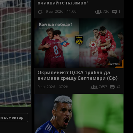
очаквайте на живо!
9 авг 2026 | 11:00
726
1
Окриленият ЦСКА трябва да
внимава срещу Септември (Сф)
9 авг 2026 | 07:28
7657
47
и коментар