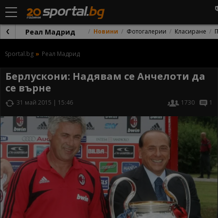
Реал Мадрид
Новини
Фотогалерии
Класиране
Sportal.bg
Реал Мадрид
Берлускони: Надявам се Анчелоти да
се върне
31 май 2015 | 15:46
1730
1