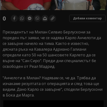
0
Добави коментар
Президентът на Милан Силвио Берлускони за
пореден път заяви, че се надява Карло Анчелоти да
се завърне начело на тима. Както е известно,
дясната ръка на Кавалера Адриано Галиани
определи като 50 на 50 шансовете Карлето да се
върне на "Сан Сиро". Преди дни специалистът бе
освободен от Реал Мадрид.
"Анчелоти в Милан? Надявам се, че да. Трябва да
изчакаме резултата от операцията и след това ще
видим. Дано Карло се завърне", сподели Берлускони
в Бока ди Марга.