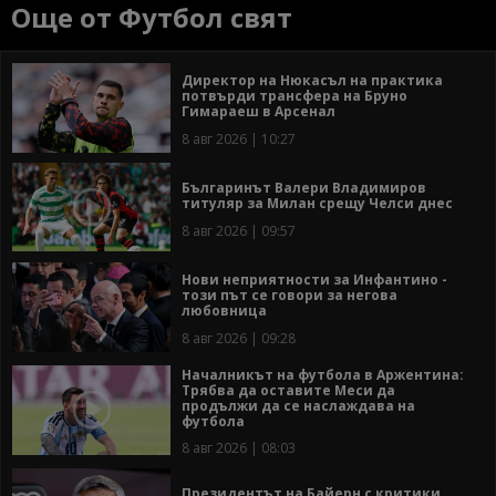
Още от Футбол свят
Директор на Нюкасъл на практика
потвърди трансфера на Бруно
Гимараеш в Арсенал
8 авг 2026 | 10:27
Българинът Валери Владимиров
титуляр за Милан срещу Челси днес
8 авг 2026 | 09:57
Нови неприятности за Инфантино -
този път се говори за негова
любовница
8 авг 2026 | 09:28
Началникът на футбола в Аржентина:
Трябва да оставите Меси да
продължи да се наслаждава на
футбола
8 авг 2026 | 08:03
Президентът на Байерн с критики