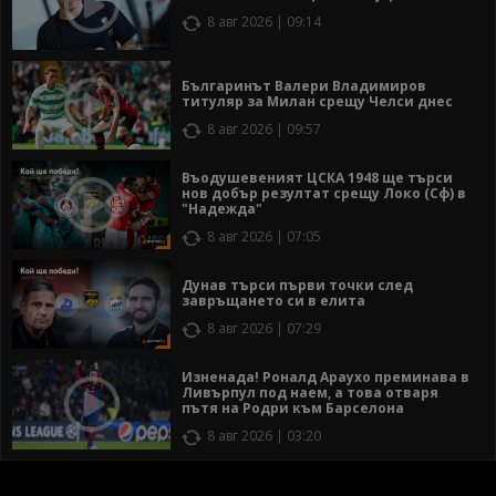
8 авг 2026 | 09:14
Българинът Валери Владимиров
титуляр за Милан срещу Челси днес
8 авг 2026 | 09:57
Въодушевеният ЦСКА 1948 ще търси
нов добър резултат срещу Локо (Сф) в
"Надежда"
8 авг 2026 | 07:05
Дунав търси първи точки след
завръщането си в елита
8 авг 2026 | 07:29
Изненада! Роналд Араухо преминава в
Ливърпул под наем, а това отваря
пътя на Родри към Барселона
8 авг 2026 | 03:20