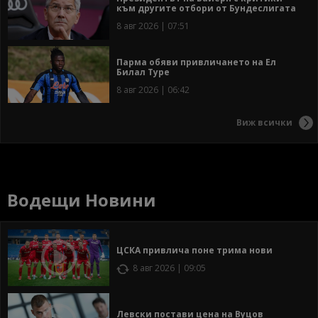
към другите отбори от Бундеслигата
8 авг 2026 | 07:51
Парма обяви привличането на Ел
Билал Туре
8 авг 2026 | 06:42
Виж всички
Водещи Новини
ЦСКА привлича поне трима нови
8 авг 2026 | 09:05
Левски постави цена на Вуцов