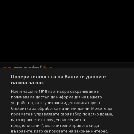
Поверителността на Вашите данни е
важна за нас
Ние и нашите
1019
партньори съхраняваме и
Copyright © 2007-2026 Агенция Спортал. Всички права запазени.
получаваме достъп до информация на Вашето
Този уебсайт е собственост на
Sportal Media Group
устройство, като уникални идентификатори в
бисквитки за обработка на лични данни. Можете да
За нас
Екип
За рекламa
Общи условия
приемете и управлявате своя избор по всяко време,
Етични правила на НСС
Лични данни
като щракнете върху „Управление на
Управление на предпочитания
предпочитания“, включително правото си да
възразите, като се позовете на законен интерес.
Съдържанието на този уеб сайт и технологиите, използвани в него, са