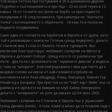
той вкара 14 гола при гостувания и 20 в домакински двубои.
Подобно е съотношението и при Ицо - 22 на свой терен и 12
навън. 16 от точните изстрели на Бербо са през първото
полувреме и 18 след почивката. При кавалера на "Златната
топка" съотношението е обратното - 18 към 16 в полза на
първите полувремена.
Само един от головете на Бербатов в Европа е от дузпа, като
той е реализиран с екипа на Тотнъм срещу Андерлехт, докато
Стоичков има 3 гола от бялата точка в турнирите. Ако
изключим Конструкторул, любимият съперник на Митко в
Европа е датският Олборг, срещу когото се разписа на три
пъти - два пъти с фланелката на "червените дяволи" и веднъж
с тази на "шпорите". Благоевградчанинът има щастието да е
вкарвал голове на някои от най-големите клубове на
континента като Реал (Мадрид), Рома, Ливърпул, Манчестър
Юнайтед и Бенфика. При престоя си на "Уайт Харт Лейн" пък се
разписа и в мрежата на бившия си клуб Байер Леверкузен,
докато с "аспирините" не успя да накаже ЦСКА през 2005.
Любимият съперник на Стоичков в Европа пък е укранският
гранд Динамо (Киев) - 4 гола. Камата може да се похвали още с
три гола срещу Барселона и Спарта (Прага), когато е играч на