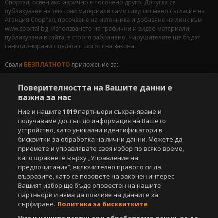
Спортал, освен ако изрично е посочено друго. Допуска се
публикуване на текстови материали само след писмено съгласие на
Агенция Спортал, посочване на източника и добавяне на линк към
www.sportal.bg. Използването на графични и видео материали,
публикувани в сайта, е строго забранено. Нарушителите ще бъдат
санкционирани с цялата строгост на закона.
Свали
БЕЗПЛАТНОТО
приложение за:
iOS
Android
Поверителността на Вашите данни е
важна за нас
Powered by:
Ние и нашите
1019
партньори съхраняваме и
получаваме достъп до информация на Вашето
устройство, като уникални идентификатори в
бисквитки за обработка на лични данни. Можете да
приемете и управлявате своя избор по всяко време,
като щракнете върху „Управление на
предпочитания“, включително правото си да
възразите, като се позовете на законен интерес.
Вашият избор ще бъде оповестен на нашите
партньори и няма да повлияе на данните за
сърфиране.
Политика за бисквитките