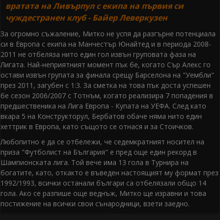
вратата на Ливърпул с екипа на първия си
чуждестранен клуб - Байер Леверкузен
За огромно съжаление, Митко не успя да разгърне потенциала
си в Европа с екипа на Манчестър Юнайтед и в периода 2008-
2011 не отбеляза нито един гол извън груповата фаза на
Лигата. Най-неприятният момент пък бе, когато Сър Алекс го
остави извън групата за финала срещу Барселона на "Уембли"
през 2011, загубен с 1:3. За сметка на това пък доста успешен
бе сезон 2006/2007 с Тотнъм, когато реализира 7 попадения в
предшественика на Лига Европа - Купата на УЕФА. След като
вкара 5 на Конструкторул, Бербатов обаче няма нито един
хеттрик в Европа, като същото се отнася и за Стоичков.
Любопитно е да се отбележи, че седемкратният носител на
приза "Футболист на България" е пред още един рекорд в
Шампионската лига. Той вече има 13 гола в Турнира на
богатите, като, откакто е въведен настоящият му формат през
1992/1993, всички останали българи са отбелязали общо 14
гола. Ако се разпише още веднъж, Митко ще изравни и това
постижение на всички свои сънародници, взети заедно.