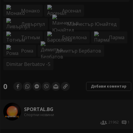
Монако
Арсенал
Ливърпул
Манчестър Юнайтед
Тотнъм
Барселона
Парма
Рома
Димитър Бербатов
Dimitar Berbatov -S
0
Добави коментар
SPORTAL.BG
Спортни новини
21962
1