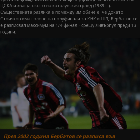
ЦСКА и хваща окото на каталунския гранд (1989 г.).
Съществената разлика е помежду им обаче е, че докато
Стоичков има голове на полуфинали за КНК и ШЛ, Бербатов се
е разписвал максимум на 1/4-финал - срещу Ливърпул преди 13
години.
През 2002 година Бербатов се разписа във