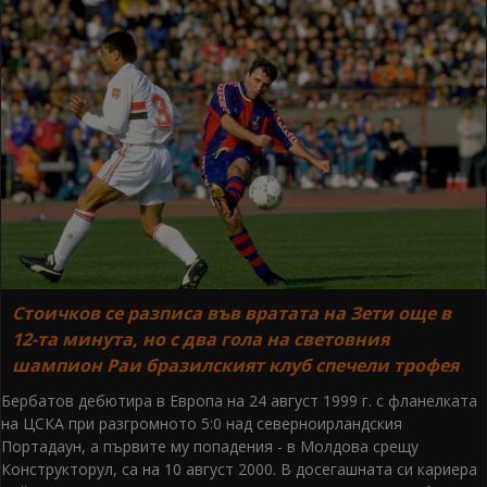
Стоичков се разписа във вратата на Зети още в
12-та минута, но с два гола на световния
шампион Раи бразилският клуб спечели трофея
Бербатов дебютира в Европа на 24 август 1999 г. с фланелката
на ЦСКА при разгромното 5:0 над северноирландския
Портадаун, а първите му попадения - в Молдова срещу
Конструкторул, са на 10 август 2000. В досегашната си кариера