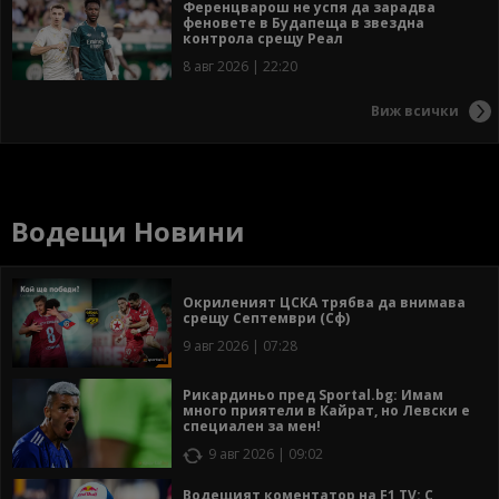
Ференцварош не успя да зарадва
феновете в Будапеща в звездна
контрола срещу Реал
8 авг 2026 | 22:20
Виж всички
Водещи Новини
Окриленият ЦСКА трябва да внимава
срещу Септември (Сф)
9 авг 2026 | 07:28
Рикардиньо пред Sportal.bg: Имам
много приятели в Кайрат, но Левски е
специален за мен!
9 авг 2026 | 09:02
Водещият коментатор на F1 TV: С