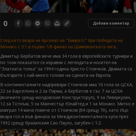
0
Добави коментар
След като вкара на Арсенал на "Емиратс" при победата на
Монако с 3:1 в първи 1/8-финал на Шампионската лига,
Димитър Бербатов вече има 34 гола в европейските турнири и
по този показател се изравни с легендата и носител на
"Златната топка" за 1994 година Христо Стоичков. Двамата са
българите с най-много голове на сцената на Европа.
В континенталните надпревари Стоичков има 10 гола за ЦСКА,
22 за Барселона и 2 за Парма, а Бербатов е със 7 за ЦСКА
(всичките срещу молдовския Конструкторул), 9 за Леверкузен,
12 за Тотнъм, 5 за Манчестър Юнайтед и 1 за Монако. Митко е
изиграл 14 мача повече от Стоичков (84 срещу 70), като Ицо
вкара гол и във финала за Междуконтиненталната купа през
1992 срещу бразилския Сао Пауло, загубен с 1:2.