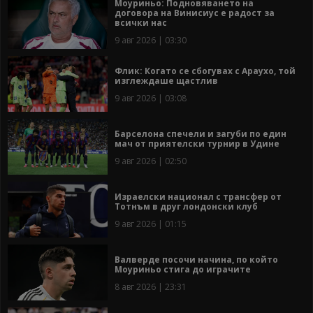
Моуриньо: Подновяването на
договора на Винисиус е радост за
всички нас
9 авг 2026 | 03:30
Флик: Когато се сбогувах с Араухо, той
изглеждаше щастлив
9 авг 2026 | 03:08
Барселона спечели и загуби по един
мач от приятелски турнир в Удине
9 авг 2026 | 02:50
Израелски национал с трансфер от
Тотнъм в друг лондонски клуб
9 авг 2026 | 01:15
Валверде посочи начина, по който
Моуриньо стига до играчите
8 авг 2026 | 23:31