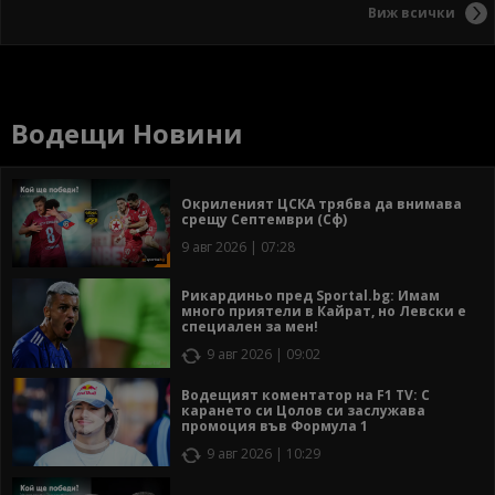
Виж всички
Водещи Новини
Окриленият ЦСКА трябва да внимава
срещу Септември (Сф)
9 авг 2026 | 07:28
Рикардиньо пред Sportal.bg: Имам
много приятели в Кайрат, но Левски е
специален за мен!
9 авг 2026 | 09:02
Водещият коментатор на F1 TV: С
карането си Цолов си заслужава
промоция във Формула 1
9 авг 2026 | 10:29