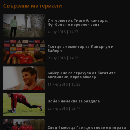
Свързани материали
Интервюто с Тиаго Алкантара:
Футболът е нереален свят
4 яну 2016 | 14:27
Гьотце с коментар за Ливърпул и
Байерн
9 яну 2016 | 14:36
Байерн не се страхува от богатите
англичани, вярва Мюлер
11 яну 2016 | 15:23
Нойер намекна за раздяла
22 яну 2016 | 03:47
След 4 месеца Гьотце отново е в играта