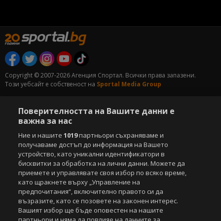
Copyright © 2007-2026 Агенция Спортал. Всички права запазени.
Този уебсайт е собственост на
Sportal Media Group
За нас
Екип
За рекламa
Общи условия
Поверителността на Вашите данни е
Етични правила на НСС
Лични данни
важна за нас
Управление на предпочитания
Ние и нашите
1019
партньори съхраняваме и
Съдържанието на този уеб сайт и технологиите, използвани в него, са
получаваме достъп до информация на Вашето
под закрила на Закона за авторското право и сродните му права.
устройство, като уникални идентификатори в
Всички статии, репортажи, интервюта и други текстови, графични и
бисквитки за обработка на лични данни. Можете да
видео материали, публикувани в сайта, са собственост на Агенция
приемете и управлявате своя избор по всяко време,
Спортал, освен ако изрично е посочено друго. Допуска се
като щракнете върху „Управление на
публикуване на текстови материали само след писмено съгласие на
предпочитания“, включително правото си да
Агенция Спортал, посочване на източника и добавяне на линк към
възразите, като се позовете на законен интерес.
www.sportal.bg. Използването на графични и видео материали,
Вашият избор ще бъде оповестен на нашите
публикувани в сайта, е строго забранено. Нарушителите ще бъдат
партньори и няма да повлияе на данните за