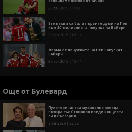
започваме всичко отначало
28 дек 2015 | 18:00
Ето какви са били първите думи на Пеп
към 30-милионната покупка на Байерн
29 дек 2015 | 06:11
Двама от ненужните на Пеп напускат
Байерн
30 дек 2015 | 15:14
Още от Булевард
Пуерториканска музикална звезда
позира със Стоичков преди концерта
си в България
8 авг 2026 | 23:58