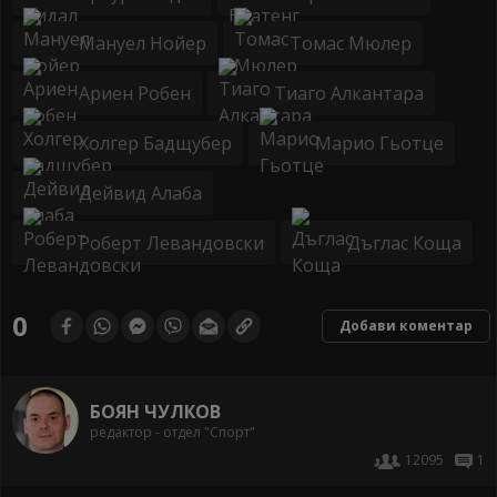
Мануел Нойер
Томас Мюлер
Ариен Робен
Тиаго Алкантара
Холгер Бадщубер
Марио Гьотце
Дейвид Алаба
Роберт Левандовски
Дъглас Коща
0
Добави коментар
БОЯН ЧУЛКОВ
редактор - отдел "Спорт"
12095
1