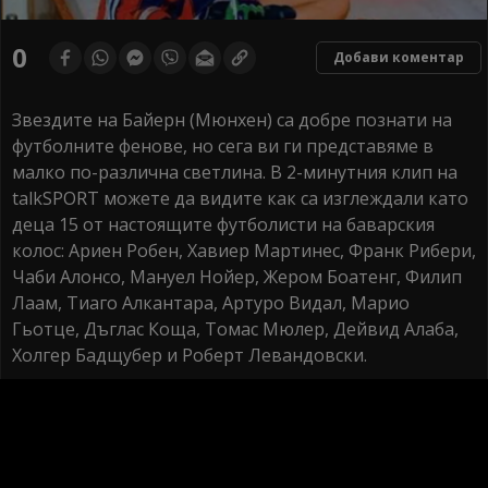
0
Добави коментар
Звездите на Байерн (Мюнхен) са добре познати на
футболните фенове, но сега ви ги представяме в
малко по-различна светлина. В 2-минутния клип на
talkSPORT можете да видите как са изглеждали като
деца 15 от настоящите футболисти на баварския
колос: Ариен Робен, Хавиер Мартинес, Франк Рибери,
Чаби Алонсо, Мануел Нойер, Жером Боатенг, Филип
Лаам, Тиаго Алкантара, Артуро Видал, Марио
Гьотце, Дъглас Коща, Томас Мюлер, Дейвид Алаба,
Холгер Бадщубер и Роберт Левандовски.