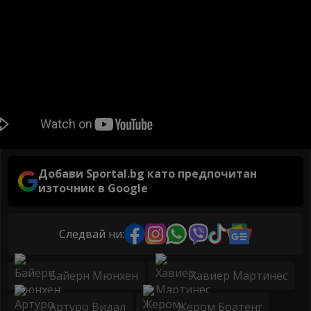
Добави Sportal.bg като предпочитан
източник в Google
Следвай ни:
Байерн Мюнхен
Хавиер Мартинес
Артуро Видал
Жером Боатенг