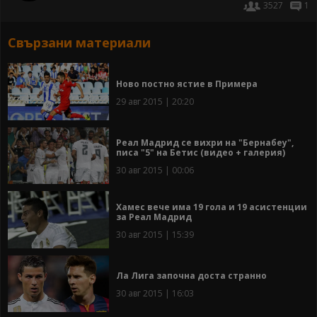
3527
1
Свързани материали
Ново постно ястие в Примера
29 авг 2015 | 20:20
Реал Мадрид се вихри на "Бернабеу",
писа "5" на Бетис (видео + галерия)
30 авг 2015 | 00:06
Хамес вече има 19 гола и 19 асистенции
за Реал Мадрид
30 авг 2015 | 15:39
Ла Лига започна доста странно
30 авг 2015 | 16:03