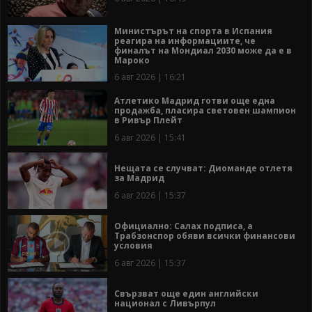
Министърът на спорта в Испания
реагира на информациите, че
финалът на Мондиал 2030 може да е в
Мароко
6 авг 2026 | 16:21
Атлетико Мадрид готви още една
продажба, пласира световен шампион
в Ривър Плейт
6 авг 2026 | 15:41
Нещата се случват: Диоманде отлетя
за Мадрид
6 авг 2026 | 15:37
Официално: Салах подписа, а
Трабзонспор обяви всички финансови
условия
6 авг 2026 | 15:37
Свързват още един английски
национал с Ливърпул