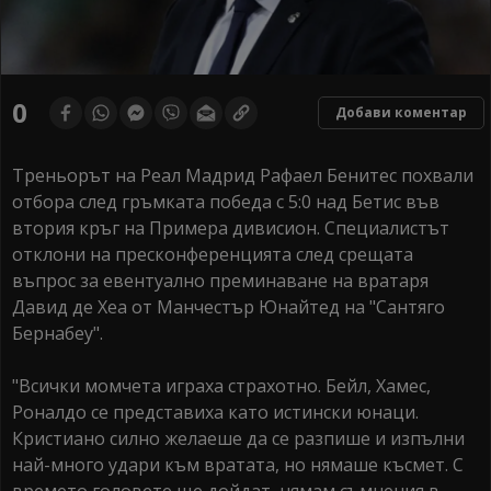
0
Добави коментар
Треньорът на Реал Мадрид Рафаел Бенитес похвали
отбора след гръмката победа с 5:0 над Бетис във
втория кръг на Примера дивисион. Специалистът
отклони на пресконференцията след срещата
въпрос за евентуално преминаване на вратаря
Давид де Хеа от Манчестър Юнайтед на "Сантяго
Бернабеу".
"Всички момчета играха страхотно. Бейл, Хамес,
Роналдо се представиха като истински юнаци.
Кристиано силно желаеше да се разпише и изпълни
най-много удари към вратата, но нямаше късмет. С