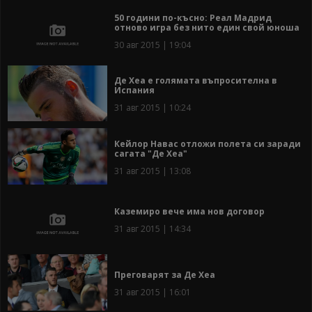
50 години по-късно: Реал Мадрид
отново игра без нито един свой юноша
30 авг 2015 | 19:04
Де Хеа е голямата въпросителна в
Испания
31 авг 2015 | 10:24
Кейлор Навас отложи полета си заради
сагата "Де Хеа"
31 авг 2015 | 13:08
Каземиро вече има нов договор
31 авг 2015 | 14:34
Преговарят за Де Хеа
31 авг 2015 | 16:01