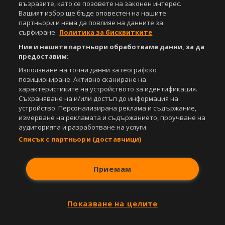
възразите, като се позовете на законен интерес.
www.sportal.bg. Използването на графични и видео материали,
Вашият избор ще бъде оповестен на нашите
публикувани в сайта, е строго забранено. Нарушителите ще бъдат
партньори и няма да повлияе на данните за
санкционирани с цялата строгост на закона.
сърфиране.
Политика за бисквитките
Свали
БЕЗПЛАТНОТО
приложение за:
Ние и нашите партньори обработваме данни, за да
предоставим:
iOS
Android
Използване на точни данни за географско
позициониране. Активно сканиране на
Powered by:
характеристиките на устройството за идентификация.
Съхраняване на и/или достъп до информация на
устройство. Персонализирана реклама и съдържание,
измерване на рекламата и съдържанието, проучване на
аудиторията и разработване на услуги.
Списък с партньори (доставчици)
Приемам
Показване на целите