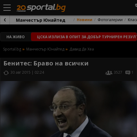
Манчестър Юнайтед
Новини
Фотогалерии
Клас
НА ЖИВО
ЦСКА ИЗЛИЗА В ОПИТ ЗА ДОБЪР ТУРНИРЕН РЕЗУЛ
Sportal.bg
Манчестър Юнайтед
Давид Де Хеа
Бенитес: Браво на всички
30 авг 2015 | 02:24
3527
1