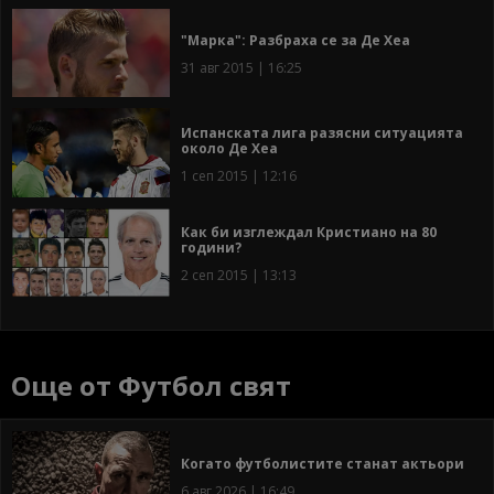
"Марка": Разбраха се за Де Хеа
31 авг 2015 | 16:25
Испанската лига разясни ситуацията
около Де Хеа
1 сеп 2015 | 12:16
Как би изглеждал Кристиано на 80
години?
2 сеп 2015 | 13:13
Още от Футбол свят
Когато футболистите станат актьори
6 авг 2026 | 16:49