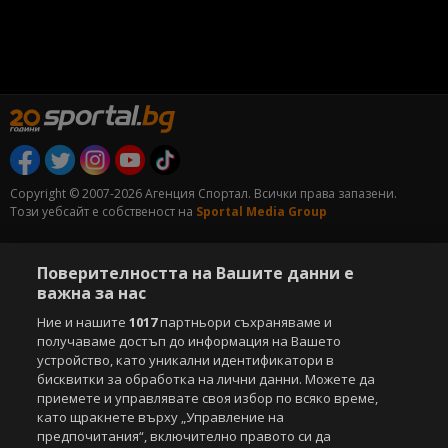
Copyright © 2007-2026 Агенция Спортал. Всички права запазени.
Този уебсайт е собственост на
Sportal Media Group
За нас
Екип
За рекламa
Общи условия
Поверителността на Вашите данни е
Етични правила на НСС
Лични данни
важна за нас
Управление на предпочитания
Ние и нашите
1017
партньори съхраняваме и
Съдържанието на този уеб сайт и технологиите, използвани в него, са
получаваме достъп до информация на Вашето
под закрила на Закона за авторското право и сродните му права.
устройство, като уникални идентификатори в
Всички статии, репортажи, интервюта и други текстови, графични и
бисквитки за обработка на лични данни. Можете да
видео материали, публикувани в сайта, са собственост на Агенция
приемете и управлявате своя избор по всяко време,
Спортал, освен ако изрично е посочено друго. Допуска се
като щракнете върху „Управление на
публикуване на текстови материали само след писмено съгласие на
предпочитания“, включително правото си да
Агенция Спортал, посочване на източника и добавяне на линк към