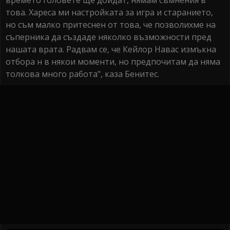
времето головете ще дойдат, нямам съмнения в
това. Хареса ми настройката за игра и старанието,
но съм малко притеснен от това, че позволихме на
съперника да създаде няколко възможности пред
нашата врата. Радвам се, че Кейлор Навас измъкна
отбора н в някои моменти, но предпочитам да няма
толкова много работа", каза Бенитес.