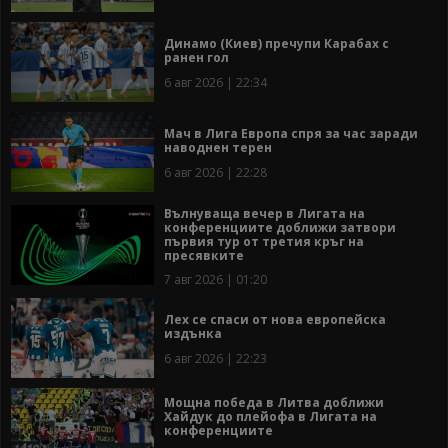
Динамо (Киев) пречупи Карабах с
ранен гол
6 авг 2026 | 22:34
Мач в Лига Европа спря за час заради
наводнен терен
6 авг 2026 | 22:28
Вълнуваща вечер в Лигата на
конференциите доближи затвори
първия тур от третия кръг на
пресявките
7 авг 2026 | 01:20
Лех се спаси от нова европейска
издънка
6 авг 2026 | 22:23
Мощна победа в Литва доближи
Хайдук до плейофа в Лигата на
конференциите