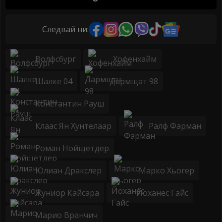
Следвай ни:
Волфсбург
Хофенхайм
Шалке 04
Дармщат 98
Константин Рауш
Клаас Ян Хунтелаар
Ралф Фарман
Роман Нойщетдер
Юлиан Дракслер
Марко Хьогер
Жуниор Кайсара
Йоханес Гайс
Марио Вранчич