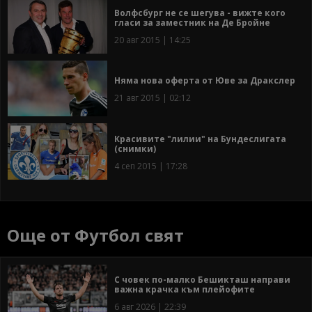
Волфсбург не се шегува - вижте кого
гласи за заместник на Де Бройне
20 авг 2015 | 14:25
Няма нова оферта от Юве за Дракслер
21 авг 2015 | 02:12
Красивите "лилии" на Бундеслигата
(снимки)
4 сеп 2015 | 17:28
Още от Футбол свят
С човек по-малко Бешикташ направи
важна крачка към плейофите
6 авг 2026 | 22:39