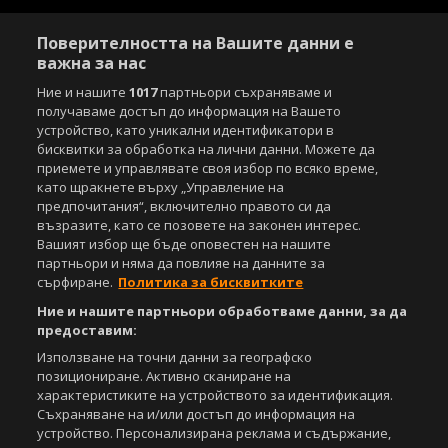
Поверителността на Вашите данни е
важна за нас
Ние и нашите
1017
партньори съхраняваме и
получаваме достъп до информация на Вашето
устройство, като уникални идентификатори в
бисквитки за обработка на лични данни. Можете да
приемете и управлявате своя избор по всяко време,
като щракнете върху „Управление на
предпочитания“, включително правото си да
възразите, като се позовете на законен интерес.
Вашият избор ще бъде оповестен на нашите
партньори и няма да повлияе на данните за
сърфиране.
Политика за бисквитките
Ние и нашите партньори обработваме данни, за да
предоставим:
Използване на точни данни за географско
позициониране. Активно сканиране на
характеристиките на устройството за идентификация.
Съхраняване на и/или достъп до информация на
устройство. Персонализирана реклама и съдържание,