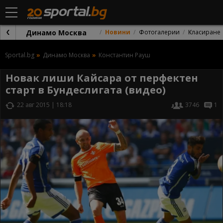
Динамо Москва
Новини
Фотогалерии
Класиране
Sportal.bg
Динамо Москва
Константин Рауш
Новак лиши Кайсара от перфектен
старт в Бундеслигата (видео)
22 авг 2015 | 18:18
3746
1