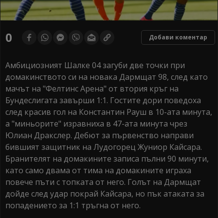
0
Добави коментар
Амбициозният Шалке 04 загуби две точки при
домакинството си на новака Дармщат 98, след като
мачът на "Фелтинс Арена" от втория кръг на
Бундеслигата завърши 1:1. Гостите дори поведоха
след красив гол на Константин Рауш в 10-ата минута,
а "миньорите" изравниха в 47-ата минута чрез
Юлиан Дракслер. Дебют за първенство направи
бившият защитник на Лудогорец Жуниор Кайсара.
Бранителят на домакините записа пълни 90 минути,
като само двама от тима на домакините играха
повече пъти с топката от него. Голът на Дармщат
дойде след удар покрай Кайсара, но пък атаката за
попадението за 1:1 тръгна от него.