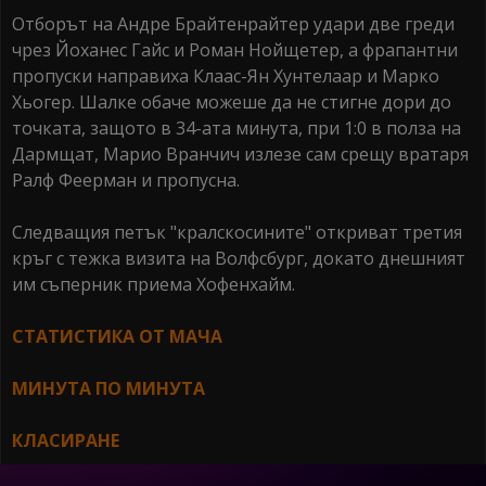
Отборът на Андре Брайтенрайтер удари две греди
чрез Йоханес Гайс и Роман Нойщетер, а фрапантни
пропуски направиха Клаас-Ян Хунтелаар и Марко
Хьогер. Шалке обаче можеше да не стигне дори до
точката, защото в 34-ата минута, при 1:0 в полза на
Дармщат, Марио Вранчич излезе сам срещу вратаря
Ралф Феерман и пропусна.
Следващия петък "кралскосините" откриват третия
кръг с тежка визита на Волфсбург, докато днешният
им съперник приема Хофенхайм.
СТАТИСТИКА ОТ МАЧА
МИНУТА ПО МИНУТА
КЛАСИРАНЕ