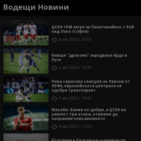
Водещи Новини
ЦСКА 1948 загря за Панатинайкос с бой
над Локо (София)
8 авг 2026 | 20:53
Бивши "дракони" зарадваха Арда в
Русе
8 авг 2026 | 23:06
Нова сериозна санкция за Левски от
УЕФА, европейската централа не
одобри транспарант
8 авг 2026 | 16:06
Макаби: Бяхме по-добри, а ЦСКА ни
ужили с три атаки, отиваме да
направим невъзможното
8 авг 2026 | 17:04
България е балкански шампион по