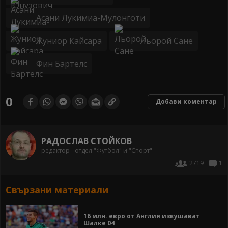
Асани Лукимиа-Мулонготи
Жуниор Кайсара
Льорой Сане
Фин Бартелс
0
Добави коментар
РАДОСЛАВ СТОЙКОВ
редактор - отдел "Футбол" и "Спорт"
2719
1
Свързани материали
16 млн. евро от Англия изкушават
Шалке 04