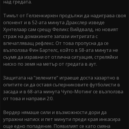
над гредата.
Тимът от Гелзенкирхен продължи да надиграва своя
опонент и в 52-ата минута Дракслер изведе
Хунтелаар сам срещу Феликс Вийдвалд, но новият
страж на домакините запази интригата с
впечатляващ рефлекс. От това пропусна да се
възползва Фин Бартелс, който в 58-ата минута не
съумя да изравни от отлична ситуация, стреляйки
ниско по земя на метър от гредата в аут.
Защитата на "зелените" играеше доста хазартно в
опитите си да оставя съперниковите футболисти в
засада и в 68-ата минута Чупо-Мотинг се възползва
от това и направи 2:0.
Вердер нямаше сили и възможности дори да
упражни натиск и пет минути преди края инкасира
още едно попадение. Появилият се като смяна