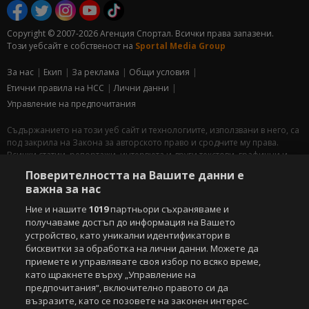
Copyright © 2007-2026 Агенция Спортал. Всички права запазени.
Този уебсайт е собственост на
Sportal Media Group
За нас
Екип
За рекламa
Общи условия
Етични правила на НСС
Лични данни
Управление на предпочитания
Съдържанието на този уеб сайт и технологиите, използвани в него, са
под закрила на Закона за авторското право и сродните му права.
Всички статии, репортажи, интервюта и други текстови, графични и
видео материали, публикувани в сайта, са собственост на Агенция
Поверителността на Вашите данни е
Спортал, освен ако изрично е посочено друго. Допуска се
важна за нас
публикуване на текстови материали само след писмено съгласие на
Агенция Спортал, посочване на източника и добавяне на линк към
Ние и нашите
1019
партньори съхраняваме и
www.sportal.bg. Използването на графични и видео материали,
получаваме достъп до информация на Вашето
публикувани в сайта, е строго забранено. Нарушителите ще бъдат
устройство, като уникални идентификатори в
санкционирани с цялата строгост на закона.
бисквитки за обработка на лични данни. Можете да
приемете и управлявате своя избор по всяко време,
Свали
БЕЗПЛАТНОТО
приложение за:
като щракнете върху „Управление на
предпочитания“, включително правото си да
iOS
Android
възразите, като се позовете на законен интерес.