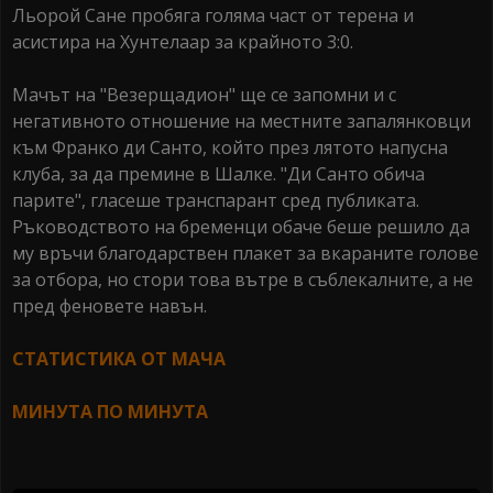
Льорой Сане пробяга голяма част от терена и
асистира на Хунтелаар за крайното 3:0.
Мачът на "Везерщадион" ще се запомни и с
негативното отношение на местните запалянковци
към Франко ди Санто, който през лятото напусна
клуба, за да премине в Шалке. "Ди Санто обича
парите", гласеше транспарант сред публиката.
Ръководството на бременци обаче беше решило да
му връчи благодарствен плакет за вкараните голове
за отбора, но стори това вътре в съблекалните, а не
пред феновете навън.
СТАТИСТИКА ОТ МАЧА
МИНУТА ПО МИНУТА