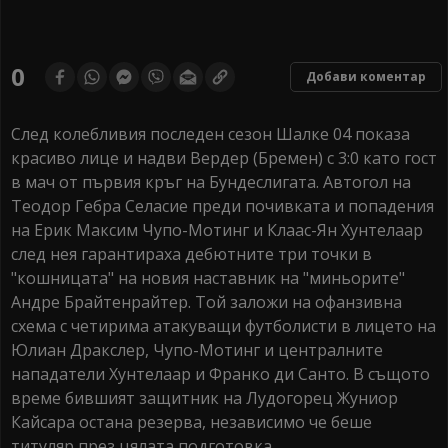
0
Добави коментар
След колебливия последен сезон Шалке 04 показа
красиво лице и надви Вердер (Бремен) с 3:0 като гост
в мач от първия кръг на Бундеслигата. Автогол на
Теодор Гебра Селасие преди почивката и попадения
на Ерик Максим Чупо-Мотинг и Клаас-Ян Хунтелаар
след нея гарантираха дебютните три точки в
"кошницата" на новия наставник на "миньорите"
Андре Брайтенрайтер. Той заложи на офанзивна
схема с четирима атакуващи футболисти в лицето на
Юлиан Дракслер, Чупо-Мотинг и централните
нападатели Хунтелаар и Франко ди Санто. В същото
време бившият защитник на Лудогорец Жуниор
Кайсара остана резерва, независимо че беше
титуляр през цялата подготовка.