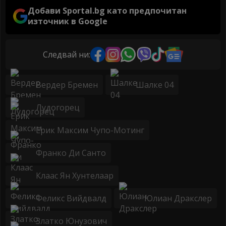
Добави Sportal.bg като предпочитан
източник в Google
Следвай ни:
Вердер Бремен
Шалке 04
Лудогорец
Ерик Максим Чупо-Мотинг
Франко Ди Санто
Клаас Ян Хунтелаар
Феликс Вийдвалд
Юлиан Дракслер
Златко Юнузович