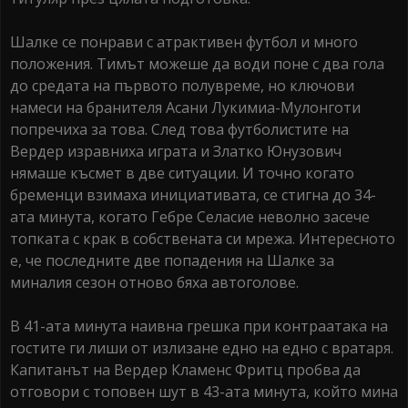
Шалке се понрави с атрактивен футбол и много
положения. Тимът можеше да води поне с два гола
до средата на първото полувреме, но ключови
намеси на бранителя Асани Лукимиа-Мулонготи
попречиха за това. След това футболистите на
Вердер изравниха играта и Златко Юнузович
нямаше късмет в две ситуации. И точно когато
бременци взимаха инициативата, се стигна до 34-
ата минута, когато Гебре Селасие неволно засече
топката с крак в собствената си мрежа. Интересното
е, че последните две попадения на Шалке за
миналия сезон отново бяха автоголове.
В 41-ата минута наивна грешка при контраатака на
гостите ги лиши от излизане едно на едно с вратаря.
Капитанът на Вердер Кламенс Фритц пробва да
отговори с топовен шут в 43-ата минута, който мина