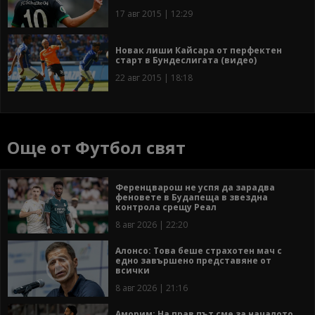
17 авг 2015 | 12:29
Новак лиши Кайсара от перфектен
старт в Бундеслигата (видео)
22 авг 2015 | 18:18
Още от Футбол свят
Ференцварош не успя да зарадва
феновете в Будапеща в звездна
контрола срещу Реал
8 авг 2026 | 22:20
Алонсо: Това беше страхотен мач с
едно завършено представяне от
всички
8 авг 2026 | 21:16
Аморим: На прав път сме за началото