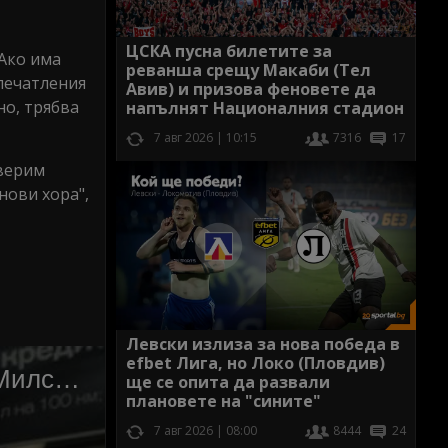
ЦСКА пусна билетите за
 Ако има
реванша срещу Макаби (Тел
впечатления
Авив) и призова феновете да
но, трябва
напълнят Националния стадион
7 авг 2026 | 10:15
7316
17
сверим
нови хора",
Левски излиза за нова победа в
efbet Лига, но Локо (Пловдив)
ще се опита да развали
плановете на "сините"
7 авг 2026 | 08:00
8444
24