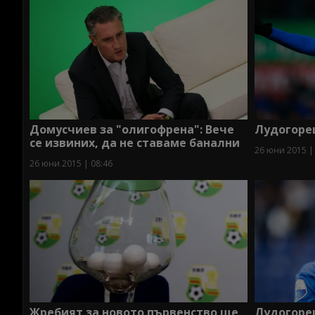
Домусчиев за "олигофрена": Вече
Лудогорец
се извиних, да не ставаме банални
26 юни 2015 |
26 юни 2015 | 08:46
Жребият за новото първенство ще
Лудогорец