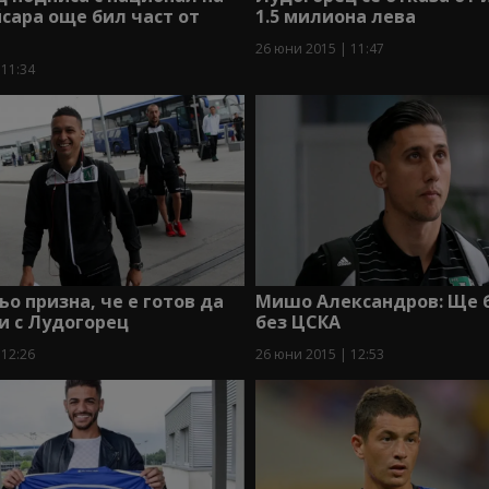
йсара още бил част от
1.5 милиона лева
26 юни 2015 | 11:47
 11:34
о призна, че е готов да
Мишо Александров: Ще 
и с Лудогорец
без ЦСКА
 12:26
26 юни 2015 | 12:53