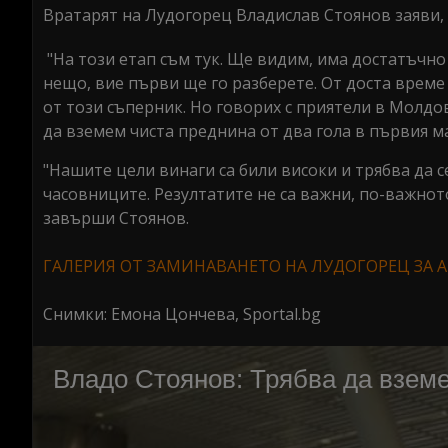
Вратарят на Лудогорец Владислав Стоянов заяви, 
"На този етап съм тук. Ще видим, има достатъчно
нещо, вие първи ще го разберете. От доста време
от този съперник. Но говорих с приятели в Молдова
да вземем чиста преднина от два гола в първия ма
"Нашите цели винаги са били високи и трябва да с
часовниците. Резултатите не са важни, по-важното
завърши Стоянов.
ГАЛЕРИЯ ОТ ЗАМИНАВАНЕТО НА ЛУДОГОРЕЦ ЗА 
Снимки: Емона Цончева, Sportal.bg