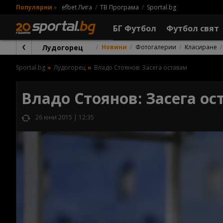
Популярни
»
efbet Лига
ТВ Програма
Sportal.bg
БГ Футбол
Футбол свят
Лудогорец
Новини
Фотогалерии
Класиране
Sportal.bg
Лудогорец
Владо Стоянов: Засега оставам
Владо Стоянов: Засега ос
26 юни 2015 | 12:35