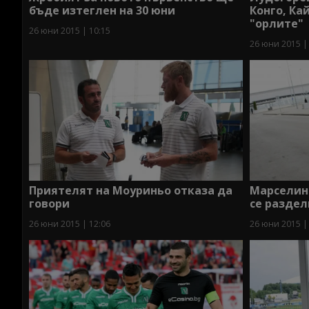
бъде изтеглен на 30 юни
Конго, Ка
"орлите"
26 юни 2015 | 10:15
26 юни 2015 |
Приятелят на Моуриньо отказа да
Марселинь
говори
се раздел
26 юни 2015 | 12:06
26 юни 2015 |