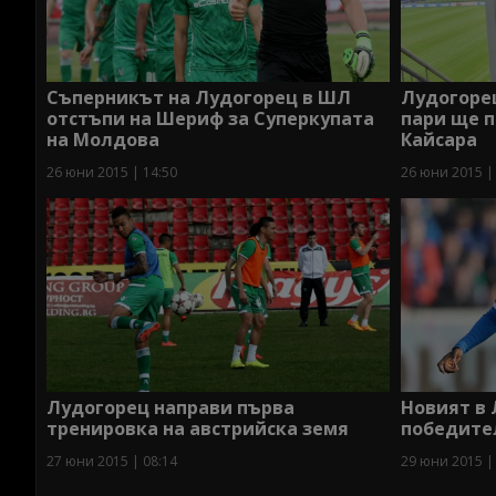
Съперникът на Лудогорец в ШЛ
Лудогоре
отстъпи на Шериф за Суперкупата
пари ще п
на Молдова
Кайсара
26 юни 2015 | 14:50
26 юни 2015 |
Лудогорец направи първа
Новият в 
тренировка на австрийска земя
победите
27 юни 2015 | 08:14
29 юни 2015 |