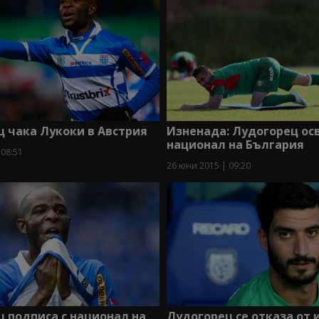
 чака Лукоки в Австрия
Изненада: Лудогорец ос
национал на България
 08:51
26 юни 2015 | 09:20
 подписа с национал на
Лудогорец се отказа от 