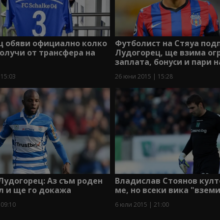
ц обяви официално колко
Футболист на Стяуа подп
олучи от трансфера на
Лудогорец, ще взима ог
заплата, бонуси и пари н
 15:03
26 юни 2015 | 15:28
Лудогорец: Аз съм роден
Владислав Стоянов култ
л и ще го докажа
ме, но всеки вика "вземи
 09:10
6 юли 2015 | 21:00