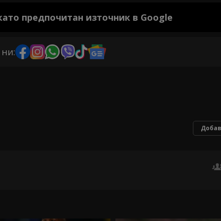
 като предпочитан източник в Google
 ни:
Добав