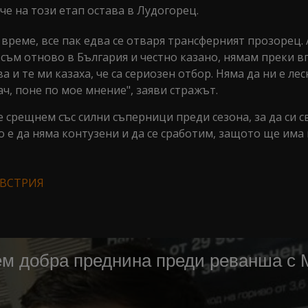
че на този етап остава в Лудогорец.
 време, все пак едва се отваря трансферният прозорец.
 съм отново в България и честно казано, нямам преки 
 и те ми казаха, че са сериозен отбор. Няма да ни е лес
ч, поне по мое мнение", заяви стражът.
е срещнем със силни съперници преди сезона, за да си 
 е да няма контузени и да се сработим, защото ще има 
АВСТРИЯ