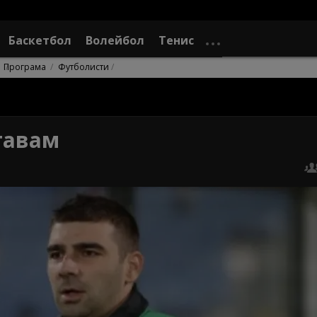
Баскетбол
Волейбол
Тенис
Програма
Футболисти
тавам