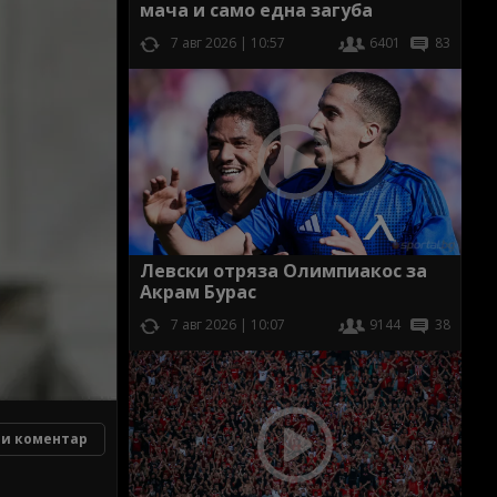
мача и само една загуба
7 авг 2026 | 10:57
6401
83
Левски отряза Олимпиакос за
Акрам Бурас
7 авг 2026 | 10:07
9144
38
и коментар