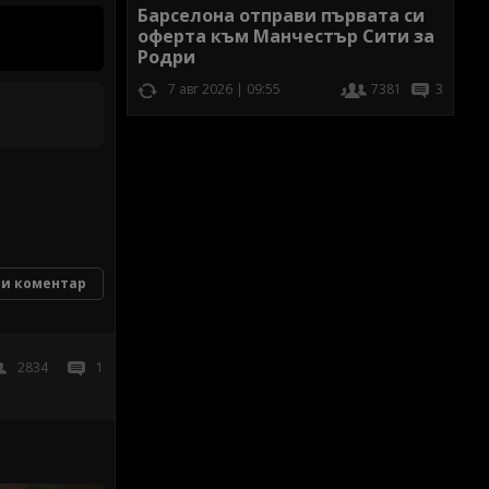
Барселона отправи първата си
оферта към Манчестър Сити за
Родри
7 авг 2026 | 09:55
7381
3
и коментар
2834
1