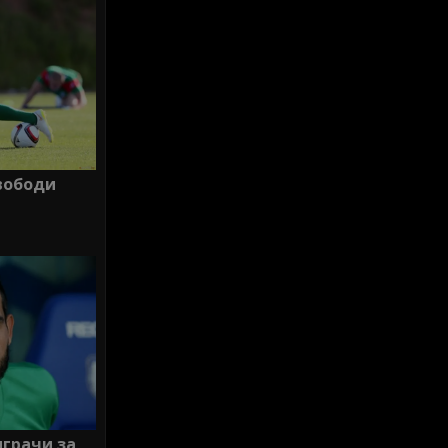
вободи
играчи за