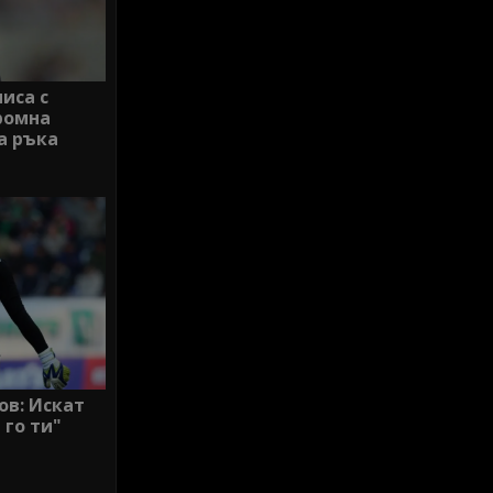
иса с
ромна
а ръка
ов: Искат
 го ти"