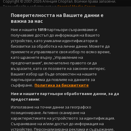
Copyright © 2007-2026 Агенция Спортал. Всички права запазени.
Този уебсайт е собственост на
Sportal Media Group
Поверителността на Вашите данни е
За нас
Екип
За рекламa
Общи условия
важна за нас
Етични правила на НСС
Лични данни
Ние и нашите
1019
партньори съхраняваме и
Управление на предпочитания
получаваме достъп до информация на Вашето
устройство, като уникални идентификатори в
Съдържанието на този уеб сайт и технологиите, използвани в него, са
бисквитки за обработка на лични данни. Можете да
под закрила на Закона за авторското право и сродните му права.
приемете и управлявате своя избор по всяко време,
Всички статии, репортажи, интервюта и други текстови, графични и
като щракнете върху „Управление на
видео материали, публикувани в сайта, са собственост на Агенция
предпочитания“, включително правото си да
Спортал, освен ако изрично е посочено друго. Допуска се
възразите, като се позовете на законен интерес.
публикуване на текстови материали само след писмено съгласие на
Агенция Спортал, посочване на източника и добавяне на линк към
Вашият избор ще бъде оповестен на нашите
www.sportal.bg. Използването на графични и видео материали,
партньори и няма да повлияе на данните за
публикувани в сайта, е строго забранено. Нарушителите ще бъдат
сърфиране.
Политика за бисквитките
санкционирани с цялата строгост на закона.
Ние и нашите партньори обработваме данни, за да
предоставим:
Свали
БЕЗПЛАТНОТО
приложение за:
Използване на точни данни за географско
iOS
Android
позициониране. Активно сканиране на
характеристиките на устройството за идентификация.
Съхраняване на и/или достъп до информация на
Powered by:
устройство. Персонализирана реклама и съдържание,