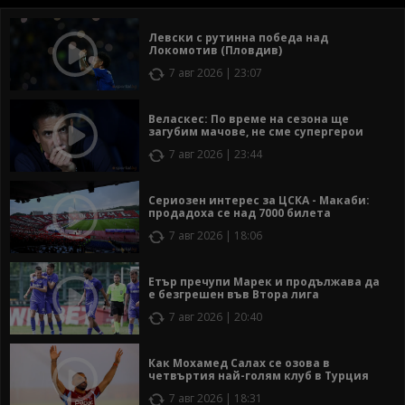
Левски с рутинна победа над
Локомотив (Пловдив)
7 авг 2026 | 23:07
Веласкес: По време на сезона ще
загубим мачове, не сме супергерои
7 авг 2026 | 23:44
Сериозен интерес за ЦСКА - Макаби:
продадоха се над 7000 билета
7 авг 2026 | 18:06
Етър пречупи Марек и продължава да
е безгрешен във Втора лига
7 авг 2026 | 20:40
Как Мохамед Салах се озова в
четвъртия най-голям клуб в Турция
7 авг 2026 | 18:31