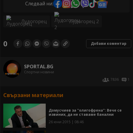
Следвай ни:
Лудогорец
Лудогорец 2
0
Добави коментар
SPORTAL.BG
Спортни новини
7836
1
Свързани материали
Домусчиев за "олигофрена": Вече се
извиних, да не ставаме банални
26 юни 2015 | 08:46