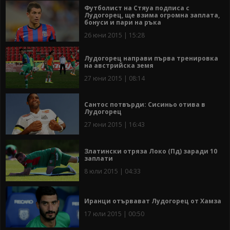
Футболист на Стяуа подписа с
Лудогорец, ще взима огромна заплата,
бонуси и пари на ръка
26 юни 2015 | 15:28
Лудогорец направи първа тренировка
на австрийска земя
27 юни 2015 | 08:14
Сантос потвърди: Сисиньо отива в
Лудогорец
27 юни 2015 | 16:43
Златински отряза Локо (Пд) заради 10
заплати
8 юли 2015 | 04:33
Иранци отървават Лудогорец от Хамза
17 юли 2015 | 00:50