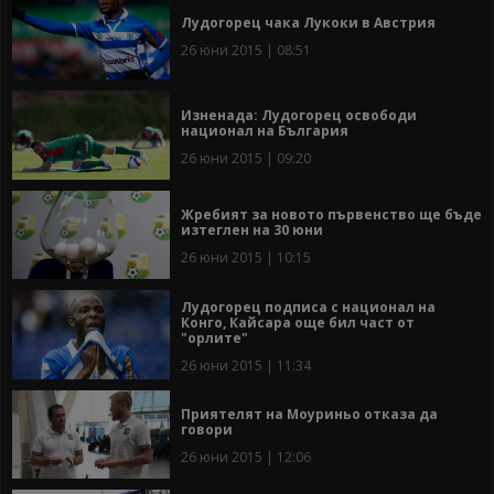
Лудогорец чака Лукоки в Австрия
26 юни 2015 | 08:51
Изненада: Лудогорец освободи
национал на България
26 юни 2015 | 09:20
Жребият за новото първенство ще бъде
изтеглен на 30 юни
26 юни 2015 | 10:15
Лудогорец подписа с национал на
Конго, Кайсара още бил част от
"орлите"
26 юни 2015 | 11:34
Приятелят на Моуриньо отказа да
говори
26 юни 2015 | 12:06