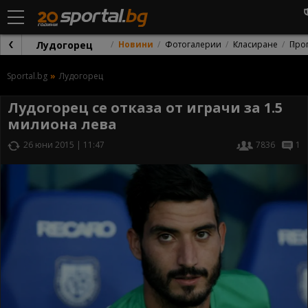
Лудогорец
Новини
Фотогалерии
Класиране
Про
Sportal.bg
Лудогорец
Лудогорец се отказа от играчи за 1.5
милиона лева
26 юни 2015 | 11:47
7836
1