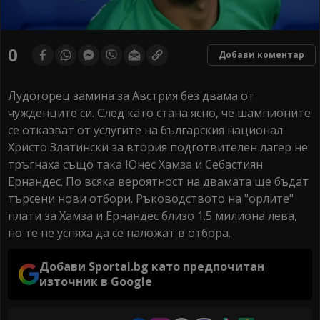
0
Добави коментар
Лудогорец замина за Австрия без двама от
чужденците си. След като стана ясно, че шампионите
се отказват от услугите на българския национал
Христо Златински за втория подготвителен лагер не
тръгнаха също така Юнес Хамза и Себастиян
Ернандес. По всяка вероятност на двамата ще бъдат
търсени нови отбори. Ръководството на "орлите"
плати за Хамза и Ернандес близо 1.5 милиона лева,
но те не успяха да се наложат в отбора.
Добави Sportal.bg като предпочитан
източник в Google