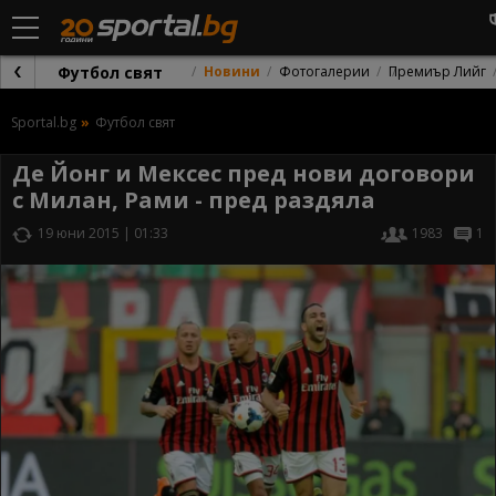
Футбол свят
Новини
Фотогалерии
Премиър Лийг
Sportal.bg
Футбол свят
Де Йонг и Мексес пред нови договори
с Милан, Рами - пред раздяла
19 юни 2015 | 01:33
1983
1