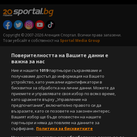
Copyright © 2007-2026 Агенция Спортал. Всички права запазени.
Този уебсайт е собственост на
Sportal Media Group
За нас
Екип
За рекламa
Общи условия
Поверителността на Вашите данни е
Етични правила на НСС
Лични данни
важна за нас
Управление на предпочитания
Ние и нашите
1019
партньори съхраняваме и
получаваме достъп до информация на Вашето
Съдържанието на този уеб сайт и технологиите, използвани в него, са
устройство, като уникални идентификатори в
под закрила на Закона за авторското право и сродните му права.
бисквитки за обработка на лични данни. Можете да
Всички статии, репортажи, интервюта и други текстови, графични и
приемете и управлявате своя избор по всяко време,
видео материали, публикувани в сайта, са собственост на Агенция
като щракнете върху „Управление на
Спортал, освен ако изрично е посочено друго. Допуска се
предпочитания“, включително правото си да
публикуване на текстови материали само след писмено съгласие на
Агенция Спортал, посочване на източника и добавяне на линк към
възразите, като се позовете на законен интерес.
www.sportal.bg. Използването на графични и видео материали,
Вашият избор ще бъде оповестен на нашите
публикувани в сайта, е строго забранено. Нарушителите ще бъдат
партньори и няма да повлияе на данните за
санкционирани с цялата строгост на закона.
сърфиране.
Политика за бисквитките