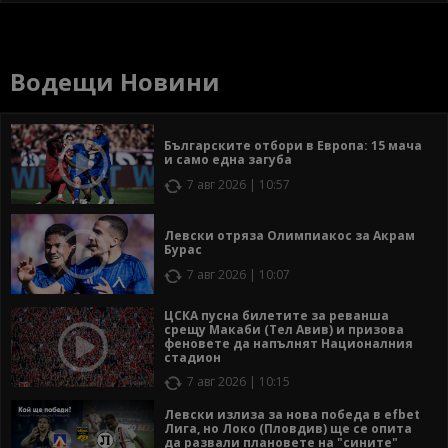
Водещи Новини
Българските отбори в Европа: 15 мача
и само една загуба
7 авг 2026 | 10:57
Левски отряза Олимпиакос за Акрам
Бурас
7 авг 2026 | 10:07
ЦСКА пусна билетите за реванша
срещу Макаби (Тел Авив) и призова
феновете да напълнят Националния
стадион
7 авг 2026 | 10:15
Левски излиза за нова победа в efbet
Лига, но Локо (Пловдив) ще се опита
да развали плановете на "сините"