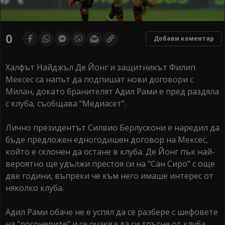
0
Добави коментар
Халфът Найджъл Де Йонг и защитникът Филип
Мексес са напът да подпишат нови договори с
Милан, докато бранителят Адил Рами е пред раздяла
с клуба, съобщава "Медиасет".
Лично президентът Силвио Берлускони е наредил да
бъде предложен едногодишен договор на Мексес,
който е склонен да остане в клуба. Де Йонг пък най-
вероятно ще удължи престоя си на "Сан Сиро" с още
две години, въпреки че към него имаше интерес от
няколко клуба.
Адил Рами обаче не е успял да се разбере с шефовете
на "росонерите" и се очаква да си тръгне от клуба.