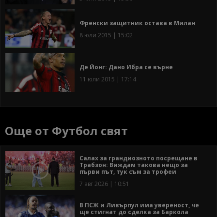
Френски защитник остава в Милан
8 юли 2015 | 15:02
Де Йонг: Дано Ибра се върне
11 юли 2015 | 17:14
Още от Футбол свят
Салах за грандиозното посрещане в
Трабзон: Виждам такова нещо за
първи път, тук съм за трофеи
7 авг 2026 | 10:51
В ПСЖ и Ливърпул има увереност, че
ще стигнат до сделка за Баркола