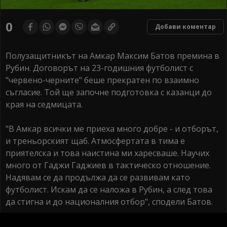
0
Добави коментар
Полузащитникът на Амкар Максим Батов премина в
Рубин. Договорът на 23-годишния футболист с
"червено-черните" беше прекратен по взаимно
съгласие. Той ще започне подготовка с казанци до
края на седмицата.
"В Амкар всички ме приеха много добре - и отборът,
и треньорският щаб. Атмосфертата в тима е
приятелска и това наистина ми харесваше. Научих
много от Гаджи Гаджиев в тактическо отношение.
Надявам се да продължа да се развивам като
футболист. Искам да се наложа в Рубин, а след това
да стигна и до националния отбор", сподели Батов.