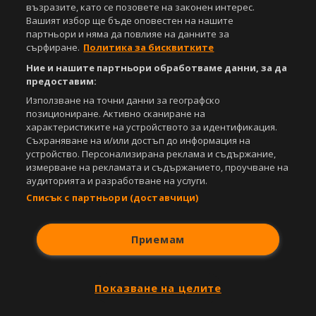
видео материали, публикувани в сайта, са собственост на Агенция
възразите, като се позовете на законен интерес.
Спортал, освен ако изрично е посочено друго. Допуска се
Вашият избор ще бъде оповестен на нашите
публикуване на текстови материали само след писмено съгласие на
партньори и няма да повлияе на данните за
Агенция Спортал, посочване на източника и добавяне на линк към
сърфиране.
Политика за бисквитките
www.sportal.bg. Използването на графични и видео материали,
Ние и нашите партньори обработваме данни, за да
публикувани в сайта, е строго забранено. Нарушителите ще бъдат
санкционирани с цялата строгост на закона.
предоставим:
Използване на точни данни за географско
Свали
БЕЗПЛАТНОТО
приложение за:
позициониране. Активно сканиране на
характеристиките на устройството за идентификация.
iOS
Android
Съхраняване на и/или достъп до информация на
устройство. Персонализирана реклама и съдържание,
Powered by:
измерване на рекламата и съдържанието, проучване на
аудиторията и разработване на услуги.
Списък с партньори (доставчици)
Приемам
Показване на целите