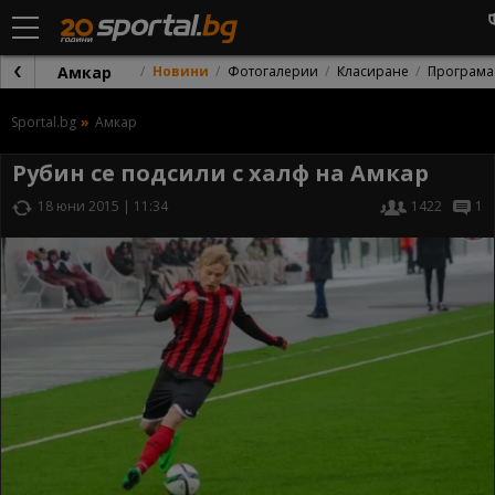
Амкар
Новини
Фотогалерии
Класиране
Програма
Sportal.bg
Амкар
Рубин се подсили с халф на Амкар
18 юни 2015 | 11:34
1422
1