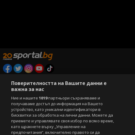
Copyright © 2007-2026 Агенция Спортал. Всички права запазени.
Поверителността на Вашите данни е
Този уебсайт е собственост на
Sportal Media Group
важна за нас
За нас
Екип
За рекламa
Общи условия
Ние и нашите
1019
партньори съхраняваме и
Етични правила на НСС
Лични данни
получаваме достъп до информация на Вашето
Управление на предпочитания
устройство, като уникални идентификатори в
бисквитки за обработка на лични данни. Можете да
Съдържанието на този уеб сайт и технологиите, използвани в него, са
приемете и управлявате своя избор по всяко време,
под закрила на Закона за авторското право и сродните му права.
като щракнете върху „Управление на
Всички статии, репортажи, интервюта и други текстови, графични и
предпочитания“, включително правото си да