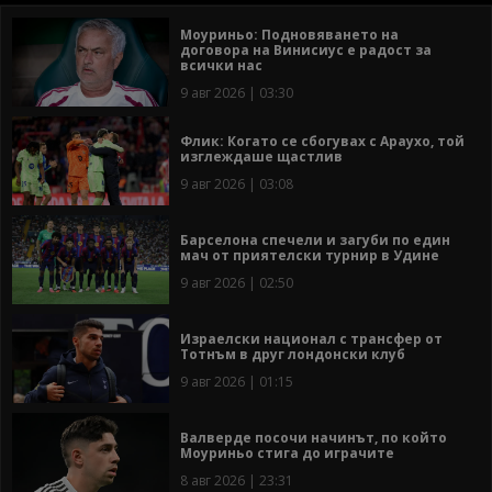
Моуриньо: Подновяването на
договора на Винисиус е радост за
всички нас
9 авг 2026 | 03:30
Флик: Когато се сбогувах с Араухо, той
изглеждаше щастлив
9 авг 2026 | 03:08
Барселона спечели и загуби по един
мач от приятелски турнир в Удине
9 авг 2026 | 02:50
Израелски национал с трансфер от
Тотнъм в друг лондонски клуб
9 авг 2026 | 01:15
Валверде посочи начинът, по който
Моуриньо стига до играчите
8 авг 2026 | 23:31