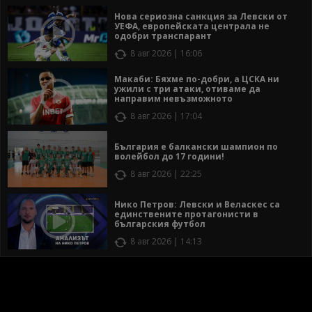
Нова сериозна санкция за Левски от
УЕФА, европейската централа не
одобри транспарант
8 авг 2026 | 16:06
Макаби: Бяхме по-добри, а ЦСКА ни
ужили с три атаки, отиваме да
направим невъзможното
8 авг 2026 | 17:04
България е балкански шампион по
волейбол до 17 години!
8 авг 2026 | 22:25
Нико Петров: Левски и Веласкес са
единствените протагонисти в
българския футбол
8 авг 2026 | 14:13