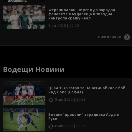
Ференцварош не успя да зарадва
феновете в Будапеща в звездна
контрола срещу Реал
8 авг 2026 | 22:20
Виж всички
Водещи Новини
ЦСКА 1948 загря за Панатинайкос с бой
над Локо (София)
8 авг 2026 | 20:53
Бивши "дракони" зарадваха Арда в
Русе
8 авг 2026 | 23:06