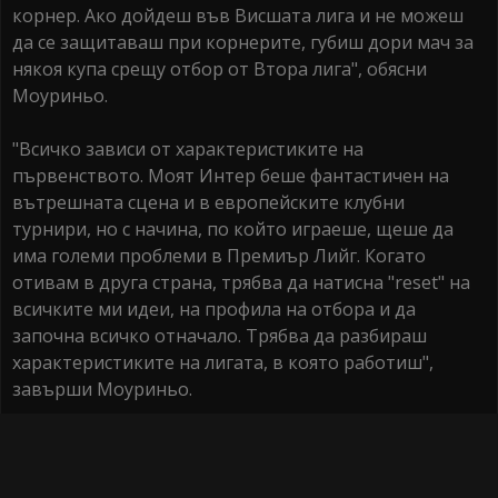
корнер. Ако дойдеш във Висшата лига и не можеш
да се защитаваш при корнерите, губиш дори мач за
някоя купа срещу отбор от Втора лига", обясни
Моуриньо.
"Всичко зависи от характеристиките на
първенството. Моят Интер беше фантастичен на
вътрешната сцена и в европейските клубни
турнири, но с начина, по който играеше, щеше да
има големи проблеми в Премиър Лийг. Когато
отивам в друга страна, трябва да натисна "reset" на
всичките ми идеи, на профила на отбора и да
започна всичко отначало. Трябва да разбираш
характеристиките на лигата, в която работиш",
завърши Моуриньо.