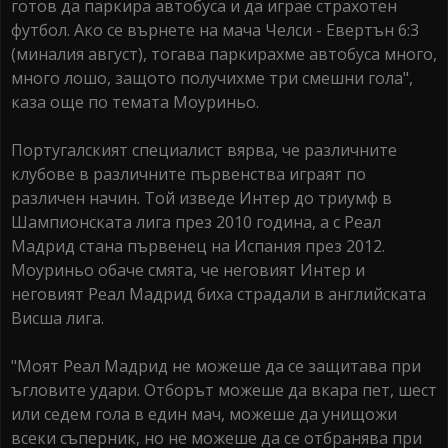
готов да паркира автобуса и да играе страхотен
футбол. Ако се върнете на мача Челси - Евертън 6:3
(миналия август), тогава паркирахме автобуса много,
много лошо, защото получихме три смешни гола",
каза още по темата Моуриньо.
Португалският специалист вярва, че различните
клубове в различните първенства играят по
различен начин. Той изведе Интер до триумф в
Шампионската лига през 2010 година, а с Реал
Мадрид стана първенец на Испания през 2012.
Моуриньо обаче смята, че неговият Интер и
неговият Реал Мадрид биха страдали в английската
Висша лига.
"Моят Реал Мадрид не можеше да се защитава при
ъгловите удари. Отборът можеше да вкара пет, шест
или седем гола в един мач, можеше да унищожи
всеки съперник, но не можеше да се отбранява при