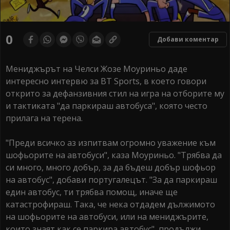
0
Добави коментар
Мениджърът на Челси Жозе Моуриньо даде
интересно интервю за BT Sports, в което говори
открито за дефанзивния стил на игра на отборите му
и тактиката "да паркираш автобуса", която често
прилага на терена.
"Преди всичко аз изпитвам огромно уважение към
шофьорите на автобуси", каза Моуриньо. "Трябва да
си много, много добър, за да бъдеш добър шофьор
на автобус", добави португалецът. "За да паркираш
един автобус, ти трябва помощ, иначе ще
катастрофираш. Така, че нека отдадем дължимото
на шофьорите на автобуси, или на мениджърите,
които знаят как се паркира автобус", продължи