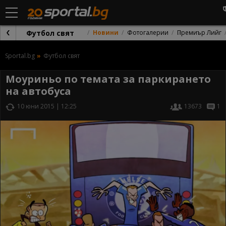
Футбол свят
Новини
Фотогалерии
Премиър Лийг
Sportal.bg
Футбол свят
Моуриньо по темата за паркирането
на автобуса
10 юни 2015 | 12:25
13673
1