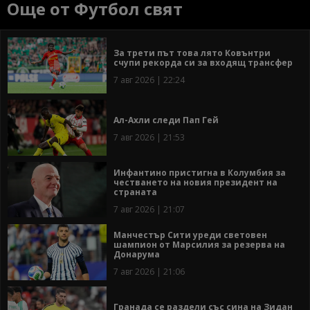
Още от Футбол свят
За трети път това лято Ковънтри
счупи рекорда си за входящ трансфер
7 авг 2026 | 22:24
Ал-Ахли следи Пап Гей
7 авг 2026 | 21:53
Инфантино пристигна в Колумбия за
честването на новия президент на
страната
7 авг 2026 | 21:07
Манчестър Сити уреди световен
шампион от Марсилия за резерва на
Донарума
7 авг 2026 | 21:06
Гранада се раздели със сина на Зидан