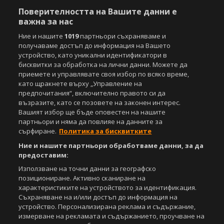
под закрила на Закона за авторското право и сродните му права.
Поверителността на Вашите данни е
Всички статии, репортажи, интервюта и други текстови, графични и
важна за нас
видео материали, публикувани в сайта, са собственост на Агенция
Спортал, освен ако изрично е посочено друго. Допуска се
Ние и нашите
1019
партньори съхраняваме и
публикуване на текстови материали само след писмено съгласие на
получаваме достъп до информация на Вашето
Агенция Спортал, посочване на източника и добавяне на линк към
устройство, като уникални идентификатори в
www.sportal.bg. Използването на графични и видео материали,
бисквитки за обработка на лични данни. Можете да
публикувани в сайта, е строго забранено. Нарушителите ще бъдат
приемете и управлявате своя избор по всяко време,
санкционирани с цялата строгост на закона.
като щракнете върху „Управление на
предпочитания“, включително правото си да
Свали
БЕЗПЛАТНОТО
приложение за:
възразите, като се позовете на законен интерес.
Вашият избор ще бъде оповестен на нашите
iOS
Android
партньори и няма да повлияе на данните за
сърфиране.
Политика за бисквитките
Powered by:
Ние и нашите партньори обработваме данни, за да
предоставим:
Използване на точни данни за географско
позициониране. Активно сканиране на
характеристиките на устройството за идентификация.
Съхраняване на и/или достъп до информация на
устройство. Персонализирана реклама и съдържание,
измерване на рекламата и съдържанието, проучване на