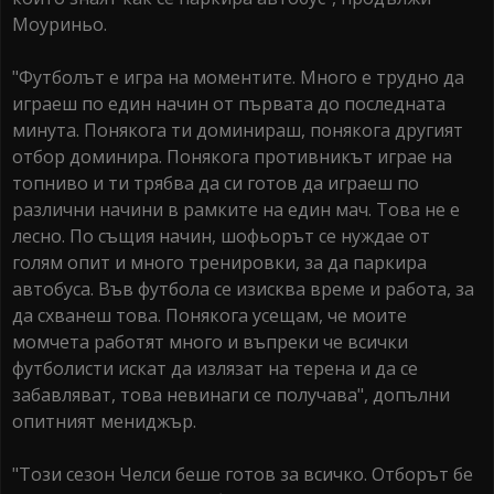
Моуриньо.
"Футболът е игра на моментите. Много е трудно да
играеш по един начин от първата до последната
минута. Понякога ти доминираш, понякога другият
отбор доминира. Понякога противникът играе на
топниво и ти трябва да си готов да играеш по
различни начини в рамките на един мач. Това не е
лесно. По същия начин, шофьорът се нуждае от
голям опит и много тренировки, за да паркира
автобуса. Във футбола се изисква време и работа, за
да схванеш това. Понякога усещам, че моите
момчета работят много и въпреки че всички
футболисти искат да излязат на терена и да се
забавляват, това невинаги се получава", допълни
опитният мениджър.
"Този сезон Челси беше готов за всичко. Отборът бе