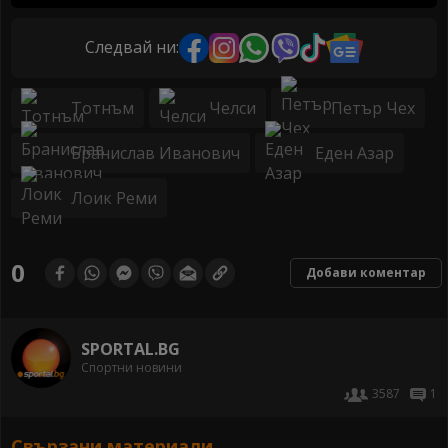
Следвай ни:
Тотнъм
Челси
Петър Чех
Бранислав Иванович
Еден Азар
Лоик Реми
0
Добави коментар
SPORTAL.BG
Спортни новини
3587
1
Свързани материали