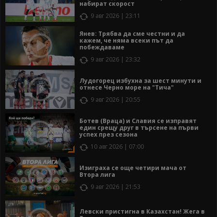
набират скорост
9 авг 2026 | 23:11
Янев: Трябва да сме честни и да
кажем, че няма всеки път да
побеждаваме
9 авг 2026 | 23:32
Лудогорец избухна за шест минути и
отнесе Черно море на "Тича"
9 авг 2026 | 20:55
Ботев (Враца) и Славия се изправят
един срещу друг в търсене на първи
успех през сезона
10 авг 2026 | 07:00
Изиграха се още четири мача от
Втора лига
9 авг 2026 | 21:53
Левски пристигна в Казахстан! Жега в