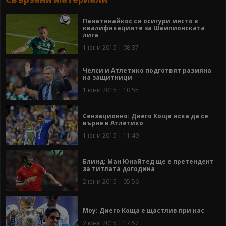
Панатинайкос си осигури място в
квалификациите за Шампионската
лига
1 юни 2015 | 08:37
Челси и Атлетико подготвят размяна
на защитници
1 юни 2015 | 10:55
Сензационно: Диего Коща иска да се
върне в Атлетико
1 юни 2015 | 11:49
Блинд: Ман Юнайтед ще е претендент
за титлата догодина
2 юни 2015 | 05:56
Моу: Диего Коща е щастлив при нас
2 юни 2015 | 17:57