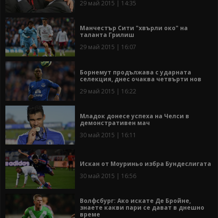
29 май 2015 | 14:35
Манчестър Сити "хвърли око" на
таланта Грилиш
29 май 2015 | 16:07
Борнемут продължава с ударната
селекция, днес очаква четвърти нов
29 май 2015 | 16:22
Младок донесе успеха на Челси в
демонстративен мач
30 май 2015 | 16:11
Искан от Моуриньо избра Бундеслигата
30 май 2015 | 16:56
Волфсбург: Ако искате Де Бройне,
знаете какви пари се дават в днешно
време