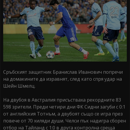
Сръбският защитник Бранислав Иванович попречи
на домакините да изравнят, след като спря удар на
Шейн Шмелц.
На двубоя в Австралия присъстваха рекордните 83
598 зрители. Преди четири дни ФК Сидни загуби с 0:1
от английския Тотнъм, а двубоят също се игра през
повече от 70 хиляди души. Челси пък надигра сборен
отбор на Тайланд с 1:0 в друга контролна среща