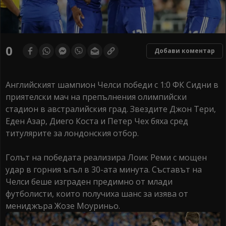
0
Добави коментар
Английският шампион Челси победи с 1:0 ФК Сидни в
приятелски мач на препълнения олимпийски
стадион в австралийския град. Звездите Джон Тери,
Еден Азар, Диего Коста и Петер Чех бяха сред
титулярите за лондонския отбор.
Голът на победата реализира Лоик Реми с мощен
удар в горния ъгъл в 30-ата минута. Съставът на
Челси беше изграден предимно от млади
футболисти, които получиха шанс за изява от
мениджъра Жозе Моуриньо.