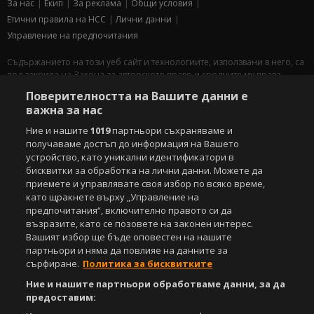
За нас
Екип
За рекламa
Общи условия
Етични правила на НСС
Лични данни
Управление на предпочитания
Съдържанието на този уеб сайт и технологиите, използвани в него, са
под закрила на Закона за авторското право и сродните му права.
Всички статии, репортажи, интервюта и други текстови, графични и
Поверителността на Вашите данни е
видео материали, публикувани в сайта, са собственост на Агенция
важна за нас
Спортал, освен ако изрично е посочено друго. Допуска се
публикуване на текстови материали само след писмено съгласие на
Ние и нашите
1019
партньори съхраняваме и
Агенция Спортал, посочване на източника и добавяне на линк към
получаваме достъп до информация на Вашето
www.sportal.bg. Използването на графични и видео материали,
устройство, като уникални идентификатори в
публикувани в сайта, е строго забранено. Нарушителите ще бъдат
бисквитки за обработка на лични данни. Можете да
санкционирани с цялата строгост на закона.
приемете и управлявате своя избор по всяко време,
като щракнете върху „Управление на
Свали
БЕЗПЛАТНОТО
приложение за:
предпочитания“, включително правото си да
възразите, като се позовете на законен интерес.
iOS
Android
Вашият избор ще бъде оповестен на нашите
партньори и няма да повлияе на данните за
Powered by:
сърфиране.
Политика за бисквитките
Ние и нашите партньори обработваме данни, за да
предоставим: