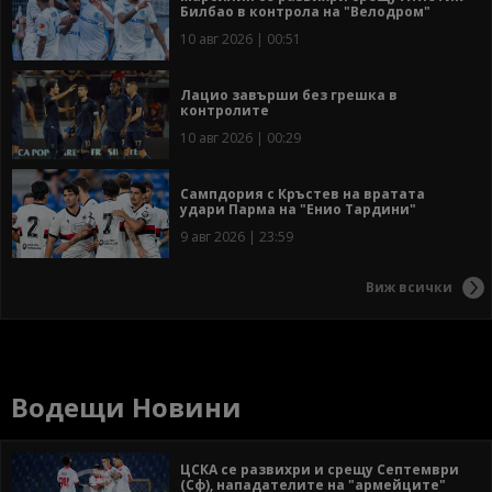
Билбао в контрола на "Велодром"
10 авг 2026 | 00:51
Лацио завърши без грешка в
контролите
10 авг 2026 | 00:29
Сампдория с Кръстев на вратата
удари Парма на "Енио Тардини"
9 авг 2026 | 23:59
Виж всички
Водещи Новини
ЦСКА се развихри и срещу Септември
(Сф), нападателите на "армейците"