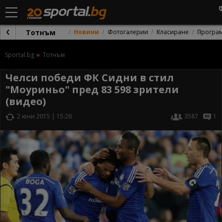
Тотнъм
Новини
Фотогалерии
Класиране
Програ
Sportal.bg
Тотнъм
Челси победи ФК Сидни в стил
"Моуриньо" пред 83 598 зрители
(видео)
2 юни 2015 | 15:26
3587
1