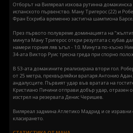
Отборът на Виляреал изкова рутинна домакинска по
испанското първенство. Ману Тригерос (22) и Робе
Фран Ескриба временно застигна шампиона Барсел
През първото полувреме доминацията на "жълтите
минута Ману Тригерос откри резултата с хубав да
намери горния ляв ъгъл - 1:0. Минута по-късно Ни
34-ата Виктор Руис тресна греда при спорно полож
В 53-ата домакините реализираха втори гол. Роб
от 25 метра, прехвърляйки вратаря Антонио Адан.
андалусците. Първият удар във вратата на гостите
Кристиано Пичини отправи добър удар, отразен от
изстрел на резервата Денис Черишев.
Виляреал задмина Атлетико Мадрид и се изравни с
класирането.
СТАТИСТИКА ОТ МАЧА