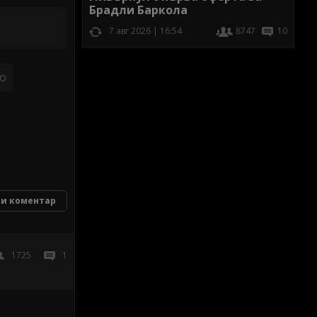
Брадли Баркола
7 авг 2026 | 16:54
8747
10
хо
и коментар
1725
1