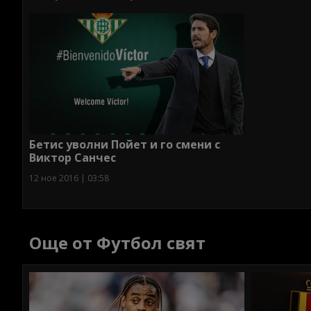
Бетис уволни Пойет и го смени с
Виктор Санчес
12 ное 2016 | 03:58
Още от Футбол свят