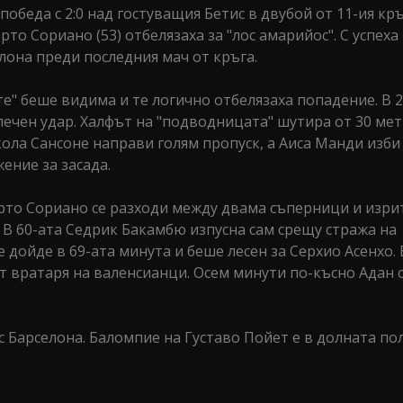
беда с 2:0 над гостуващия Бетис в двубой от 11-ия кръ
рто Сориано (53) отбелязаха за "лос амарийос". С успеха
она преди последния мач от кръга.
" беше видима и те логично отбелязаха попадение. В 2
лечен удар. Халфът на "подводницата" шутира от 30 мет
кола Сансоне направи голям пропуск, а Аиса Манди изби 
ение за засада.
ерто Сориано се разходи между двама съперници и изри
 В 60-ата Седрик Бакамбю изпусна сам срещу стража на
 дойде в 69-ата минута и беше лесен за Серхио Асенхо. 
 вратаря на валенсианци. Осем минути по-късно Адан с
 Барселона. Баломпие на Густаво Пойет е в долната по