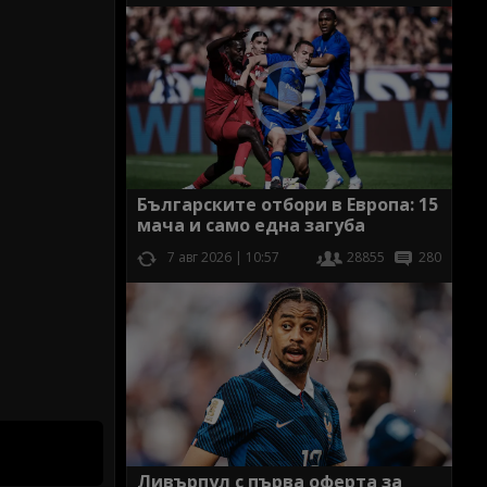
Българските отбори в Европа: 15
мача и само една загуба
7 авг 2026 | 10:57
28855
280
Ливърпул с първа оферта за