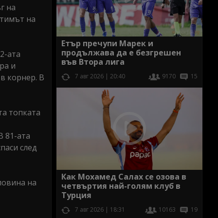
г на
 тимът на
Етър пречупи Марек и
продължава да е безгрешен
2-ата
във Втора лига
ра и
в корнер. В
7 авг 2026 | 20:40
9170
15
та топката
В 81-ата
паси след
Как Мохамед Салах се озова в
ловина на
четвъртия най-голям клуб в
Турция
7 авг 2026 | 18:31
10163
19