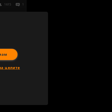
1615
1
иж всички
мам
на целите