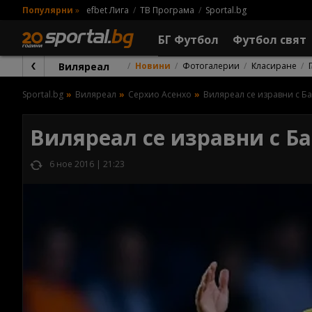
Популярни
»
efbet Лига
ТВ Програма
Sportal.bg
БГ Футбол
Футбол свят
Виляреал
Новини
Фотогалерии
Класиране
Sportal.bg
Виляреал
Серхио Асенхо
Виляреал се изравни с Ба
Виляреал се изравни с Ба
6 ное 2016 | 21:23