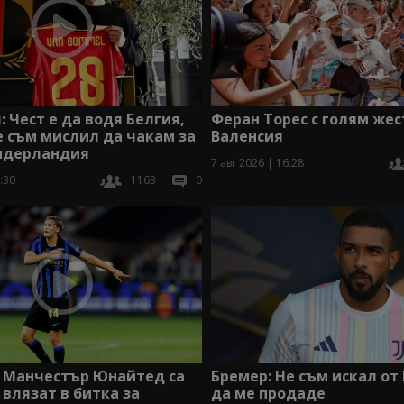
: Чест е да водя Белгия,
Феран Торес с голям жес
 съм мислил да чакам за
Валенсия
Нидерландия
7 авг 2026 | 16:28
:30
1163
0
и Манчестър Юнайтед са
Бремер: Не съм искал от
 влязат в битка за
да ме продаде