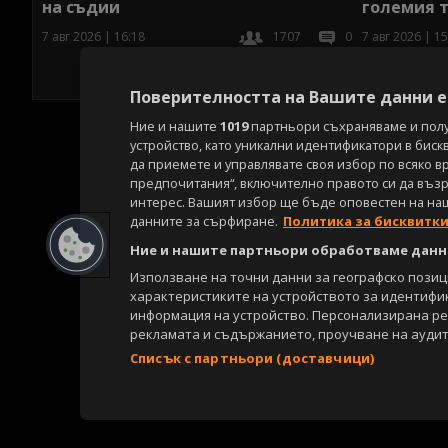
на съдии
големия т
7 авг 2026 | 16:18
1707
0
7 авг 2026 | 15
Поверителността на Вашите данни е 
Ние и нашите
1019
партньори съхраняваме и пол
устройство, като уникални идентификатори в биск
да приемете и управлявате своя избор по всяко в
предпочитания“, включително правото си да възра
интерес. Вашият избор ще бъде оповестен на на
данните за сърфиране.
Политика за бисквитк
Ние и нашите партньори обработваме данни
Използване на точни данни за географско пози
характеристиките на устройството за идентифи
информация на устройство. Персонализирана р
рекламата и съдържанието, проучване на аудит
Списък с партньори (доставчици)