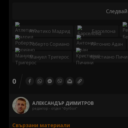
Следвай
Атлетико Мадрид
Барселона
Роберто Сориано
Антонио Адан
Мануел Тригерос
Кристиано Пичи
0
АЛЕКСАНДЪР ДИМИТРОВ
редактор - отдел "Футбол"
Свързани материали