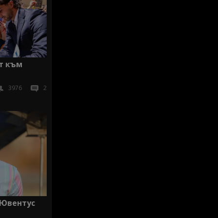
т към
3976
2
 Ювентус