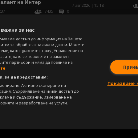
алант на Интер
7 авг 2026 | 15:18
:37
7435
0
В
важна за нас
учаваме достъп до информация на Вашето
витки за обработка на лични данни. Можете
реме, като щракнете върху „Управление на
зите, като се позовете на законен
шите партньори и няма да повлияе на
Прие
ите
, за да предоставим:
Показване 
циониране. Активно сканиране на
кация. Съхраняване на и/или достъп до
еклама и съдържание, измерване на
орията и разработване на услуги.