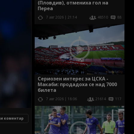
(Пловдив), отмениха гол на
Переа
7 авг 2026 | 21:14
48510
88
Сериозен интерес за ЦСКА -
Макаби: продадоха се над 7000
билета
7 авг 2026 | 18:06
21614
117
и коментар