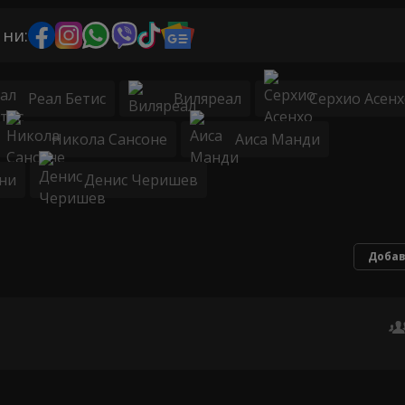
 ни:
Реал Бетис
Виляреал
Серхио Асен
Никола Сансоне
Аиса Манди
ни
Денис Черишев
Добав