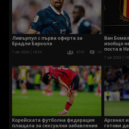
Ливърпул с първа оферта за
Ван Бомел
Брадли Баркола
изобщо не
поста в 
7 авг 2026 | 16:54
8747
10
7 авг 2026 | 16
Корейската футболна федерация
Арсенал 
плащала за сексуални забавления
готови да