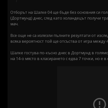
Отборът на Шалке 04 ще бъде без основния си гол
(Дортмунд) днес, след като холандецът получи т
мач.
Все още не са излезли пълните резултати от изсл
всяка вероятност той ще отсъства от игра между 4
Шалке гостува по-късно днес в Дортмунд в голямо
на 14-о място в класирането с едва 7 точки, но е 