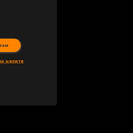
иж всички
мам
на целите