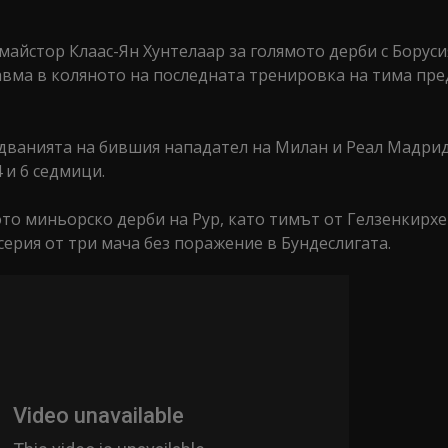
майстор Клаас-Ян Хунтелаар за голямото дерби с Боруси
равма в коляното на последната тренировка на тима пр
едванията на бившия нападател на Милан и Реал Мадрид
 и 6 седмици.
то миньорско дерби на Рур, като тимът от Гелзенкирхе
в серия от три мача без поражение в Бундеслигата.