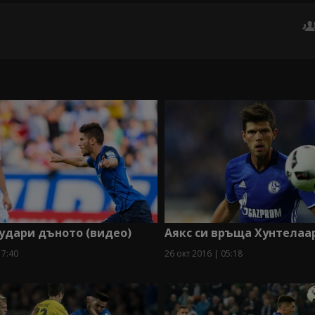
удари дъното (видео)
Аякс си връща Хунтелаа
17:40
26 окт 2016 | 05:18