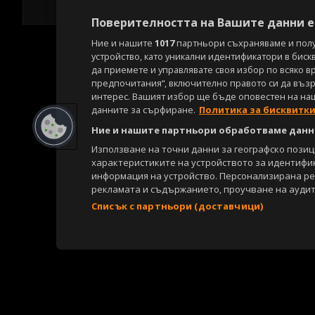
Поверителността на Вашите данни е 
Ние и нашите
1017
партньори съхраняваме и пол
устройство, като уникални идентификатори в биск
да приемете и управлявате своя избор по всяко в
предпочитания“, включително правото си да възра
интерес. Вашият избор ще бъде оповестен на на
данните за сърфиране.
Политика за бисквитк
Ние и нашите партньори обработваме данни
Използване на точни данни за географско пози
характеристиките на устройството за идентифи
информация на устройство. Персонализирана р
рекламата и съдържанието, проучване на аудит
Списък с партньори (доставчици)