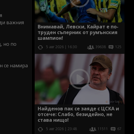
я
еди важния
Внимавай, Левски, Кайрат е по-
труден съперник от румънския
шампион!
, но по
5 авг 2026 | 16:30
39638
125
н се намира
Найденов пак се заяде с ЦСКА и
отсече: Слабо, безидейно, не
става нищо!
5 авг 2026 | 23:48
11511
67