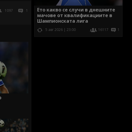
Ето какво се случи в днешните
1097
1
мачове от квалификациите в
Шампионската лига
5 авг 2026 | 23:00
16117
1
р