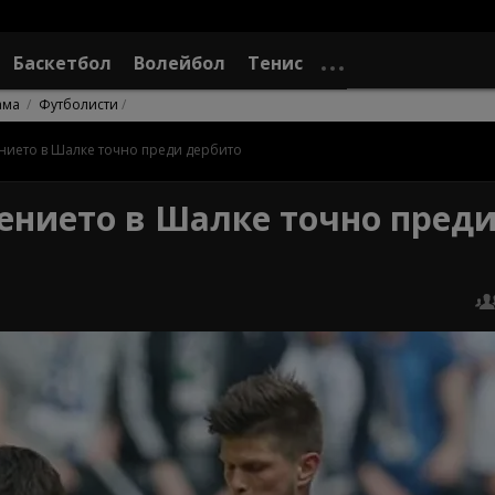
Баскетбол
Волейбол
Тенис
ама
Футболисти
нието в Шалке точно преди дербито
ението в Шалке точно пред