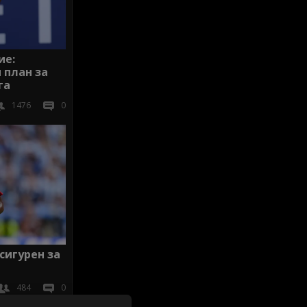
ие:
 план за
га
1476
0
сигурен за
484
0