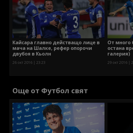
Кайсара главно действащо лице в
От много 
мача на Шалке, рефер опорочи
остана вр
двубоя в Кьолн
галерия)
26 окт 2016 | 23:23
29 окт 2016 | 
Още от Футбол свят