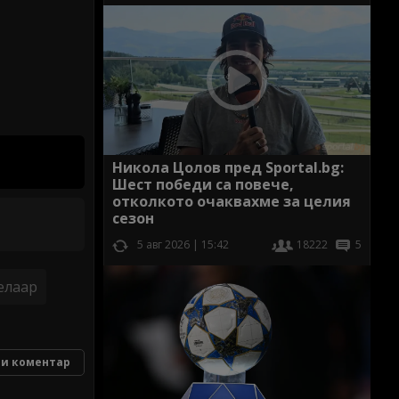
Никола Цолов пред Sportal.bg:
Шест победи са повече,
отколкото очаквахме за целия
сезон
5 авг 2026 | 15:42
18222
5
елаар
и коментар