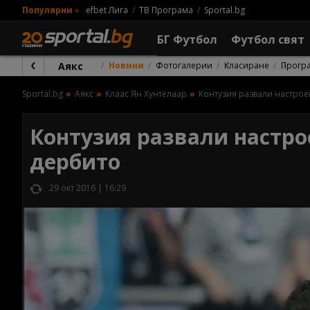
Популярни
»
efbet Лига
ТВ Програма
Sportal.bg
БГ Футбол
Футбол свят
Аякс
Новини
Фотогалерии
Класиране
Прогр
Sportal.bg
Аякс
Клаас Ян Хунтелаар
Контузия развали настрое
Контузия развали настро
дербито
29 окт 2016 | 16:29