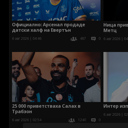
Официално: Арсенал продаде
Ница при
датски халф на Евертън
Метц
6 авг 2026 | 04:46
487
0
6 авг 2026 | 04
25 000 приветстваха Салах в
Интер изп
Трабзон
6 авг 2026 | 02
6 авг 2026 | 02:54
1240
0