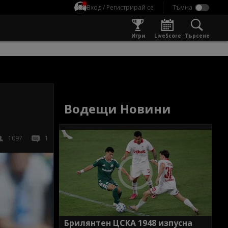
Вход / Регистрирай се
Игри
LiveScore
Търсене
и
Водещи Новини
1097
1
Брилянтен ЦСКА 1948 изпусна