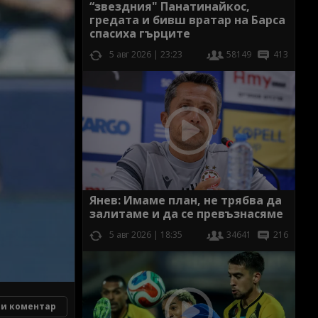
“звездния" Панатинайкос,
гредата и бивш вратар на Барса
спасиха гърците
5 авг 2026 | 23:23
58149
413
Янев: Имаме план, не трябва да
залитаме и да се превъзнасяме
5 авг 2026 | 18:35
34641
216
и коментар