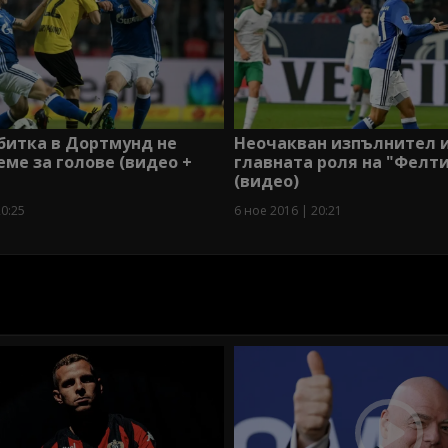
битка в Дортмунд не
Неочакван изпълнител 
еме за голове (видео +
главната роля на "Фелти
(видео)
20:25
6 ное 2016 | 20:21