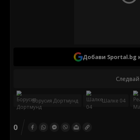
Добави Sportal.bg
Следвай
Борусия Дортмунд
Шалке 04
0