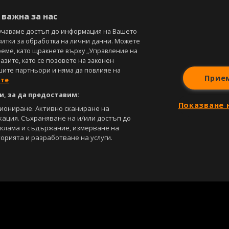
В
важна за нас
учаваме достъп до информация на Вашето
витки за обработка на лични данни. Можете
реме, като щракнете върху „Управление на
зите, като се позовете на законен
шите партньори и няма да повлияе на
Прие
ите
, за да предоставим:
Показване 
циониране. Активно сканиране на
кация. Съхраняване на и/или достъп до
еклама и съдържание, измерване на
орията и разработване на услуги.