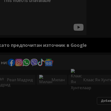
 като предпочитан източник в Google
 ни:
Реал Мадрид
Милан
Клаас Ян Хунт
Добав