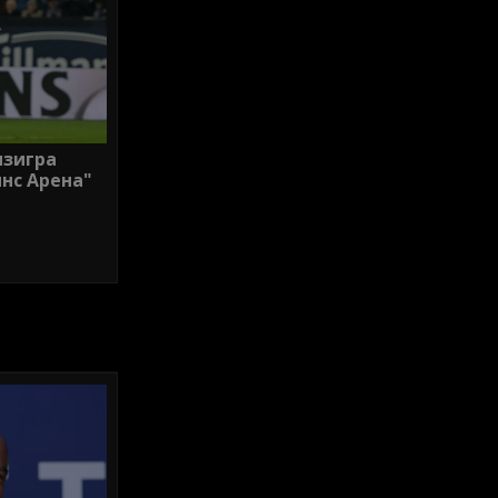
изигра
нс Арена"