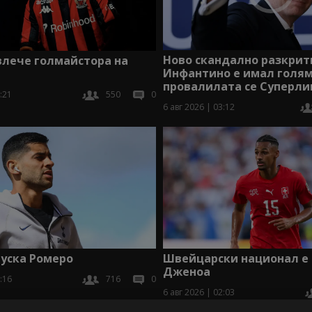
Ново скандално разкрит
влече голмайстора на
Инфантино е имал голям
провалилата се Суперли
:21
550
0
6 авг 2026 | 03:12
уска Ромеро
Швейцарски национал е 
Дженоа
:16
716
0
6 авг 2026 | 02:03