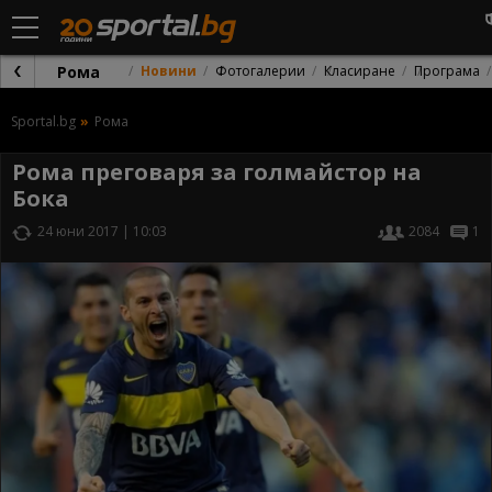
Рома
Новини
Фотогалерии
Класиране
Програма
Sportal.bg
Рома
Рома преговаря за голмайстор на
Бока
24 юни 2017 | 10:03
2084
1