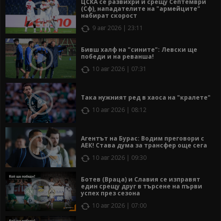
ЦСКА се развихри и срещу Септември
(Сф), нападателите на "армейците"
набират скорост
9 авг 2026 | 23:11
Бивш халф на "сините": Левски ще
победи и на реванша!
10 авг 2026 | 07:31
Така нужният ред в хаоса на "кралете"
10 авг 2026 | 08:12
Агентът на Бурас: Водим преговори с
АЕК! Става дума за трансфер още сега
10 авг 2026 | 09:30
Ботев (Враца) и Славия се изправят
един срещу друг в търсене на първи
успех през сезона
10 авг 2026 | 07:00