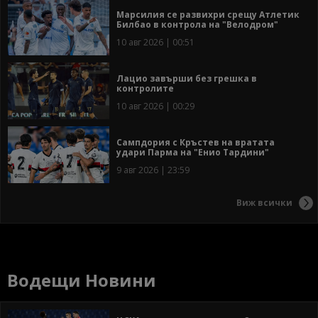
Марсилия се развихри срещу Атлетик
Билбао в контрола на "Велодром"
10 авг 2026 | 00:51
Лацио завърши без грешка в
контролите
10 авг 2026 | 00:29
Сампдория с Кръстев на вратата
удари Парма на "Енио Тардини"
9 авг 2026 | 23:59
Виж всички
Водещи Новини