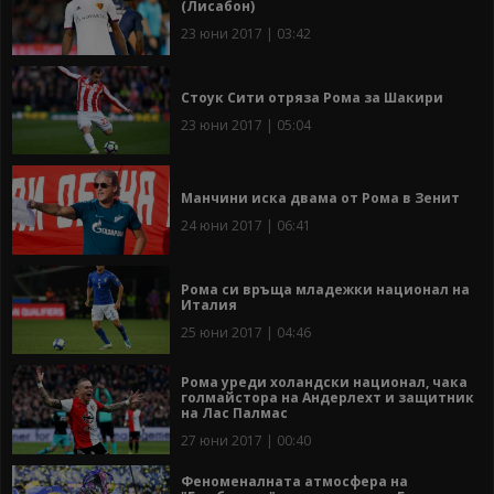
(Лисабон)
23 юни 2017 | 03:42
Стоук Сити отряза Рома за Шакири
23 юни 2017 | 05:04
Манчини иска двама от Рома в Зенит
24 юни 2017 | 06:41
Рома си връща младежки национал на
Италия
25 юни 2017 | 04:46
Рома уреди холандски национал, чака
голмайстора на Андерлехт и защитник
на Лас Палмас
27 юни 2017 | 00:40
Феноменалната атмосфера на