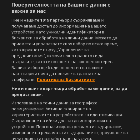
Поверителността на Вашите данни е
За нас
Екип
За рекламa
Общи условия
важна за нас
Етични правила на НСС
Лични данни
Ние и нашите
1019
партньори съхраняваме и
Управление на предпочитания
получаваме достъп до информация на Вашето
устройство, като уникални идентификатори в
Съдържанието на този уеб сайт и технологиите, използвани в него, са
бисквитки за обработка на лични данни. Можете да
под закрила на Закона за авторското право и сродните му права.
приемете и управлявате своя избор по всяко време,
Всички статии, репортажи, интервюта и други текстови, графични и
като щракнете върху „Управление на
видео материали, публикувани в сайта, са собственост на Агенция
предпочитания“, включително правото си да
Спортал, освен ако изрично е посочено друго. Допуска се
възразите, като се позовете на законен интерес.
публикуване на текстови материали само след писмено съгласие на
Вашият избор ще бъде оповестен на нашите
Агенция Спортал, посочване на източника и добавяне на линк към
партньори и няма да повлияе на данните за
www.sportal.bg. Използването на графични и видео материали,
сърфиране.
Политика за бисквитките
публикувани в сайта, е строго забранено. Нарушителите ще бъдат
санкционирани с цялата строгост на закона.
Ние и нашите партньори обработваме данни, за да
предоставим:
Свали
БЕЗПЛАТНОТО
приложение за:
Използване на точни данни за географско
позициониране. Активно сканиране на
iOS
Android
характеристиките на устройството за идентификация.
Съхраняване на и/или достъп до информация на
Powered by:
устройство. Персонализирана реклама и съдържание,
измерване на рекламата и съдържанието, проучване на
аудиторията и разработване на услуги.