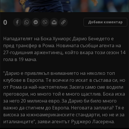
0
Добави коментар
Нападателят на Бока Хуниорс Дарио Бенедето е
пред трансфер в Рома. Новината съобщи агента на
27-годишния аржентинец, който вкара този сезон 14
гола в 19 мача.
"Дарио е привлякъл вниманието на няколко топ
клубове в Европа. Те всички го искат в състава си, но
от Рома са най-настоятелни. Засега само сме водили
преговори, но много той е много щастлив. Бока иска
за него 20 милиона евро. За Дарио би било много
важно да стигнем до Европа. Неговата заплата? Тя е
висока за южноамериканските стандарти, но не и за
италианците", заяви агентът Руджеро Ласерена.