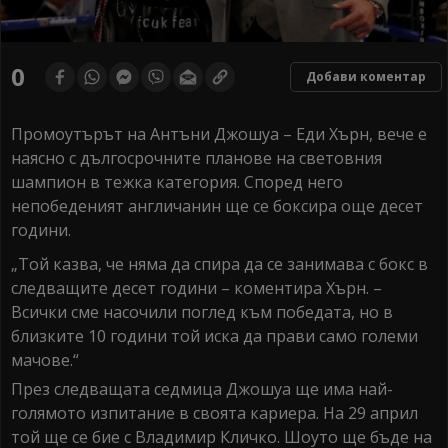
0
Добави коментар
Промоутърът на Антъни Джошуа – Еди Хърн, вече е
наясно с дългосрочните планове на световния
шампион в тежка категория. Според него
непобеденият англичанин ще се боксира още десет
години.
„Той казва, че няма да спира да се занимава с бокс в
следващите десет години – коментира Хърн. –
Всички сме насочили поглед към победата, но в
близките 10 години той иска да прави само големи
мачове.“
През следващата седмица Джошуа ще има най-
голямото изпитание в своята кариера. На 29 април
той ще се бие с Владимир Кличко. Шоуто ще бъде на