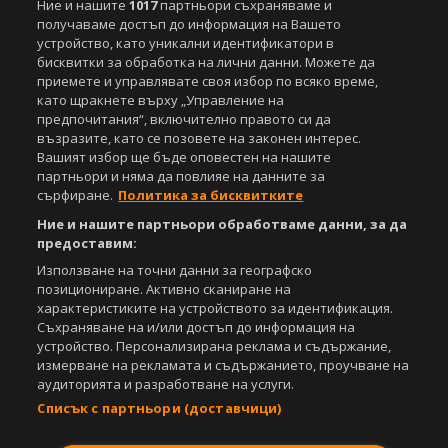
Този уебсайт е собственост на
Ние и нашите
1017
партньори съхраняваме и
Sportal Media Group
получаваме достъп до информация на Вашето
За нас
устройство, като уникални идентификатори в
Екип
За рекламa
Общи условия
бисквитки за обработка на лични данни. Можете да
Етични правила на НСС
Лични данни
приемете и управлявате своя избор по всяко време,
Управление на предпочитания
като щракнете върху „Управление на
предпочитания“, включително правото си да
Съдържанието на този уеб сайт и технологиите, използвани в него, са
възразите, като се позовете на законен интерес.
под закрила на Закона за авторското право и сродните му права.
Вашият избор ще бъде оповестен на нашите
Всички статии, репортажи, интервюта и други текстови, графични и
партньори и няма да повлияе на данните за
видео материали, публикувани в сайта, са собственост на Агенция
сърфиране.
Политика за бисквитките
Спортал, освен ако изрично е посочено друго. Допуска се
публикуване на текстови материали само след писмено съгласие на
Ние и нашите партньори обработваме данни, за да
Агенция Спортал, посочване на източника и добавяне на линк към
предоставим:
www.sportal.bg. Използването на графични и видео материали,
Използване на точни данни за географско
публикувани в сайта, е строго забранено. Нарушителите ще бъдат
санкционирани с цялата строгост на закона.
позициониране. Активно сканиране на
характеристиките на устройството за идентификация.
Свали
Съхраняване на и/или достъп до информация на
БЕЗПЛАТНОТО
приложение за:
устройство. Персонализирана реклама и съдържание,
измерване на рекламата и съдържанието, проучване на
iOS
Android
аудиторията и разработване на услуги.
Списък с партньори (доставчици)
Powered by: