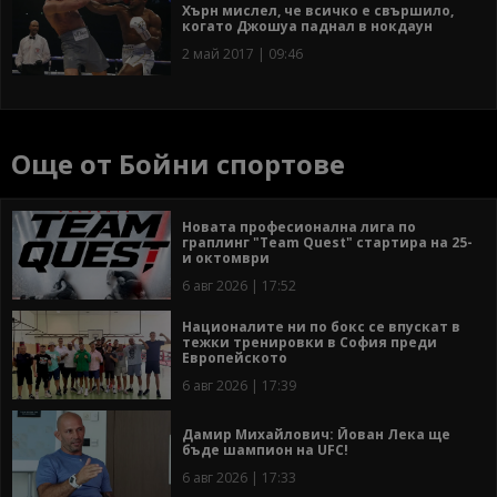
Хърн мислел, че всичко е свършило,
когато Джошуа паднал в нокдаун
2 май 2017 | 09:46
Още от Бойни спортове
Новата професионална лига по
граплинг "Team Quest" стартира на 25-
и октомври
6 авг 2026 | 17:52
Националите ни по бокс се впускат в
тежки тренировки в София преди
Европейското
6 авг 2026 | 17:39
Дамир Михайлович: Йован Лека ще
бъде шампион на UFC!
6 авг 2026 | 17:33