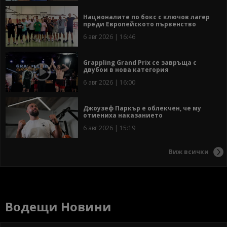
Националите по бокс с ключов лагер
преди Европейското първенство
6 авг 2026 | 16:46
Grappling Grand Prix се завръща с
двубои в нова категория
6 авг 2026 | 16:00
Джоузеф Паркър е облекчен, че му
отмениха наказанието
6 авг 2026 | 15:19
Виж всички
Водещи Новини