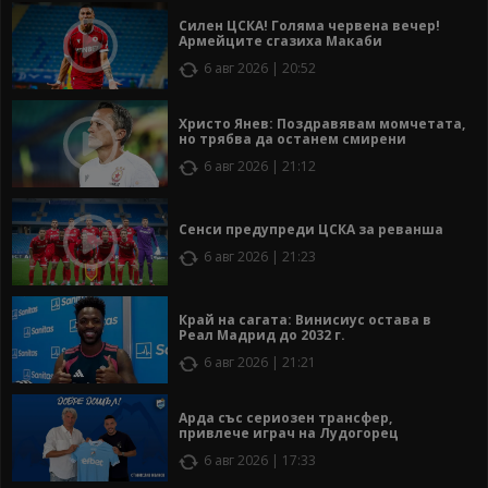
Силен ЦСКА! Голяма червена вечер!
Армейците сгазиха Макаби
6 авг 2026 | 20:52
Христо Янев: Поздравявам момчетата,
но трябва да останем смирени
6 авг 2026 | 21:12
Сенси предупреди ЦСКА за реванша
6 авг 2026 | 21:23
Край на сагата: Винисиус остава в
Реал Мадрид до 2032 г.
6 авг 2026 | 21:21
Арда със сериозен трансфер,
привлече играч на Лудогорец
6 авг 2026 | 17:33