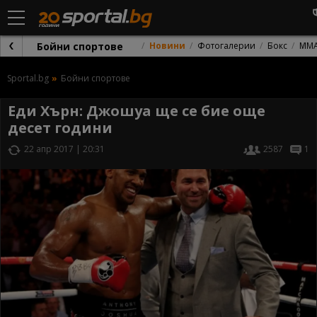
Бойни спортове
Новини
Фотогалерии
Бокс
ММ
Sportal.bg
Бойни спортове
Еди Хърн: Джошуа ще се бие още
десет години
22 апр 2017 | 20:31
2587
1