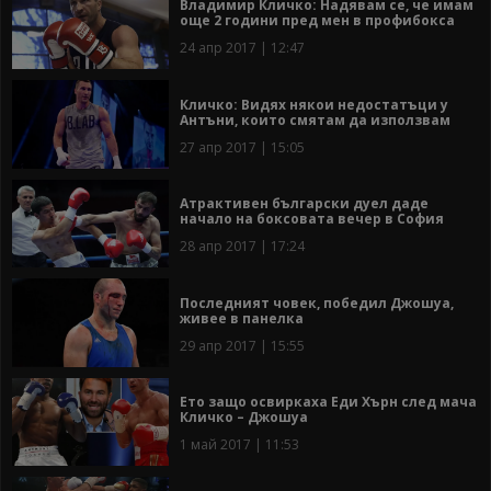
Владимир Кличко: Надявам се, че имам
още 2 години пред мен в профибокса
24 апр 2017 | 12:47
Кличко: Видях някои недостатъци у
Антъни, които смятам да използвам
27 апр 2017 | 15:05
Атрактивен български дуел даде
начало на боксовата вечер в София
28 апр 2017 | 17:24
Последният човек, победил Джошуа,
живее в панелка
29 апр 2017 | 15:55
Ето защо освиркаха Еди Хърн след мача
Кличко – Джошуа
1 май 2017 | 11:53