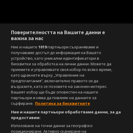
Поверителността на Вашите данни е
важна за нас
Ние и нашите
1019
партньори съхраняваме и
получаваме достъп до информация на Вашето
устройство, като уникални идентификатори в
бисквитки за обработка на лични данни. Можете да
приемете и управлявате своя избор по всяко време,
като щракнете върху „Управление на
предпочитания“, включително правото си да
възразите, като се позовете на законен интерес.
Вашият избор ще бъде оповестен на нашите
партньори и няма да повлияе на данните за
сърфиране.
Политика за бисквитките
Ние и нашите партньори обработваме данни, за да
предоставим:
Използване на точни данни за географско
позициониране. Активно сканиране на