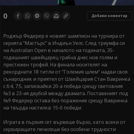
0
Добави коментар
Роджър Федерер е новият шампион на турнира от
серията "Мастърс" в Индиън Уелс. След триумфа си
на Australian Open в началото на годината, 35-
годишният швейцарец грабна днес нов голям и
престижен трофей. На финала носителят на
рекордните 18 титли от "Големия шлем" надви своя
сънародник и приятел от Швейцария Стан Вавринка
с 6:4, 7:5, записвайки 20-а победа срещу световния
№3 в 23-ия двубой между двамата. Поставеният под
№9 Федерер остава без поражение срещу Вавринка
на твърда настилка: 15-0 победи.
Играта в първия сет вървеше бързо, като всеки от
сервиращите печелеше без особени трудности