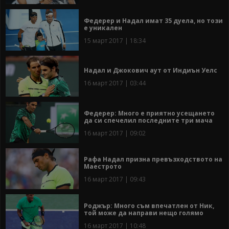
Федерер и Надал имат 35 дуела, но този
е уникален
15 март 2017 | 18:34
Надал и Джокович аут от Индиън Уелс
16 март 2017 | 03:44
Федерер: Много е приятно усещането
да си спечелил последните три мача
16 март 2017 | 09:02
Рафа Надал призна превъзходството на
Маестрото
16 март 2017 | 09:43
Роджър: Много съм впечатлен от Ник,
той може да направи нещо голямо
16 март 2017 | 10:48