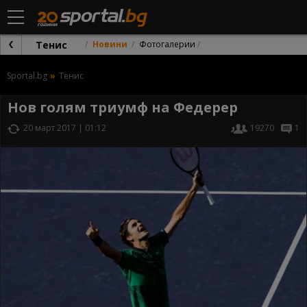
Тенис
Новини
Фотогалерии
Sportal.bg
Тенис
Нов голям триумф на Федерер
20 март 2017 | 01:12
19270
1