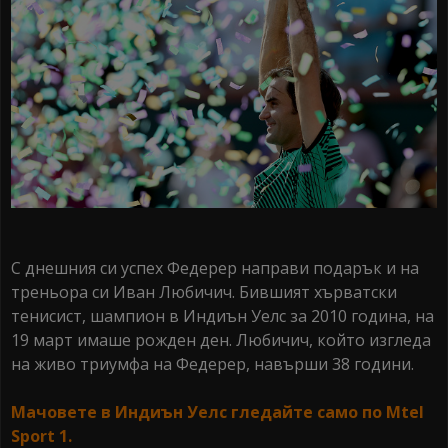
С днешния си успех Федерер направи подарък и на
треньора си Иван Любичич. Бившият хърватски
тенисист, шампион в Индиън Уелс за 2010 година, на
19 март имаше рожден ден. Любичич, който изгледа
на живо триумфа на Федерер, навърши 38 години.
Мачовете в Индиън Уелс гледайте само по Mtel
Sport 1.