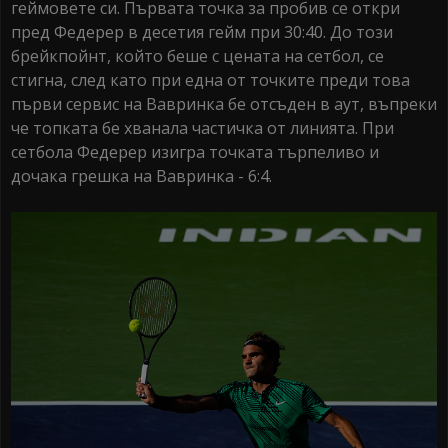
геймовете си. Първата точка за пробив се откри
пред Федерер в десетия гейм при 30:40. До този
брейкпойнт, който беше с цената на сетбол, се
стигна, след като при една от точките преди това
първи сервис на Вавринка бе отсъден в аут, въпреки
че топката бе хванала частичка от линията. При
сетбола Федерер изигра точката търпеливо и
дочака грешка на Вавринка - 6:4.