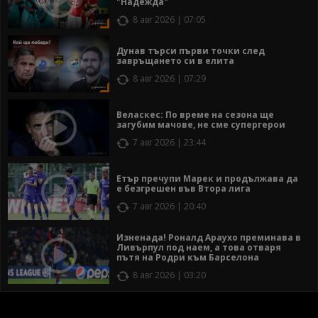
"Надежда"
8 авг 2026 | 07:05
Дунав търси първи точки след
завръщането си в елита
8 авг 2026 | 07:29
Веласкес: По време на сезона ще
загубим мачове, не сме супергерои
7 авг 2026 | 23:44
Етър пречупи Марек и продължава да
е безгрешен във Втора лига
7 авг 2026 | 20:40
Изненада! Роналд Араухо преминава в
Ливърпул под наем, а това отваря
пътя на Родри към Барселона
8 авг 2026 | 03:20