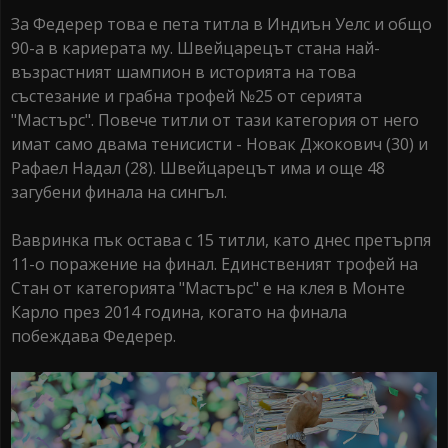
За Федерер това е пета титла в Индиън Уелс и общо
90-а в кариерата му. Швейцарецът стана най-
възрастният шампион в историята на това
състезание и грабна трофей №25 от серията
"Мастърс". Повече титли от тази категория от него
имат само двама тенисисти - Новак Джокович (30) и
Рафаел Надал (28). Швейцарецът има и още 48
загубени финала на сингъл.
Вавринка пък остава с 15 титли, като днес претърпя
11-о поражение на финал. Единственият трофей на
Стан от категорията "Мастърс" е на клея в Монте
Карло през 2014 година, когато на финала
побеждава Федерер.