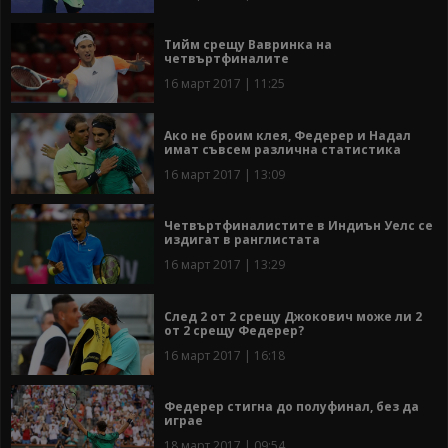
Тийм срещу Вавринка на
четвъртфиналите
16 март 2017 | 11:25
Ако не броим клея, Федерер и Надал
имат съвсем различна статистика
16 март 2017 | 13:09
Четвъртфиналистите в Индиън Уелс се
издигат в ранглистата
16 март 2017 | 13:29
След 2 от 2 срещу Джокович може ли 2
от 2 срещу Федерер?
16 март 2017 | 16:18
Федерер стигна до полуфинал, без да
играе
18 март 2017 | 09:54