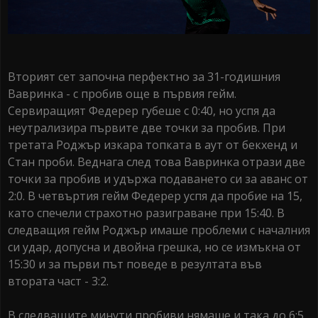
Вторият сет започна перфектно за 31-годишния
Вавринка - с пробив още в първия гейм.
Сервиращият Федерер губеше с 0:40, но успя да
неутрализира първите две точки за пробив. При
третата Роджър изкара топката в аут от бекхенд и
Стан проби. Веднага след това Вавринка отрази две
точки за пробив и удържа подаването си за аванс от
2:0. В четвъртия гейм Федерер успя да пробие на 15,
като спечели страхотно разиграване при 15:40. В
следващия гейм Роджър имаше проблеми с началния
си удар, допусна и двойна грешка, но се измъкна от
15:30 и за първи път поведе в резултата във
втората част - 3:2.
В следващите минути пробиви нямаше и така до 6:5