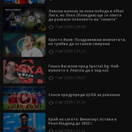
Левски излиза за нова победа в efbet
Лига, но Локо (Пловдив) ще се опита
да развали плановете на "сините"
7 авг 2026 | 08:00
Христо Янев: Поздравявам момчетата,
но трябва да останем смирени
6 авг 2026 | 21:12
Гинко Василев пред Sportal.bg: Най-
важното е Левски да е зад нас
7 авг 2026 | 08:21
Сенси предупреди ЦСКА за реванша
6 авг 2026 | 21:23
Край на сагата: Винисиус остава в
Реал Мадрид до 2032 г.
6 авг 2026 | 21:21