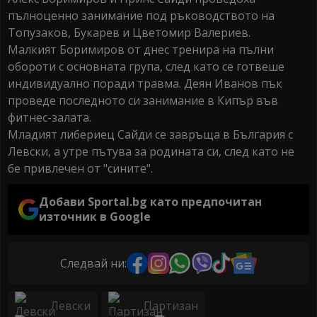
пълноценно занимание под ръководството на
Топузаков, Букарев и Цветомир Валериев.
Малкият Боримиров от днес тренира на пълни
обороти с основната група, след като се готвеше
индивидуално поради травма. Деян Иванов пък
проведе последното си занимание в Кипър във
фитнес-залата.
Младият либериец Сайди се завръща в България с
Левски, а утре пътува за родината си, след като не
бе привлечен от "сините".
Добави Sportal.bg като предпочитан
източник в Google
Следвай ни:
Левски
Партизан