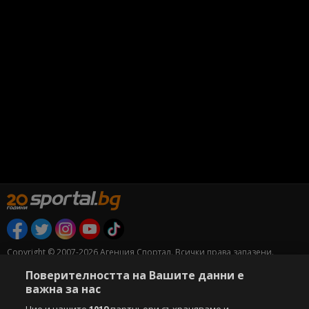
Copyright © 2007-2026 Агенция Спортал. Всички права запазени.
Този уебсайт е собственост на
Sportal Media Group
Поверителността на Вашите данни е
важна за нас
За нас
Екип
За рекламa
Общи условия
Етични правила на НСС
Лични данни