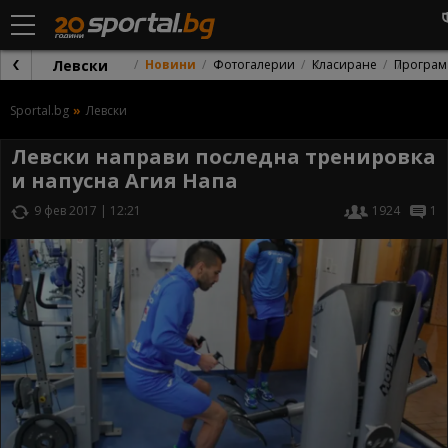
Левски
Новини
Фотогалерии
Класиране
Програм
Sportal.bg
Левски
Левски направи последна тренировка
и напусна Агия Напа
9 фев 2017 | 12:21
1924
1