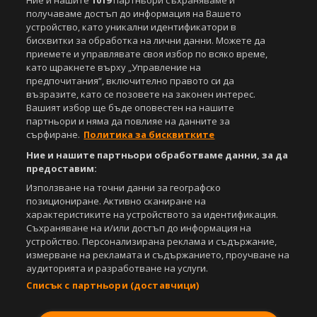
Ние и нашите
1019
партньори съхраняваме и
получаваме достъп до информация на Вашето
Управление на предпочитания
устройство, като уникални идентификатори в
бисквитки за обработка на лични данни. Можете да
Съдържанието на този уеб сайт и технологиите, използвани в него, са
под закрила на Закона за авторското право и сродните му права.
приемете и управлявате своя избор по всяко време,
Всички статии, репортажи, интервюта и други текстови, графични и
като щракнете върху „Управление на
видео материали, публикувани в сайта, са собственост на Агенция
предпочитания“, включително правото си да
Спортал, освен ако изрично е посочено друго. Допуска се
възразите, като се позовете на законен интерес.
публикуване на текстови материали само след писмено съгласие на
Вашият избор ще бъде оповестен на нашите
Агенция Спортал, посочване на източника и добавяне на линк към
партньори и няма да повлияе на данните за
www.sportal.bg. Използването на графични и видео материали,
сърфиране.
Политика за бисквитките
публикувани в сайта, е строго забранено. Нарушителите ще бъдат
Ние и нашите партньори обработваме данни, за да
санкционирани с цялата строгост на закона.
предоставим:
Свали
БЕЗПЛАТНОТО
приложение за:
Използване на точни данни за географско
позициониране. Активно сканиране на
iOS
Android
характеристиките на устройството за идентификация.
Съхраняване на и/или достъп до информация на
устройство. Персонализирана реклама и съдържание,
Powered by:
измерване на рекламата и съдържанието, проучване на
аудиторията и разработване на услуги.
Списък с партньори (доставчици)