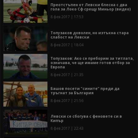
Преотстъпен от Левски блесна с два
гола за Локо Сф срещу Миньор (видео)
8 фев 2017 | 17:53
Топузаков доволен, но изтъкна стара
слабост на Левски
8 фев 2017 | 18:04
Топузаков: Ако се преборим за титлата,
означава, че ще имаме готов отбор за
Европа
8 фев 2017 | 21:35
Башов посети "сините" преди да
тръгнат за България
8 фев 2017 | 21:56
Левски се сбогува с феновете си в
Кипър
8 фев 2017 | 22:43