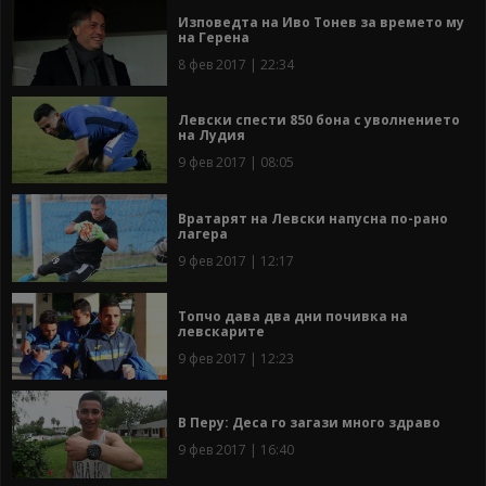
Изповедта на Иво Тонев за времето му
на Герена
8 фев 2017 | 22:34
Левски спести 850 бона с уволнението
на Лудия
9 фев 2017 | 08:05
Вратарят на Левски напусна по-рано
лагера
9 фев 2017 | 12:17
Топчо дава два дни почивка на
левскарите
9 фев 2017 | 12:23
В Перу: Деса го загази много здраво
9 фев 2017 | 16:40