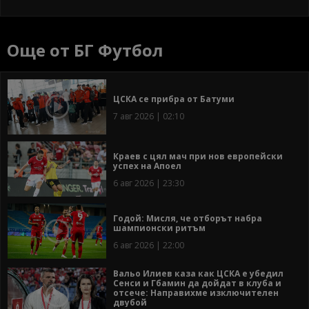
Още от БГ Футбол
ЦСКА се прибра от Батуми
7 авг 2026 | 02:10
Краев с цял мач при нов европейски
успех на Апоел
6 авг 2026 | 23:30
Годой: Мисля, че отборът набра
шампионски ритъм
6 авг 2026 | 22:00
Вальо Илиев каза как ЦСКА е убедил
Сенси и Гбамин да дойдат в клуба и
отсече: Направихме изключителен
двубой