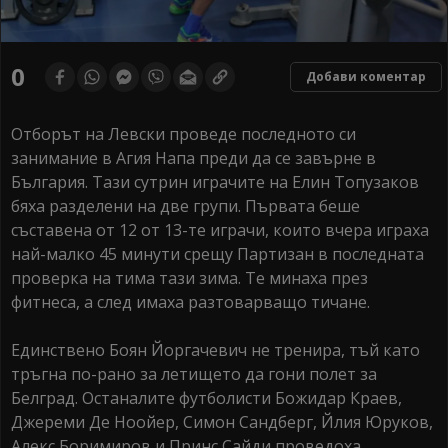
0
Добави коментар
Отборът на Левски проведе последното си
занимание в Агия Напа преди да се завърне в
България. Тази сутрин играчите на Елин Топузаков
бяха разделени на две групи. Първата беше
съставена от 12 от 13-те играчи, които вчера играха
най-малко 45 минути срещу Партизан в последната
проверка на тима тази зима. Те минаха през
фитнеса, а след имаха разтоварващо тичане.
Единствено Боян Йоргачевич не тренира, тъй като
тръгна по-рано за летището да гони полет за
Белград. Останалите футболисти Божидар Краев,
Джереми Де Ноойер, Симон Сандберг, Йлия Юруков,
Алекс Боримиров и Принс Сайди проведоха