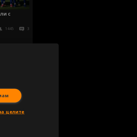
ли с
1445
3
иж всички
мам
на целите