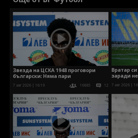
Вратар си
Звезда на ЦСКА 1948 проговори
заради н
български: Няма пари
7 авг 2026 | 16
7 авг 2026 | 16:19
16885
12