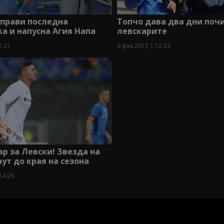
аправи последна
Топчо дава два дни поч
а и напусна Агия Напа
левскарите
2:21
9 фев 2017 | 12:23
р за Левски! Звезда на
аут до края на сезона
14:28