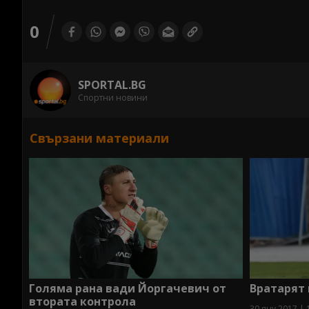
0
SPORTAL.BG
Спортни новини
Свързани материали
Голяма рана вади Йоргачевич от
Вратарят 
втората контрола
30 яну 2017 | 