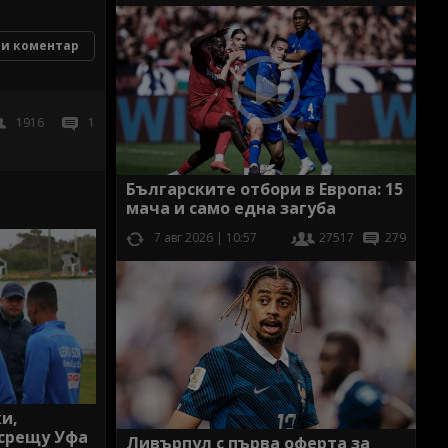
и коментар
1916
1
Българските отбори в Европа: 15
мача и само една загуба
7 авг 2026 | 10:57
27517
279
и,
 срещу Уфа
Ливърпул с първа оферта за