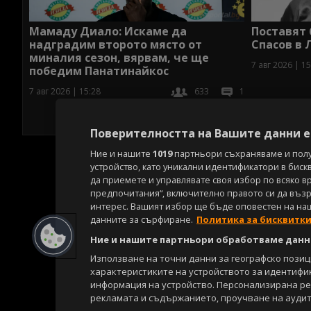
Мамаду Диало: Искаме да
Поставят
надградим второто място от
Спасов в 
миналия сезон, вярвам, че ще
7 авг 2026 | 15
победим Панатинайкос
7 авг 2026 | 15:28
633
1
Поверителността на Вашите данни е 
Ние и нашите
1019
партньори съхраняваме и пол
устройство, като уникални идентификатори в биск
да приемете и управлявате своя избор по всяко в
предпочитания“, включително правото си да възра
интерес. Вашият избор ще бъде оповестен на на
данните за сърфиране.
Политика за бисквитк
Ние и нашите партньори обработваме данни
Използване на точни данни за географско пози
характеристиките на устройството за идентифи
информация на устройство. Персонализирана р
рекламата и съдържанието, проучване на аудит