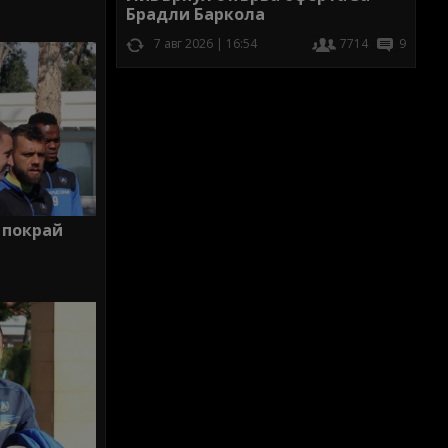
Брадли Баркола
7 авг 2026 | 16:54
7714
9
 покрай