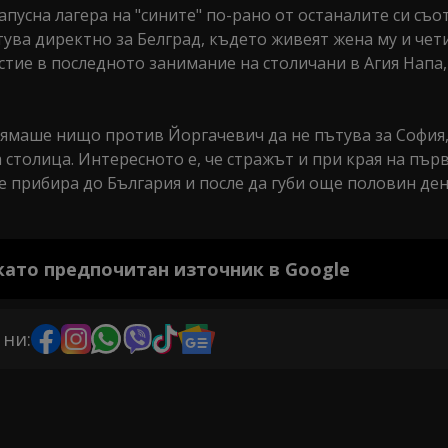
пусна лагера на "сините" по-рано от останалите си съо
тува директно за Белград, където живеят жена му и чет
стие в последното занимание на столичани в Агия Напа,
нямаше нищо против Йоргачевич да не пътува за София,
а столица. Интересното е, че стражът и при края на първ
се прибира до България и после да губи още половин ден
 като предпочитан източник в Google
 ни: