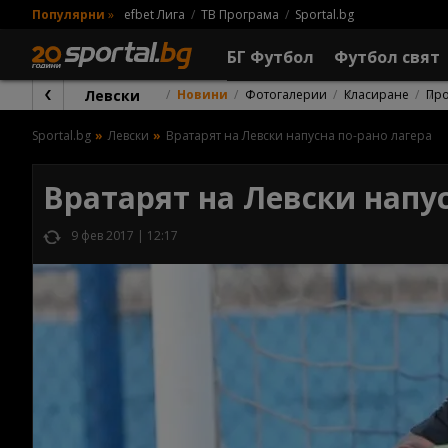
Популярни
»
efbet Лига
ТВ Програма
Sportal.bg
БГ Футбол
Футбол свят
Левски
Новини
Фотогалерии
Класиране
Пр
Sportal.bg
Левски
Вратарят на Левски напусна по-рано лагера
Вратарят на Левски напус
9 фев 2017 | 12:17