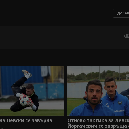
Добав
на Левски се завърна
Отново тактика за Левск
Йоргачевич се завръща
16:37