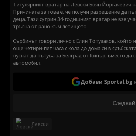
Титулярният вратар на Левски Боян Йоргачевич на
Причината за това е, че получи разрешение да пъ
деца. Тази сутрин 34-годишният вратар не взе уча
тръгна от рано към летището.
Сърбинът говори лично с Елин Топузаков, който 
още четири-пет часа с кола до дома си в сръбскат
пуснат да пътува за Белград от Кипър, вместо да 
автомобил.
Добави Sportal.bg
Следвай
Левски