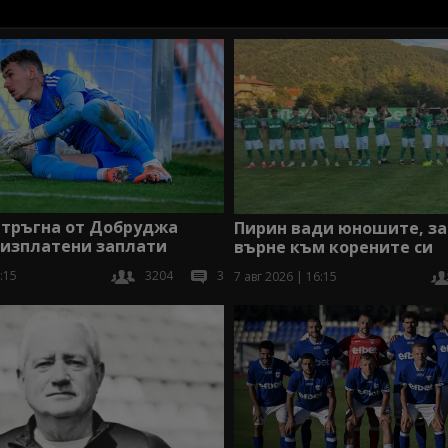
 тръгна от Добруджа
Пирин вади юношите, за
еизплатени заплати
върне към корените си
:15
3204
3
7 авг 2026 | 16:15