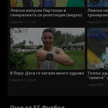
Левски изпусна Партизан в
Левски н
генералната си репетиция (видео)
тренировк
8 фев 2017 | 17:50
9 фев 2017 | 1
В Перу: Деса го загази много здраво
Тежък уда
"сините" 
9 фев 2017 | 16:40
1 март 2017 | 
Още от БГ Футбол