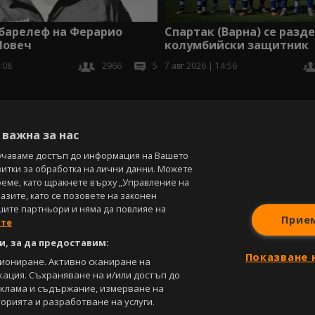
Спартак (Варна) се разде
 барелеф на Ферарио
колумбийски защитник
Ловеч
7 авг 2026 | 14:56
:08
2966
5
В
важна за нас
учаваме достъп до информация на Вашето
витки за обработка на лични данни. Можете
реме, като щракнете върху „Управление на
зите, като се позовете на законен
шите партньори и няма да повлияе на
Прие
ите
, за да предоставим:
Показване 
циониране. Активно сканиране на
кация. Съхраняване на и/или достъп до
еклама и съдържание, измерване на
орията и разработване на услуги.