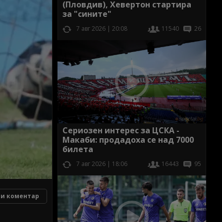
(Пловдив), Хевертон стартира
за "сините"
7 авг 2026 | 20:08
11540
26
Сериозен интерес за ЦСКА -
Макаби: продадоха се над 7000
билета
7 авг 2026 | 18:06
16443
95
и коментар