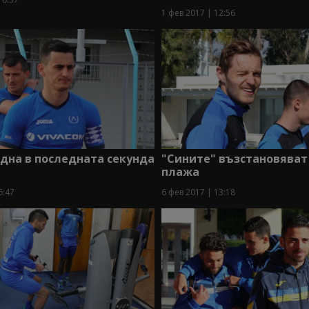
1 фев 2017 | 12:56
дна в последната секунда
"Сините" възстановяват
плажа
6:47
6 фев 2017 | 13:18