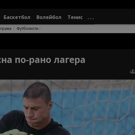
Баскетбол
Волейбол
Тенис
ограма
Футболисти
на по-рано лагера