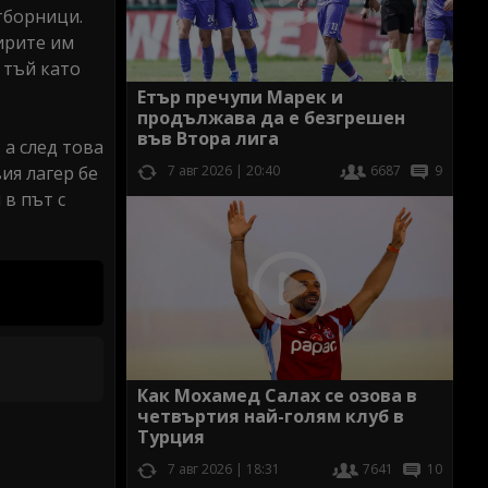
тборници.
ирите им
 тъй като
Етър пречупи Марек и
продължава да е безгрешен
във Втора лига
 а след това
ия лагер бе
7 авг 2026 | 20:40
6687
9
 в път с
Как Мохамед Салах се озова в
четвъртия най-голям клуб в
Турция
7 авг 2026 | 18:31
7641
10