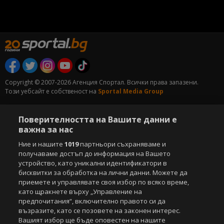
Copyright © 2007-2026 Агенция Спортал. Всички права запазени.
Този уебсайт е собственост на
Sportal Media Group
За нас
Екип
За рекламa
Общи условия
Поверителността на Вашите данни е
Етични правила на НСС
Лични данни
важна за нас
Управление на предпочитания
Ние и нашите
1019
партньори съхраняваме и
Съдържанието на този уеб сайт и технологиите, използвани в него, са
получаваме достъп до информация на Вашето
под закрила на Закона за авторското право и сродните му права.
устройство, като уникални идентификатори в
Всички статии, репортажи, интервюта и други текстови, графични и
бисквитки за обработка на лични данни. Можете да
видео материали, публикувани в сайта, са собственост на Агенция
приемете и управлявате своя избор по всяко време,
Спортал, освен ако изрично е посочено друго. Допуска се
като щракнете върху „Управление на
публикуване на текстови материали само след писмено съгласие на
предпочитания“, включително правото си да
Агенция Спортал, посочване на източника и добавяне на линк към
възразите, като се позовете на законен интерес.
www.sportal.bg. Използването на графични и видео материали,
Вашият избор ще бъде оповестен на нашите