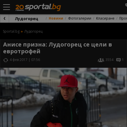
Лудогорец
Новини
Фотогалерии
Класиране
Про
Sportal.bg
Лудогорец
Анисе призна: Лудогорец се цели в
евротрофей
4 фев 2017 | 07:56
3554
1