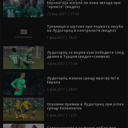
Европа! Ще изгрее ли нова звезда при
"орлите" (видео)
29 яну 2017 | 17:30
Тупаници и шутове при първата загуба
на Лудогорец в контролите (видео)
1 фев 2017 | 18:21
Лудогорец се върна към победите след
драма в Турция (видео+снимки)
4 фев 2017 | 17:46
Лудогорец излиза срещу вратар №1 в
Европа
5 фев 2017 | 08:07
Огромни премии в Лудогорец при успех
срещу Копенхаген
5 фев 2017 | 12:21
Селекционерът на Русия дойде при