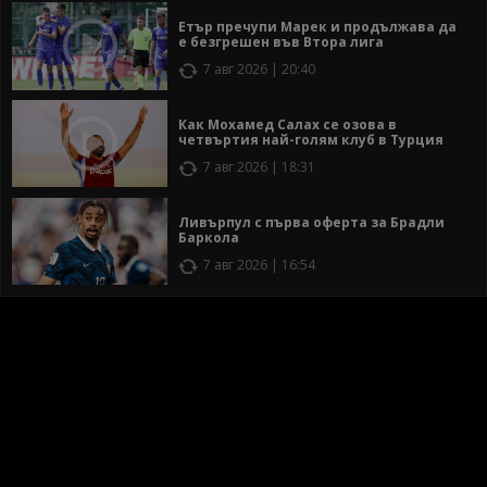
Етър пречупи Марек и продължава да
е безгрешен във Втора лига
7 авг 2026 | 20:40
Как Мохамед Салах се озова в
четвъртия най-голям клуб в Турция
7 авг 2026 | 18:31
Ливърпул с първа оферта за Брадли
Баркола
7 авг 2026 | 16:54