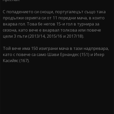
С попадението си снощи, португалецът също така
продължи серията си от 11 поредни мача, в които
вкарва гол. Това бе негов 15-и гол в турнира за
сезона, като вече е вкарвал толкова или повече
цели 3 пъти (2013/14, 2015/16 и 2017/18).
Той вече има 150 изиграни мача в тази надпревара,
като с повече са само Шави Ернандес (151) и Икер
Касийяс (167).