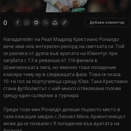
0
Добави коментар
Нападателят на Реал Мадрид Кристиано Роналдо
вече има нов интересен рекорд на сметката си. Той
се разписа от дузпа във вратата на Ювентус при
загубата с 1:3 в реванша от 1/4-финала в
Шампионската лига, но именно това попадение
класира тиму му в следващата фаза. Това се оказа
10-ти гол за португалеца срещу Юве. Така Кристиано
стана футболистът с най-много отбелязани голове
срещу един съперник в турнира.
Преди този мач Роналдо делеше първото място в
тази класация заедно с Лионел Меси. Аржентинецът
може да се похвали с 9 попадения във вратата на
Арсенал.