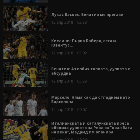
Лукас Васкес: Бенатия ме прегази
12 апр 2018 | 02:33
Киелини: Първо Байерн, сега и
Ювентус…
12 апр 2018 | 03:02
Бенатия: Аз избих топката, дузпата е
абсурдна
12 апр 2018 | 03:29
Марсело: Няма как да отпаднем като
Барселона
12 апр 2018 | 09:07
Италианската и каталунската преса
обявиха дузпата за Реал за "кражбата
на века", Мадрид им опонира
12 апр 2018 | 10:36