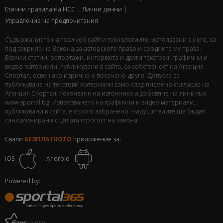
Етични правила на НСС
Лични данни
Управление на предпочитания
Съдържанието на този уеб сайт и технологиите, използвани в него, са
под закрила на Закона за авторското право и сродните му права.
Всички статии, репортажи, интервюта и други текстови, графични и
видео материали, публикувани в сайта, са собственост на Агенция
Спортал, освен ако изрично е посочено друго. Допуска се
публикуване на текстови материали само след писмено съгласие на
Агенция Спортал, посочване на източника и добавяне на линк към
www.sportal.bg. Използването на графични и видео материали,
публикувани в сайта, е строго забранено. Нарушителите ще бъдат
санкционирани с цялата строгост на закона.
Свали
БЕЗПЛАТНОТО
приложение за:
iOS
Android
Powered by: