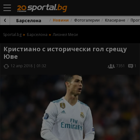
Барселона
Новини
Фотогалерии
Класиране
Прог
Sportal.bg
Барселона
Лионел Меси
Кристиано с исторически гол срещу
Юве
12 апр 2018 | 01:32
7351
1