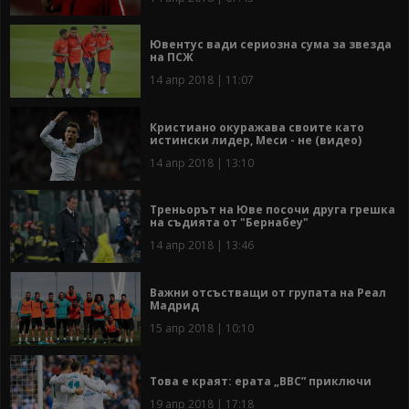
Ювентус вади сериозна сума за звезда
на ПСЖ
14 апр 2018 | 11:07
Кристиано окуражава своите като
истински лидер, Меси - не (видео)
14 апр 2018 | 13:10
Треньорът на Юве посочи друга грешка
на съдията от "Бернабеу"
14 апр 2018 | 13:46
Важни отсъстващи от групата на Реал
Мадрид
15 апр 2018 | 10:10
Това е краят: ерата „ВВС” приключи
19 апр 2018 | 17:18