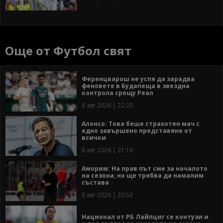
Още от Футбол свят
Ференцварош не успя да зарадва
феновете в Будапеща в звездна
контрола срещу Реал
8 авг 2026 | 22:20
Алонсо: Това беше страхотен мач с
едно завършено представяне от
всички
8 авг 2026 | 21:16
Аморим: На прав път сме за началото
на сезона, но ще трябва да намалим
състава
8 авг 2026 | 20:52
Национал от РБ Лайпциг се контузи и