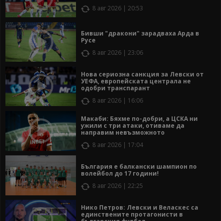
8 авг 2026 | 20:53
Бивши "дракони" зарадваха Арда в
Русе
8 авг 2026 | 23:06
Нова сериозна санкция за Левски от
УЕФА, европейската централа не
одобри транспарант
8 авг 2026 | 16:06
Макаби: Бяхме по-добри, а ЦСКА ни
ужили с три атаки, отиваме да
направим невъзможното
8 авг 2026 | 17:04
България е балкански шампион по
волейбол до 17 години!
8 авг 2026 | 22:25
Нико Петров: Левски и Веласкес са
единствените протагонисти в