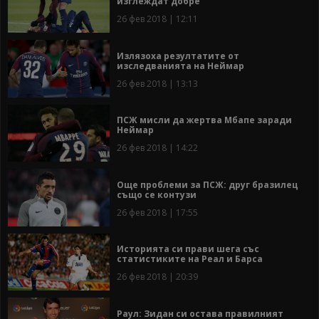
изглеждат добре
26 фев 2018 | 12:11
Излязоха резултатите от
изследванията на Неймар
26 фев 2018 | 13:13
ПСЖ мисли да жертва Мбапе заради
Неймар
26 фев 2018 | 14:22
Още проблеми за ПСЖ: друг бразилец
също се контузи
26 фев 2018 | 17:55
Историята си прави шега със
статистиките на Реал и Барса
26 фев 2018 | 20:39
Раул: Зидан си остава правилният