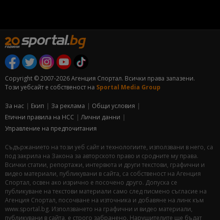
Copyright © 2007-2026 Агенция Спортал. Всички права запазени.
Този уебсайт е собственост на
Sportal Media Group
За нас
Екип
За рекламa
Общи условия
Етични правила на НСС
Лични данни
Управление на предпочитания
Съдържанието на този уеб сайт и технологиите, използвани в него, са
под закрила на Закона за авторското право и сродните му права.
Всички статии, репортажи, интервюта и други текстови, графични и
видео материали, публикувани в сайта, са собственост на Агенция
Спортал, освен ако изрично е посочено друго. Допуска се
публикуване на текстови материали само след писмено съгласие на
Агенция Спортал, посочване на източника и добавяне на линк към
www.sportal.bg. Използването на графични и видео материали,
публикувани в сайта, е строго забранено. Нарушителите ще бъдат