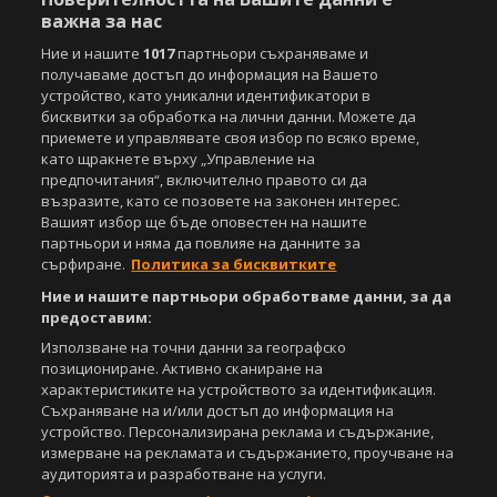
важна за нас
Ние и нашите
1017
партньори съхраняваме и
получаваме достъп до информация на Вашето
устройство, като уникални идентификатори в
бисквитки за обработка на лични данни. Можете да
приемете и управлявате своя избор по всяко време,
като щракнете върху „Управление на
предпочитания“, включително правото си да
възразите, като се позовете на законен интерес.
Вашият избор ще бъде оповестен на нашите
партньори и няма да повлияе на данните за
сърфиране.
Политика за бисквитките
Ние и нашите партньори обработваме данни, за да
предоставим:
Използване на точни данни за географско
позициониране. Активно сканиране на
характеристиките на устройството за идентификация.
Съхраняване на и/или достъп до информация на
устройство. Персонализирана реклама и съдържание,
измерване на рекламата и съдържанието, проучване на
аудиторията и разработване на услуги.