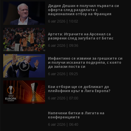
Дидие Дешан е получил първата си
оферта след раздялата с
националния отбор на Франция
6 авг 2026 | 10:02
Артета: Играчите на Арсенал са
разярени след загубата от Бетис
6 авг 2026 | 09:36
Инфантино се извини за грешките си
и получи исканата подкрепа, с която
да запази поста си
6 авг 2026 | 09:25
Кои отбори ще се доближат до
плейофния кръг в Лига Европа?
6 авг 2026 | 07:00
Напечени битки в Лигата на
конференциите
6 авг 2026 | 06:40