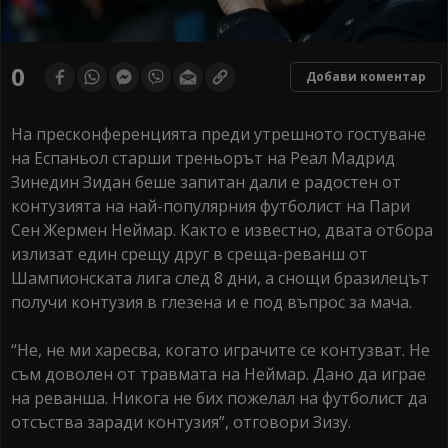
0
Добави коментар
На пресконференцията преди утрешното гостуване
на Еспаньол старши треньорът на Реал Мадрид
Зинедин Зидан беше запитан дали е радостен от
контузията на най-популярния футболист на Пари
Сен Жермен Неймар. Както е известно, двата отбора
излизат един срещу друг в среща-реванш от
Шампионската лига след 8 дни, а снощи бразилецът
получи контузия в глезена и е под въпрос за мача.
“Не, не ми харесва, когато играчите се контузват. Не
съм доволен от травмата на Неймар. Дано да играе
на реванша. Никога не бих пожелал на футболист да
отсъства заради контузия”, отговори Зизу.