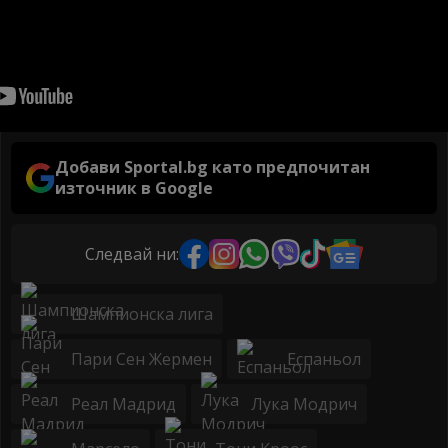
Добави Sportal.bg като предпочитан
източник в Google
Следвай ни:
Шампионска лига
Пари Сен Жермен
Еспаньол
Реал Мадрид
Лука Модрич