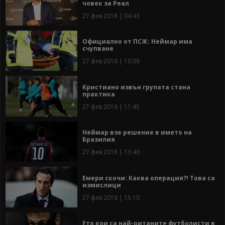
човек за Реал
27 фев 2018 | 04:43
Официално от ПСЖ: Неймар има
счупване
27 фев 2018 | 10:38
Кристиано извън групата стана
практика
27 фев 2018 | 11:45
Неймар взе решение в името на
Бразилия
27 фев 2018 | 13:46
Емери скочи: Каква операция?! Това са
измислици
27 фев 2018 | 15:10
Ето кои са най-ританите футболисти в