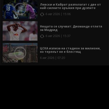
Левски и Кайрат разполагат с две от
най-силните оръжия при дузпите
6 авг 2026 | 15:06
Нещата се случват: Диоманде отлетя
за Мадрид
6 авг 2026 | 15:37
ЦСКА излиза на стадион за милиони,
но теренът не е блестящ
6 авг 2026 | 07:20