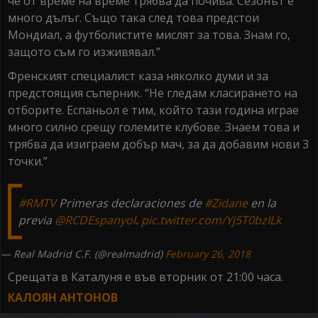
че от време на време трябва да почива. Сезонът е
много дълъг. Също така след това предстои
Мондиал, а футболистите мислят за това. Знам го,
защото съм го изживявал.”
Френският специалист каза няколко думи и за
предстоящия съперник. “Не гледам класирането на
отборите. Еспаньол е тим, който тази година играе
много силно срещу големите клубове. Знаем това и
трябва да изиграем добър мач, за да добавим нови 3
точки.”
#RMTV
Primeras declaraciones de
#Zidane
en la
previa
@RCDEspanyol
.
pic.twitter.com/Yj5T0bzILk
— Real Madrid C.F. (@realmadrid)
February 26, 2018
Срещата в Каталуня е във вторник от 21:00 часа.
КАЛОЯН АНТОНОВ