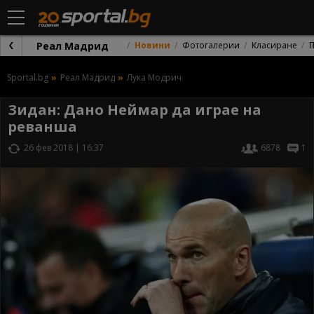
Реал Мадрид
Новини
Фотогалерии
Класиране
Sportal.bg
Реал Мадрид
Лука Модрич
Зидан: Дано Неймар да играе на
реванша
26 фев 2018 | 16:37
6878
1