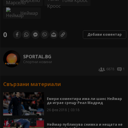
Марсело
Тони Кроос
Неймар
0
Добави коментар
SPORTAL.BG
Спортни новини
6878
1
Свързани материали
Емери коментира има ли шанс Неймар
да играе срещу Реал Мадрид
26 фев 2018 | 03:18
Неймар публикува снимка и нещата не