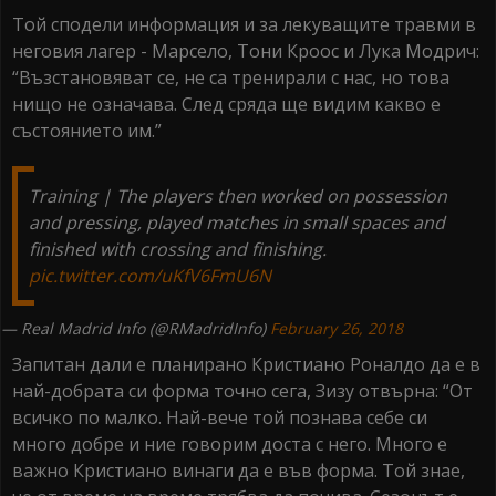
Той сподели информация и за лекуващите травми в
неговия лагер - Марсело, Тони Кроос и Лука Модрич:
“Възстановяват се, не са тренирали с нас, но това
нищо не означава. След сряда ще видим какво е
състоянието им.”
Training | The players then worked on possession
and pressing, played matches in small spaces and
finished with crossing and finishing.
pic.twitter.com/uKfV6FmU6N
— Real Madrid Info (@RMadridInfo)
February 26, 2018
Запитан дали е планирано Кристиано Роналдо да е в
най-добрата си форма точно сега, Зизу отвърна: “От
всичко по малко. Най-вече той познава себе си
много добре и ние говорим доста с него. Много е
важно Кристиано винаги да е във форма. Той знае,