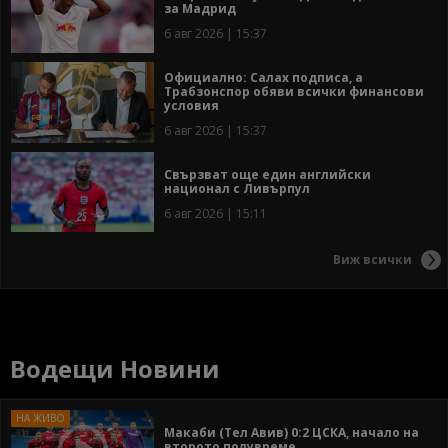
за Мадрид
6 авг 2026 | 15:37
Официално: Салах подписа, а
Трабзонспор обяви всички финансови
условия
6 авг 2026 | 15:37
Свързват още един английски
национал с Ливърпул
6 авг 2026 | 15:11
Виж всички
Водещи Новини
Макаби (Тел Авив) 0:2 ЦСКА, начало на
второто полувреме