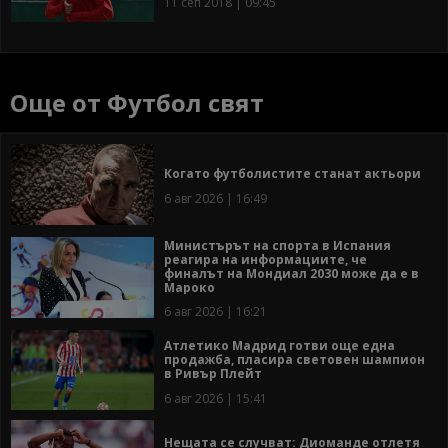
11 сеп 2018 | 09:45
Още от Футбол свят
Когато футболистите станат актьори
6 авг 2026 | 16:49
Министърът на спорта в Испания
реагира на информациите, че
финалът на Мондиал 2030 може да е в
Мароко
6 авг 2026 | 16:21
Атлетико Мадрид готви още една
продажба, пласира световен шампион
в Ривър Плейт
6 авг 2026 | 15:41
Нещата се случват: Диоманде отлетя