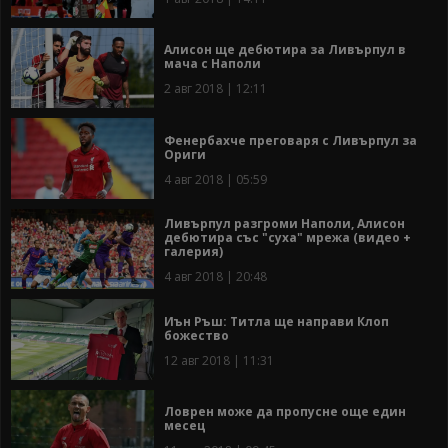
Алисон ще дебютира за Ливърпул в
мача с Наполи
2 авг 2018 | 12:11
Фенербахче преговаря с Ливърпул за
Ориги
4 авг 2018 | 05:59
Ливърпул разгроми Наполи, Алисон
дебютира със "суха" мрежа (видео +
галерия)
4 авг 2018 | 20:48
Иън Ръш: Титла ще направи Клоп
божество
12 авг 2018 | 11:31
Ловрен може да пропусне още един
месец