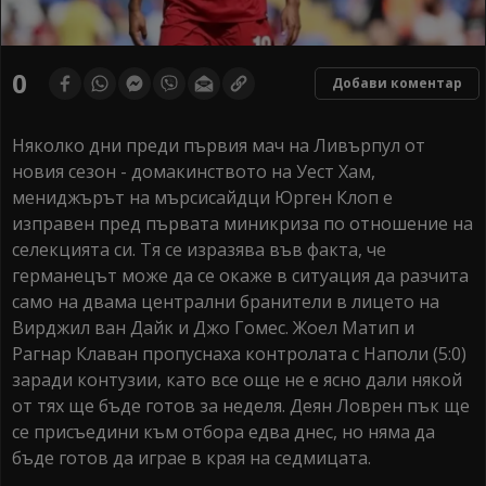
0
Добави коментар
Няколко дни преди първия мач на Ливърпул от
новия сезон - домакинството на Уест Хам,
мениджърът на мърсисайдци Юрген Клоп е
изправен пред първата миникриза по отношение на
селекцията си. Тя се изразява във факта, че
германецът може да се окаже в ситуация да разчита
само на двама централни бранители в лицето на
Вирджил ван Дайк и Джо Гомес. Жоел Матип и
Рагнар Клаван пропуснаха контролата с Наполи (5:0)
заради контузии, като все още не е ясно дали някой
от тях ще бъде готов за неделя. Деян Ловрен пък ще
се присъедини към отбора едва днес, но няма да
бъде готов да играе в края на седмицата.