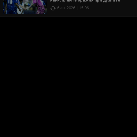
най-силните оръжия при дузпите
6 авг 2026 | 15:06