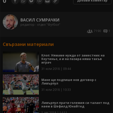
0
Добави коментар
ВАСИЛ СУМРАЧКИ
редактор - отдел "Футбол"
7190
1
Свързани материали
Клоп: Нямаме нужда от заместник на
Коутиньо, а и на пазара няма такъв
играч
31 юли 2018 | 09:44
Мане ще подпише нов договор с
Ливърпул
31 юли 2018 | 10:33
Ливърпул прати големия си талант под
наем в Шефилд Юнайтед
1 авг 2018 | 14:11