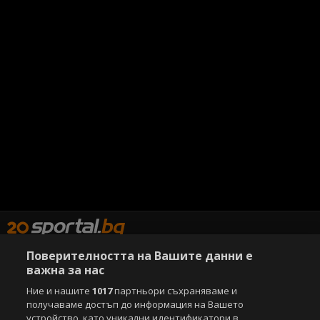
Поверителността на Вашите данни е
важна за нас
Copyright © 2007-2026 Агенция Спортал. Всички права запазени.
Ние и нашите
1017
партньори съхраняваме и
Този уебсайт е собственост на
Sportal Media Group
получаваме достъп до информация на Вашето
устройство, като уникални идентификатори в