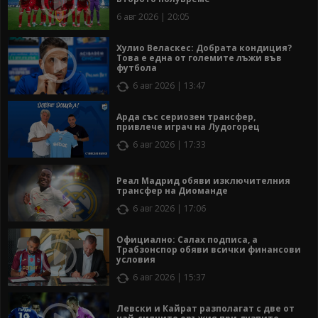
6 авг 2026 | 20:05
Хулио Веласкес: Добрата кондиция?
Това е една от големите лъжи във
футбола
6 авг 2026 | 13:47
Арда със сериозен трансфер,
привлече играч на Лудогорец
6 авг 2026 | 17:33
Реал Мадрид обяви изключителния
трансфер на Диоманде
6 авг 2026 | 17:06
Официално: Салах подписа, а
Трабзонспор обяви всички финансови
условия
6 авг 2026 | 15:37
Левски и Кайрат разполагат с две от