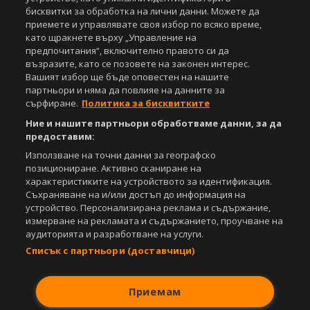
За нас
Екип
За рекламa
Общи условия
бисквитки за обработка на лични данни. Можете да
Етични правила на НСС
Лични данни
приемете и управлявате своя избор по всяко време,
Управление на предпочитания
като щракнете върху „Управление на
предпочитания“, включително правото си да
Съдържанието на този уеб сайт и технологиите, използвани в него, са
възразите, като се позовете на законен интерес.
под закрила на Закона за авторското право и сродните му права.
Вашият избор ще бъде оповестен на нашите
Всички статии, репортажи, интервюта и други текстови, графични и
партньори и няма да повлияе на данните за
видео материали, публикувани в сайта, са собственост на Агенция
сърфиране.
Политика за бисквитките
Спортал, освен ако изрично е посочено друго. Допуска се
публикуване на текстови материали само след писмено съгласие на
Ние и нашите партньори обработваме данни, за да
Агенция Спортал, посочване на източника и добавяне на линк към
предоставим:
www.sportal.bg. Използването на графични и видео материали,
Използване на точни данни за географско
публикувани в сайта, е строго забранено. Нарушителите ще бъдат
позициониране. Активно сканиране на
санкционирани с цялата строгост на закона.
характеристиките на устройството за идентификация.
Съхраняване на и/или достъп до информация на
Свали
БЕЗПЛАТНОТО
приложение за:
устройство. Персонализирана реклама и съдържание,
измерване на рекламата и съдържанието, проучване на
iOS
Android
аудиторията и разработване на услуги.
Списък с партньори (доставчици)
Powered by:
Приемам