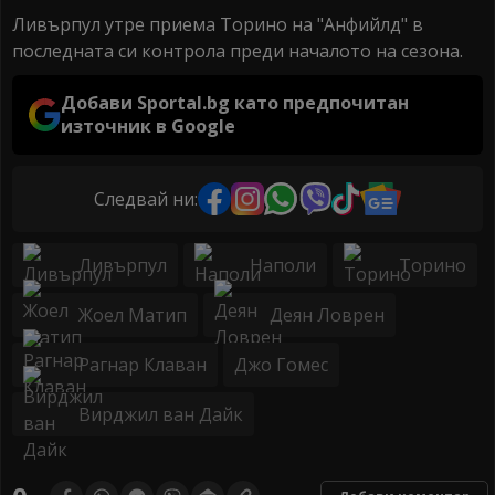
Ливърпул утре приема Торино на "Анфийлд" в
последната си контрола преди началото на сезона.
Добави Sportal.bg като предпочитан
източник в Google
Следвай ни:
Ливърпул
Наполи
Торино
Жоел Матип
Деян Ловрен
Рагнар Клаван
Джо Гомес
Вирджил ван Дайк