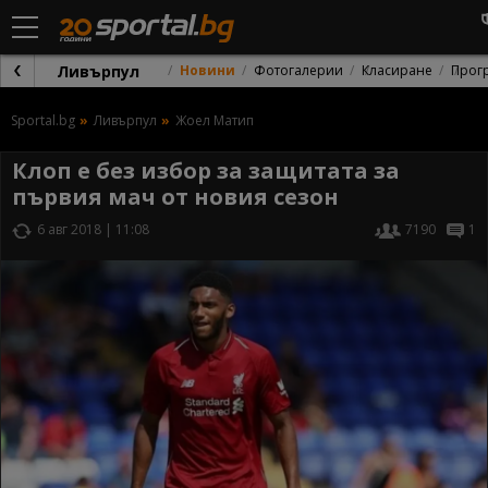
Ливърпул
Новини
Фотогалерии
Класиране
Прог
Sportal.bg
Ливърпул
Жоел Матип
Клоп е без избор за защитата за
първия мач от новия сезон
6 авг 2018 | 11:08
7190
1