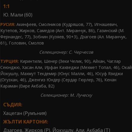
1:1
Ю. Мали (60)
РУСИЯ:
Акинфеев, Смолников (Кудряшов, 77), Игнашевич,
Кутепов, Жирков, Самедов (Ант. Миранчук, 86), Газинский (М.
Фернандес, 77), Зобнин (Кузяев, 90+3), Дзагоев (Ал. Миранчук,
61), Головин, Смолов
Селекционер: С. Черчесов
ТУРЦИЯ:
Киринтили, Шенер (Зеки Челик, 90), Айхан, Чаглар
Сеюнджю, Хасан Али, Ирфан Кахведжи (Мехмет Топал, 46), Окай
Йокушлу, Махмут Текдемир (Юнус Малли, 46), Юсуф Язиджи
(Огузхан, 46), Дженгиз Юндер (Сердар Гюрлер, 76), Кенан
Караман (Емре Акбаба, 82)
Селекционер: М. Луческу
СЪДИЯ:
Хацеган (Румъния)
ЖЪЛТИ КАРТОНИ:
Дзагоев, Жирков (Р), Йокушлу, Али, Акбаба (Т)