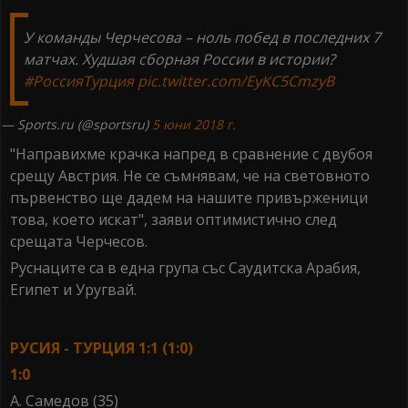
У команды Черчесова – ноль побед в последних 7
матчах. Худшая сборная России в истории?
#РоссияТурция
pic.twitter.com/EyKC5CmzyB
— Sports.ru (@sportsru)
5 юни 2018 г.
"Направихме крачка напред в сравнение с двубоя
срещу Австрия. Не се съмнявам, че на световното
първенство ще дадем на нашите привърженици
това, което искат", заяви оптимистично след
срещата Черчесов.
Руснаците са в една група със Саудитска Арабия,
Египет и Уругвай.
РУСИЯ - ТУРЦИЯ 1:1 (1:0)
1:0
А. Самедов (35)