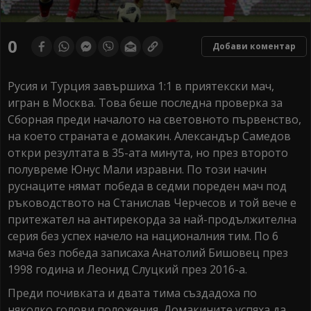
0
seconds
0
Добави коментар
of
0
seconds
Русия и Турция завършиха 1:1 в приятекски мач,
игран в Москва. Това беше последна проверка за
Сборная преди началото на световното първенство,
на което страната е домакин. Александър Самедов
откри резултата в 35-ата минута, но през второто
полувреме Юнус Мали изравни. По този начин
руснаците нямат победа в седми пореден мач под
ръководството на Станислав Черчесов и той вече е
притежател на антирекорда за най-продължителна
серия без успех начело на националния тим. По 6
мача без победа записаха Анатолий Бишовец през
1998 година и Леонид Слуцкий през 2016-а.
Преди почивката и двата тима създадоха по
няколко голови положения. Домакините успяха да