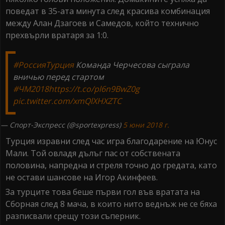
поведат в 35-ата минута след красива комбинация
между Алан Дзагоев и Самедов, който технично
прехвърли вратаря за 1:0.
#РоссияТурция
Команда Черчесова сыграла
вничью перед стартом
#ЧМ2018
https://t.co/pl6n9BwZ0g
pic.twitter.com/xmQlXHXZTC
— Спорт-Экспресс (@sportexpress)
5 юни 2018 г.
Турция изравни след час игра благодарение на Юнус
Мали. Той овладя дълъг пас от собствената
половина, напредна и стреля точно до гредата, като
не остави шансове на Игор Акинфеев.
За турците това беше първи гол във вратата на
Сборная след 8 мача, в които нито веднъж не се бяха
разписвали срещу този съперник.