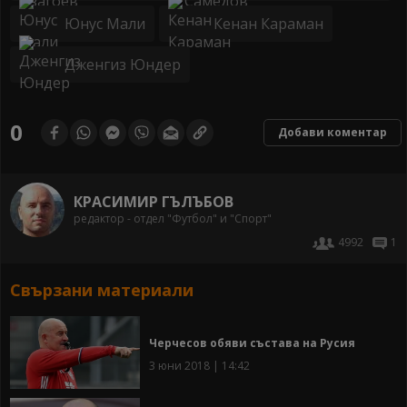
Юнус Мали
Кенан Караман
Дженгиз Юндер
0
Добави коментар
КРАСИМИР ГЪЛЪБОВ
редактор - отдел "Футбол" и "Спорт"
4992
1
Свързани материали
Черчесов обяви състава на Русия
3 юни 2018 | 14:42