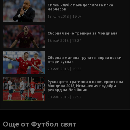
Силен клуб от Бундеслигата иска
Черчесов
13 юли 2018 | 19:07
Сборная вече тренира за Мондиала
18 май 2018 | 18:24
Сборная минава групата, вярва всеки
втори руснак
29 май 2018 | 19:22
Руснаците трагични в навечерието на
Мондиал 2018, Игнашевич подобри
рекорд на Лев Яшин
30 май 2018 | 22:53
Още от Футбол свят