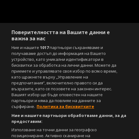
Поверителността на Вашите данни е
важна за нас
Ние и нашите
1017
партньори съхраняваме и
получаваме достъп до информация на Вашето
устройство, като уникални идентификатори в
бисквитки за обработка на лични данни. Можете да
приемете и управлявате своя избор по всяко време,
като щракнете върху „Управление на
предпочитания“, включително правото си да
възразите, като се позовете на законен интерес.
Вашият избор ще бъде оповестен на нашите
партньори и няма да повлияе на данните за
сърфиране.
Политика за бисквитките
Ние и нашите партньори обработваме данни, за да
предоставим:
Използване на точни данни за географско
позициониране. Активно сканиране на