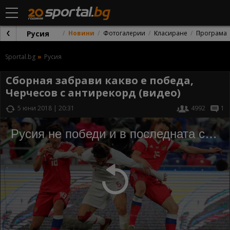
Русия
Новини
Фотогалерии
Класиране
Програма
Sportal.bg
Русия
Сборная забрави какво е победа,
Черчесов с антирекорд (видео)
5 юни 2018 | 20:31
4992
1
Русия не победи и в последната си контрола преди Мондиала