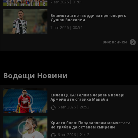
7 авг 2026 | 01:01
Бешикташ потвърди за преговори с
Душан Влахович
7 авг 2026 | 00:54
Виж всички
Водещи Новини
Силен ЦСКА! Голяма червена вечер!
Армейците сгазиха Макаби
6 авг 2026 | 20:52
Христо Янев: Поздравявам момчетата,
но трябва да останем смирени
6 авг 2026 | 21:12