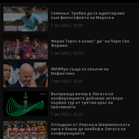
Семеньо: Трябва да се адаптираме
към философията на Мареска
7 авг 2026 | 03:58
Феран Торес е казал "да" на Пари Сен
Жермен
7 авг 2026 | 02:59
ФИФПро също се опълчи на
Инфантино
7 авг 2026 | 02:25
Вълнуваща вечер в Лигата на
конференциите доближи затвори
първия тур от третия кръг на
пресявките
7 авг 2026 | 01:20
Отпаднал от Левски в Шампионската
лига е близо до плейоф в Лигата на
конференциите