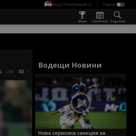
Вход / Регистрирай се
Игри
LiveScore
Търсене
Водещи Новини
1288
1
Нова сериозна санкция за