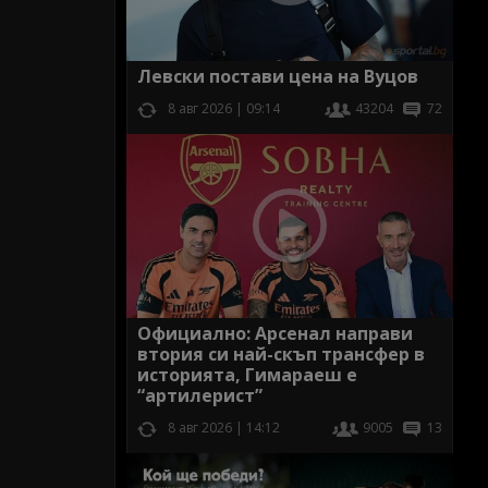
Левски постави цена на Вуцов
8 авг 2026 | 09:14
43204
72
Официално: Арсенал направи
втория си най-скъп трансфер в
историята, Гимараеш е
“артилерист”
8 авг 2026 | 14:12
9005
13