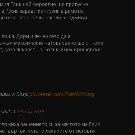
мил Глик най-вероятно ще пропусне
в Русия заради контузия в рамото.
е се възстановява около 6 седмици.
 лоша. Дори и лечението да е
о към максимално натоварване ще отнеме
", каза лекарят на Полша Яцек Ярошевски
ialu w Rosji!
pic.twitter.com/FAWYCvtNqg
sPilka)
29 май 2018 г.
тложиха решението си за мястото на Глик
четвъртък, когато лекарите от неговия