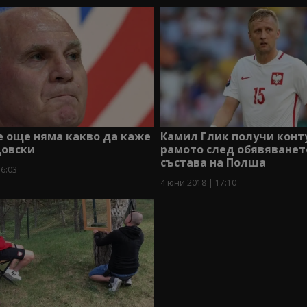
е още няма какво да каже
Камил Глик получи конт
довски
рамото след обявяванет
състава на Полша
16:03
4 юни 2018 | 17:10