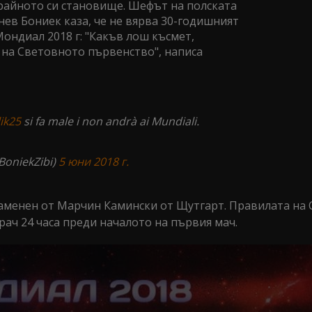
райното си становище. Шефът на полската
ев Бониек каза, че не вярва 30-годишният
Мондиал 2018 г: "Какъв лош късмет,
 на Световното първенство", написа
ik25
si fa male i non andrà ai Mundiali.
BoniekZibi)
5 юни 2018 г.
 заменен от Марчин Камински от Щутгарт. Правилата на
ач 24 часа преди началото на първия мач.