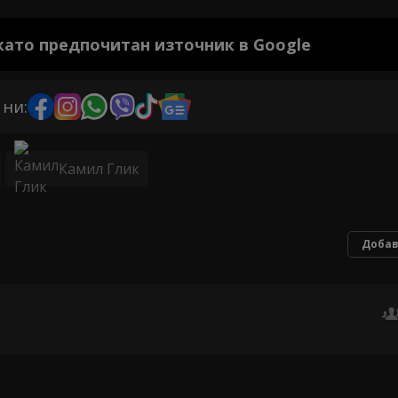
 като предпочитан източник в Google
 ни:
Камил Глик
Добав