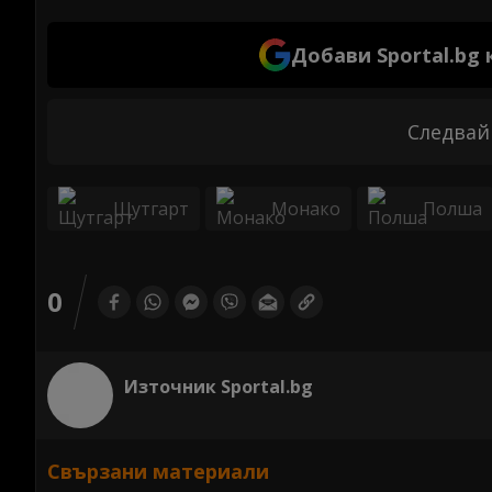
Добави Sportal.bg
Следвай
Щутгарт
Монако
Полша
0
Източник Sportal.bg
Свързани материали