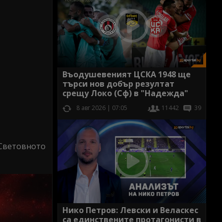
Въодушевеният ЦСКА 1948 ще
търси нов добър резултат
срещу Локо (Сф) в "Надежда"
8 авг 2026 | 07:05
11442
39
 Световното
Нико Петров: Левски и Веласкес
са единствените протагонисти в