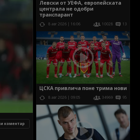
Левски от УЕФА, европейската
централа не одобри
транспарант
8 авг 2026 | 16:06
10028
13
ЦСКА привлича поне трима нови
8 авг 2026 | 09:05
34969
95
и коментар