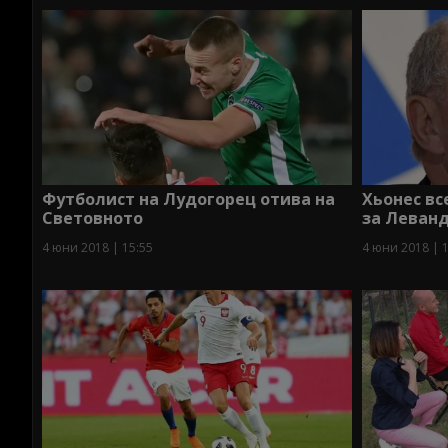
Футболист на Лудогорец отива на
Хьонес вс
Световното
за Леван
4 юни 2018 | 15:55
4 юни 2018 | 