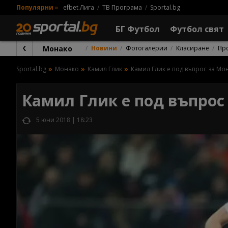
Популярни
»
efbet Лига
ТВ Програма
Sportal.bg
БГ Футбол
Футбол свят
Монако
Новини
Фотогалерии
Класиране
Пр
Sportal.bg
Монако
Камил Глик
Камил Глик е под въпрос за Мо
Камил Глик е под въпрос
5 юни 2018 | 18:23