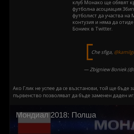
клуб Монако ще обявят к
футболна асоциация Збигн
футболист да участва на 
контузия и няма да отиде
Бониек в Twitter.
Che sfiga,
@kamilgl
— Zbigniew Boniek (@
Ако Глик не успее да се възстанови, той ще бъде
първенство позволяват да бъде заменен даден игр