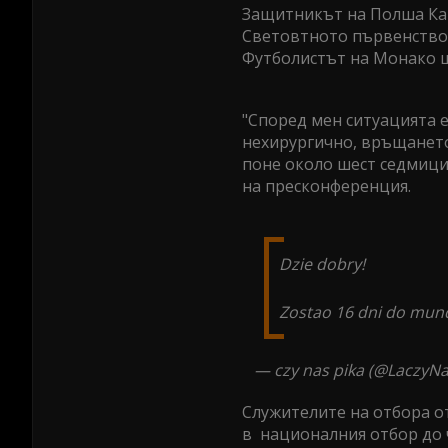
Защитникът на Полша Ка
Световтното първенство 
Футболистът на Монако щ
"Според мен ситуацията е
нехирургично, връщанет
поне около шест седмици
на пресконференция.
Dzie dobry!
Zostao 16 dni do mund
— czy nas pika (@LaczyNa
Служителите на отбора о
в националния отбор до 