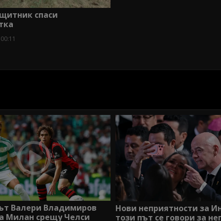
ащитник спаси
тка
 00:11
ът Валери Владимиров
Нови неприятности за И
за Милан срещу Челси
този път се говори за не