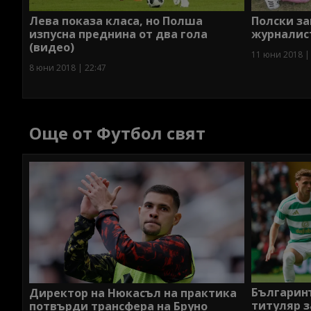
Лева показа класа, но Полша
Полски з
изпусна преднина от два гола
журналис
(видео)
11 юни 2018 |
8 юни 2018 | 22:47
Още от Футбол свят
Българин
Директор на Нюкасъл на практика
титуляр 
потвърди трансфера на Бруно