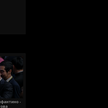
нфантино -
гова