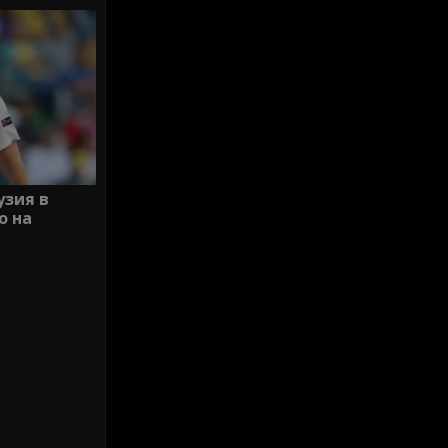
узия в
о на